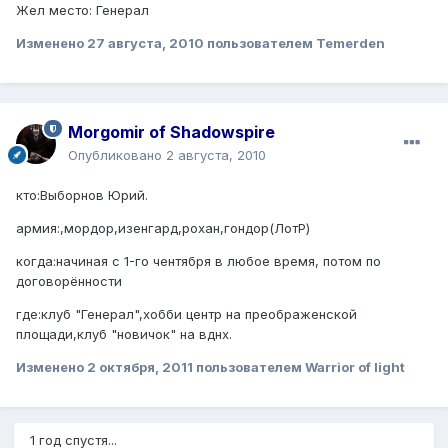
Жел место: Генерал
Изменено
27 августа, 2010
пользователем Temerden
Morgomir of Shadowspire
Опубликовано
2 августа, 2010
кто:Выборнов Юрий.
армия:,мордор,изенгард,рохан,гондор(ЛотР)
когда:начиная с 1-го чентября в любое время, потом по
договорённости
где:клуб "Генерал",хобби центр на преображенской
площади,клуб "новичок" на вднх.
Изменено
2 октября, 2011
пользователем Warrior of light
1 год спустя...