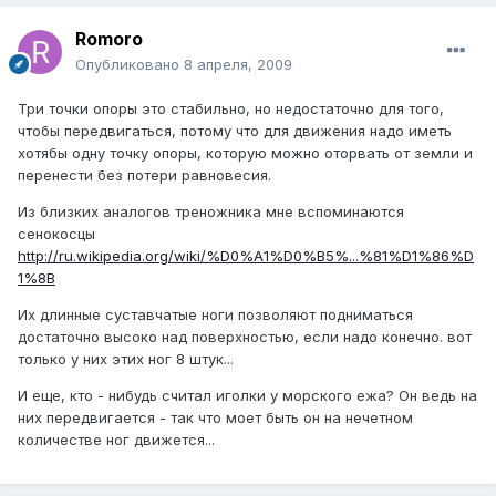
Romoro
Опубликовано
8 апреля, 2009
Три точки опоры это стабильно, но недостаточно для того,
чтобы передвигаться, потому что для движения надо иметь
хотябы одну точку опоры, которую можно оторвать от земли и
перенести без потери равновесия.
Из близких аналогов треножника мне вспоминаются
сенокосцы
http://ru.wikipedia.org/wiki/%D0%A1%D0%B5%...%81%D1%86%D
1%8B
Их длинные суставчатые ноги позволяют подниматься
достаточно высоко над поверхностью, если надо конечно. вот
только у них этих ног 8 штук...
И еще, кто - нибудь считал иголки у морского ежа? Он ведь на
них передвигается - так что моет быть он на нечетном
количестве ног движется...