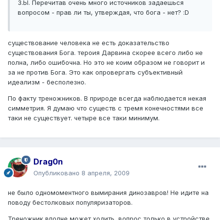
З.Ы. Перечитав очень много источников задаешься
вопросом - прав ли ты, утверждая, что бога - нет? :D
существование человека не есть доказательство
существования Бога. тероия Дарвина скорее всего либо не
полна, либо ошибочна. Но это не коим образом не говорит и
за не против Бога. Это как опровергать субъективный
идеализм - бесполезно.
По факту треножников. В природе всегда наблюдается некая
симметрия. Я думаю что существ с тремя конечностями все
таки не существует. четыре все таки минимум.
Drag0n
Опубликовано
8 апреля, 2009
не было одномоментного вымирания динозавров! Не идите на
поводу бестолковых популяризаторов.
Треножник вполне может ходить, вопрос только в устройстве