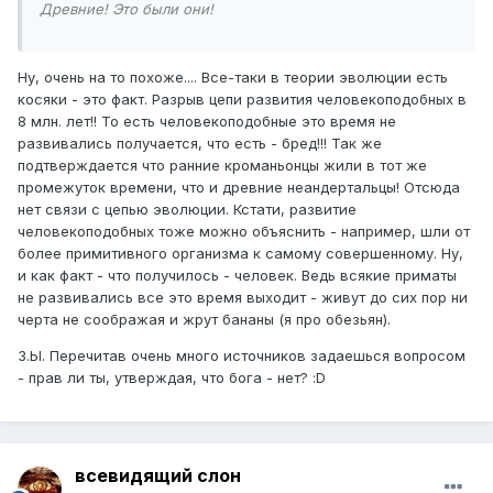
Древние! Это были они!
Ну, очень на то похоже.... Все-таки в теории эволюции есть
косяки - это факт. Разрыв цепи развития человекоподобных в
8 млн. лет!! То есть человекоподобные это время не
развивались получается, что есть - бред!!! Так же
подтверждается что ранние кроманьонцы жили в тот же
промежуток времени, что и древние неандертальцы! Отсюда
нет связи с цепью эволюции. Кстати, развитие
человекоподобных тоже можно объяснить - например, шли от
более примитивного организма к самому совершенному. Ну,
и как факт - что получилось - человек. Ведь всякие приматы
не развивались все это время выходит - живут до сих пор ни
черта не соображая и жрут бананы (я про обезьян).
З.Ы. Перечитав очень много источников задаешься вопросом
- прав ли ты, утверждая, что бога - нет? :D
всевидящий слон