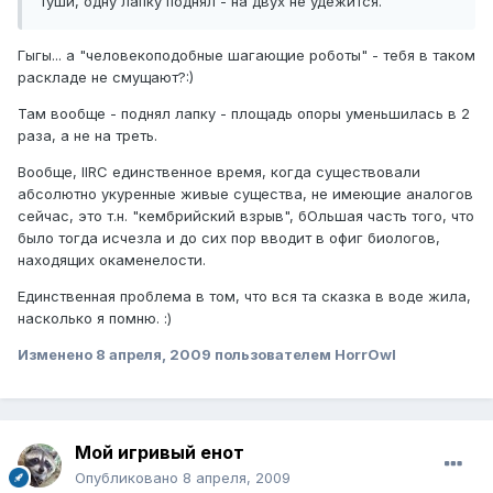
туши, одну лапку поднял - на двух не удежится.
Гыгы... а "человекоподобные шагающие роботы" - тебя в таком
раскладе не смущают?:)
Там вообще - поднял лапку - площадь опоры уменьшилась в 2
раза, а не на треть.
Вообще, IIRC единственное время, когда существовали
абсолютно укуренные живые существа, не имеющие аналогов
сейчас, это т.н. "кембрийский взрыв", бОльшая часть того, что
было тогда исчезла и до сих пор вводит в офиг биологов,
находящих окаменелости.
Единственная проблема в том, что вся та сказка в воде жила,
насколько я помню. :)
Изменено
8 апреля, 2009
пользователем HorrOwl
Мой игривый енот
Опубликовано
8 апреля, 2009