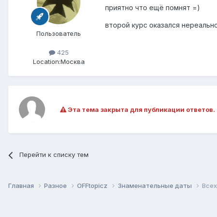
приятно что ещё помнят =)
второй курс оказался нереально
Пользователь
425
Location:
Москва
Эта тема закрыта для публикации ответов.
Перейти к списку тем
Главная
Разное
OFFtopicz
Знаменательные даты
Всех