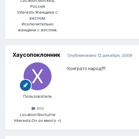
Location:
Москва,
Россия
Interests:
Женщина с
веслом.
Исключительно
женщина с веслом.
Хаусопоклонник
Опубликовано
12 декабря, 2008
Конгратз народ!!!!
Пользователь
866
Location:
Nocturne
Interests:
Оч оч много =)