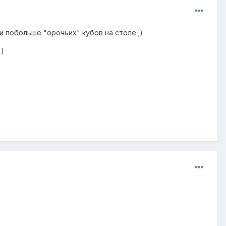
побольше "орочьих" кубов на столе ;)
=)