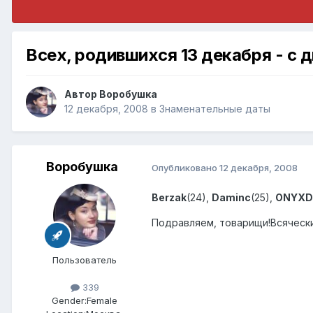
Всех, родившихся 13 декабря - с 
Автор
Воробушка
12 декабря, 2008
в
Знаменательные даты
Воробушка
Опубликовано
12 декабря, 2008
Berzak
(24),
Daminc
(25),
ONYX
Подравляем, товарищи!Всяческих в
Пользователь
339
Gender:
Female