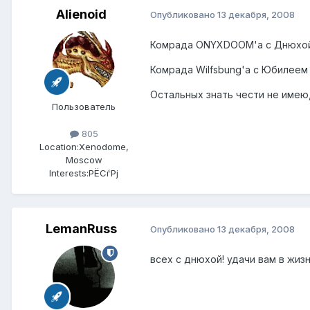
Alienoid
Опубликовано
13 декабря, 2008
Комрада ONYXDOOM'а с Днюхой! 
Комрада Wilfsbung'а с Юбилеем 
Остальных знать чести не имею
Пользователь
805
Location:
Xenodome,
Moscow
Interests:
РЁСѓРј
LemanRuss
Опубликовано
13 декабря, 2008
всех с днюхой! удачи вам в жиз