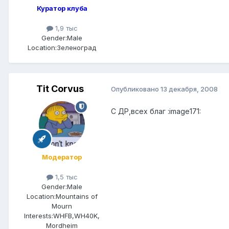
Куратор клуба
1,9 тыс
Gender:
Male
Location:
Зеленоград
Tit Corvus
Опубликовано
13 декабря, 2008
С ДР,всех благ :image171:
Модератор
1,5 тыс
Gender:
Male
Location:
Mountains of
Mourn
Interests:
WHFB,WH40K,
Mordheim