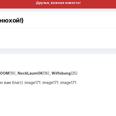
Друзья, важная новость!
днюхой!)
DOOM
(19),
NockLaumOK
(18),
Wilfsbung
(25)
ам благ)) :image171: :image171: :image171: