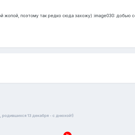
й жопой, поэтому так редко сюда захожу) :image030: добью се
, родившихся 13 декабря - с днюхой!)