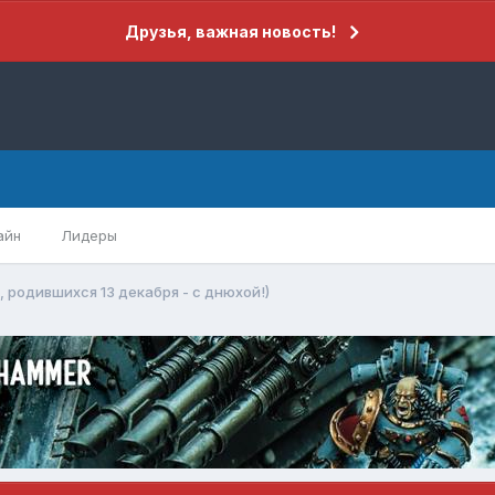
Друзья, важная новость!
айн
Лидеры
, родившихся 13 декабря - с днюхой!)