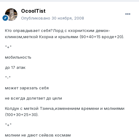
OcoolTist
Опубликовано
30 ноября, 2008
Кто оправдывает себя?Лорд с кхорнитским демон-
клинком,меткой Кхорна и крыльями (90+40+15 вроде+20).
"+"
мобильность
до 17 атак
"-"
может зарезать себя
не всегда долетает до цели
Колдун с меткой Тзинча,изменением времени и молниями
(100+30+25+30).
"+"
молнии не дают сейвов космам