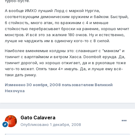
турбо-бусте.
А вообще ИМХО лучший Лорд с маркой Нургла,
соответсвующим демоническим оружием и байком. Быстрый,
6 стойкость, много атак, по вражинам с 4 и меньше
стойкостью перебрасывает броски на ранение, хорошо мочит
монстров. И всё это за жалкие 180 очков. Ну и естественно,
лучше не чарджить им в одиночку кого-то с 8 силой.
Наиболее вменяемые колдуны это: слаанешит с "манком" и
тзинчит с варптаймом и ветром Хаоса. Doombolt ерунда. Да,
тзинчит дорогой, но хорошо отжигает, да и в рукопаше тоже
чего-то может. Опять таки 4+ инвуль. Да, и лучше ему всё-
таки дать ринку.
Изменено
30 ноября, 2008
пользователем Великий
Нехочуха
Gato Calavera
Опубликовано
1 декабря, 2008