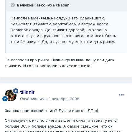
Великий Нехочуха сказал:
Наиболее вменяемые колдуны это: слаанешит с
"манком" и тзинчит с варптаймом и ветром Хаоса.
Doombolt ерунда. Да, тзинчит дорогой, но хорошо
отжигает, да и в рукопаше тоже чего-то может. Опять
таки 4+ инвуль. Да, и лучше ему всё-таки дать ринку.
Не согласен про ринку. Лучше крылышки лешу или диск
тзинчиту. И голых рапторов в качестве щита.
tilindir
Опубликовано
1 декабря, 2008
Знаешь правильный ответ? Лучше всего - ДП )))
Он иммунен к инсте, у него вышел и сила, и тафна, у него
больше ВС, и больше вундов. А самое смешное, что он
практически всегда эффективнее любых закачек что лорда,