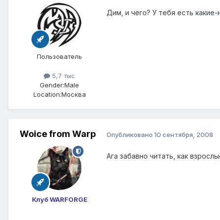
Дим, и чего? У тебя есть какие
Пользователь
5,7 тыс
Gender:
Male
Location:
Москва
Woice from Warp
Опубликовано
10 сентября, 2008
Ага забавно читать, как взрослы
Клуб WARFORGE