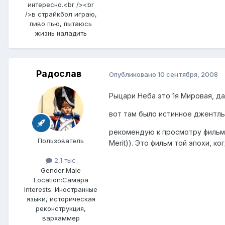
интересно.<br /><br
/>в страйкбол играю,
пиво пью, пытаюсь
жизнь наладить
Радослав
Опубликовано
10 сентября, 2008
Рыцари Неба это 1я Мировая, да
вот там было истинное джентль
рекомендую к просмотру фильм "
Пользователь
Merit)). Это фильм той эпохи, 
2,1 тыс
Gender:
Male
Location:
Самара
Interests:
Иностранные
языки, историческая
реконструкция,
вархаммер