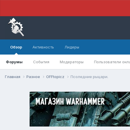
Обзор
Активность
Лидеры
Форумы
События
Модераторы
Пользователи онл
Главная
Разное
OFFtopicz
Псоледние рыцари.