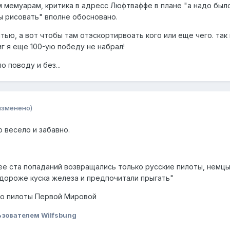
тим мемуарам, критика в адресс Люфтваффе в плане "а надо бы
ы рисовать" вполне обосновано.
тью, а вот чтобы там отэскортирвоать кого или еще чего. так 
г я еще 100-ую победу не набрал!
о поводу и без...
изменено)
 весело и забавно.
ее ста попаданий возвращались только русские пилоты, немцы
 дороже куска железа и предпочитали прыгать"
то пилоты Первой Мировой
зователем Wilfsbung