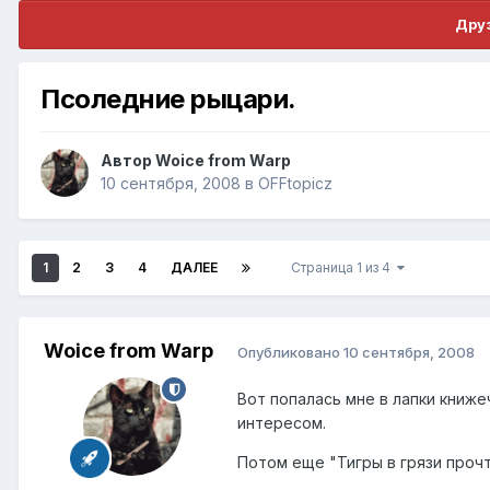
Друз
Псоледние рыцари.
Автор
Woice from Warp
10 сентября, 2008
в
OFFtopicz
1
2
3
4
ДАЛЕЕ
Страница 1 из 4
Woice from Warp
Опубликовано
10 сентября, 2008
Вот попалась мне в лапки книже
интересом.
Потом еще "Тигры в грязи прочт