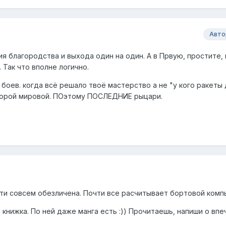
Авто
я благородства и выхода один на один. А в Првую, простите,
 Так что вполне логично.
боев. когда всё решало твоё мастерство а не "у кого ракеты
торой мировой. ПОэтому ПОСЛЕДНИЕ рыцари.
чти совсем обезличена. Почти все расчитывает бортовой комп
 книжка. По ней даже манга есть :)) Прочитаешь, напиши о впе