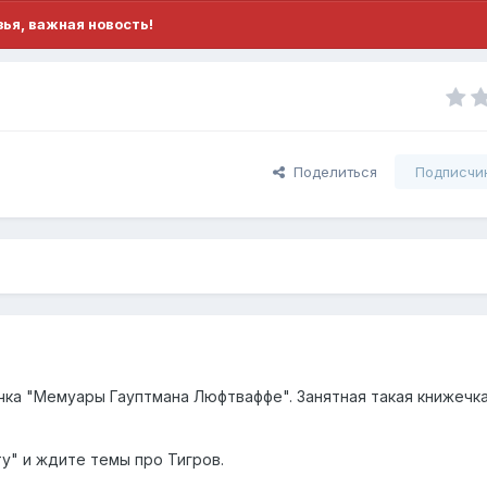
ья, важная новость!
Поделиться
Подписчи
чка "Мемуары Гауптмана Люфтваффе". Занятная такая книжечка
у" и ждите темы про Тигров.