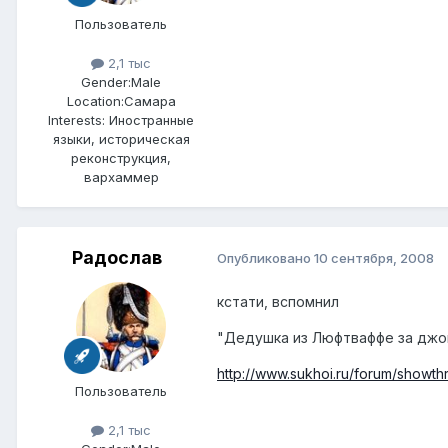
Пользователь
2,1 тыс
Gender:
Male
Location:
Самара
Interests:
Иностранные
языки, историческая
реконструкция,
вархаммер
Радослав
Опубликовано
10 сентября, 2008
кстати, вспомнил
"Дедушка из Люфтваффе за джо
http://www.sukhoi.ru/forum/showth
Пользователь
2,1 тыс