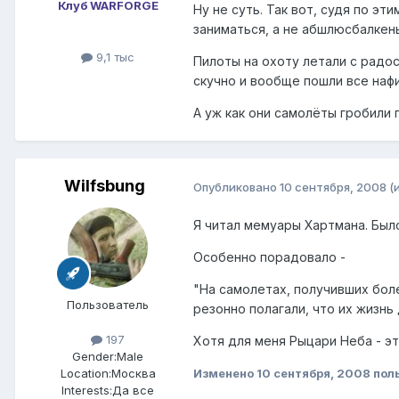
Клуб WARFORGE
Ну не суть. Так вот, судя по э
заниматься, а не абшлюсбалкен
9,1 тыс
Пилоты на охоту летали с радос
скучно и вообще пошли все нафи
А уж как они самолёты гробили п
Wilfsbung
Опубликовано
10 сентября, 2008
(
Я читал мемуары Хартмана. Было
Особенно порадовало -
"На самолетах, получивших бол
Пользователь
резонно полагали, что их жизнь
197
Хотя для меня Рыцари Неба - э
Gender:
Male
Изменено
10 сентября, 2008
поль
Location:
Москва
Interests:
Да все