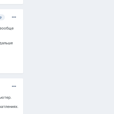
р
 вообще
 дальше
ьютер.
чатлениях.