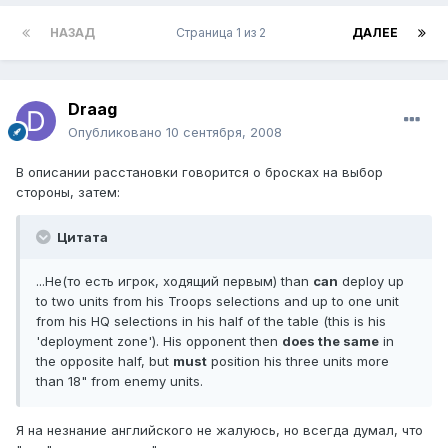
НАЗАД
Страница 1 из 2
ДАЛЕЕ
Draag
Опубликовано
10 сентября, 2008
В описании расстановки говорится о бросках на выбор
стороны, затем:
Цитата
...He(то есть игрок, ходящий первым) than
can
deploy up
to two units from his Troops selections and up to one unit
from his HQ selections in his half of the table (this is his
'deployment zone'). His opponent then
does the same
in
the opposite half, but
must
position his three units more
than 18" from enemy units.
Я на незнание английского не жалуюсь, но всегда думал, что