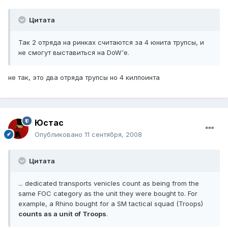
Цитата
Так 2 отряда на ринках считаются за 4 юнита трупсы, и
не смогут выставиться на DoW'е.
не так, это два отряда трупсы но 4 килпоинта
Юстаc
Опубликовано
11 сентября, 2008
Цитата
... dedicated transports venicles count as being from the
same FOC category as the unit they were bought to. For
example, a Rhino bought for a SM tactical squad (Troops)
counts as a unit of Troops
.