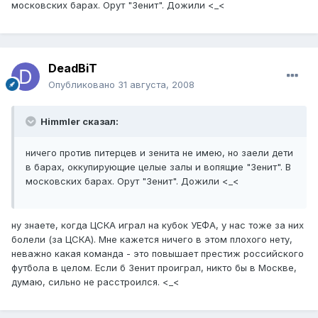
московских барах. Орут "Зенит". Дожили <_<
DeadBiT
Опубликовано
31 августа, 2008
Himmler сказал:
ничего против питерцев и зенита не имею, но заели дети
в барах, оккупирующие целые залы и вопящие "Зенит". В
московских барах. Орут "Зенит". Дожили <_<
ну знаете, когда ЦСКА играл на кубок УЕФА, у нас тоже за них
болели (за ЦСКА). Мне кажется ничего в этом плохого нету,
неважно какая команда - это повышает престиж российского
футбола в целом. Если б Зенит проиграл, никто бы в Москве,
думаю, сильно не расстроился. <_<