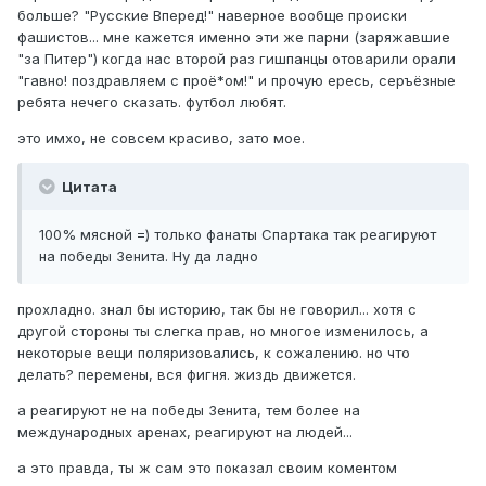
больше? "Русские Вперед!" наверное вообще происки
фашистов... мне кажется именно эти же парни (заряжавшие
"за Питер") когда нас второй раз гишпанцы отоварили орали
"гавно! поздравляем с проё*ом!" и прочую ересь, серъёзные
ребята нечего сказать. футбол любят.
это имхо, не совсем красиво, зато мое.
Цитата
100% мясной =) только фанаты Спартака так реагируют
на победы Зенита. Ну да ладно
прохладно. знал бы историю, так бы не говорил... хотя с
другой стороны ты слегка прав, но многое изменилось, а
некоторые вещи поляризовались, к сожалению. но что
делать? перемены, вся фигня. жиздь движется.
а реагируют не на победы Зенита, тем более на
международных аренах, реагируют на людей...
а это правда, ты ж сам это показал своим коментом