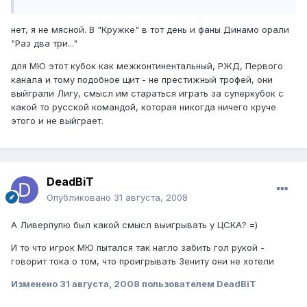
нет, я не мясной. В "Кружке" в тот день и фаны Динамо орали
"Раз два три..."
для МЮ этот кубок как межконтинентальный, РЖД, Первого
канала и тому подобное щит - не престижный трофей, они
выйграли Лигу, смысл им стараться играть за суперкубок с
какой то русской командой, которая никогда ничего круче
этого и не выйграет.
DeadBiT
Опубликовано
31 августа, 2008
А Ливерпулю был какой смысл выигрывать у ЦСКА? =)
И то что игрок МЮ пытался так нагло забить гол рукой -
говорит тока о том, что проигрывать Зениту они не хотели
Изменено
31 августа, 2008
пользователем DeadBiT