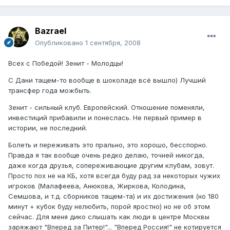
Bazrael
Опубликовано
1 сентября, 2008
Всех с Победой! Зенит - Молодцы!
С Дани тащем-то вообще в шоколаде всё вышло) Лучший
трансфер года можбыть.
Зенит - сильный клуб. Европейский. Отношение поменяли,
инвестиций прибавили и понеслась. Не первый пример в
истории, не последний.
Болеть и переживать это прально, это хорошо, бесспорно.
Правда я так вообще очень редко делаю, точней никогда,
даже когда друзья, сопереживающие другим клубам, зовут.
Просто пох не на КБ, хотя всегда буду рад за некоторых чужих
игроков (Малафеева, Анюкова, Жиркова, Колодина,
Семшова, и т.д. сборников тащем-та) и их достижения (но 180
минут + кубок буду нелюбить, порой яростно) но не об этом
сейчас. Для меня дико слышать как люди в центре Москвы
заряжают "Вперед за Питер!"... "Вперед Россия!" не котируется