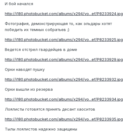
И бой начался
http://i180.photobucket.com/albums/x294/vo...ef/P8233924.jpg
Фотография, демонстрирующая то, как эльдары хотят
победить их темных собратьев ;)
http://i180.photobucket.com/albums/x294/vo...ef/P8233925.jpg
Ведется отстрел гвардейцев в доме
http://i180.photobucket.com/albums/x294/vo...ef/P8233929.jpg
Орки наводят пушку
http://i180.photobucket.com/albums/x294/vo...ef/P8233932.jpg
Орки вышли из резерва
http://i180.photobucket.com/albums/x294/vo...ef/P8233934.jpg
Лоялисты готовятся принять десант хаоситов
http://i180.photobucket.com/albums/x294/vo...ef/P8233935.jpg
Тылы лоялистов надежно защищены