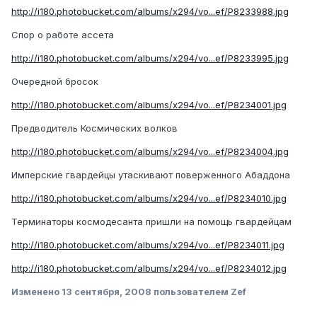
http://i180.photobucket.com/albums/x294/vo...ef/P8233988.jpg
Спор о работе ассета
http://i180.photobucket.com/albums/x294/vo...ef/P8233995.jpg
Очередной бросок
http://i180.photobucket.com/albums/x294/vo...ef/P8234001.jpg
Предводитель Космических волков
http://i180.photobucket.com/albums/x294/vo...ef/P8234004.jpg
Имперские гвардейцы утаскивают поверженного Абаддона
http://i180.photobucket.com/albums/x294/vo...ef/P8234010.jpg
Терминаторы космодесанта пришли на помощь гвардейцам
http://i180.photobucket.com/albums/x294/vo...ef/P8234011.jpg
http://i180.photobucket.com/albums/x294/vo...ef/P8234012.jpg
Изменено
13 сентября, 2008
пользователем Zef