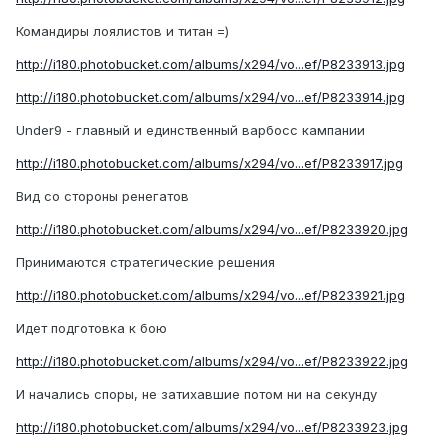
Командиры лоялистов и титан =)
http://i180.photobucket.com/albums/x294/vo...ef/P8233913.jpg
http://i180.photobucket.com/albums/x294/vo...ef/P8233914.jpg
Under9 - главный и единственный варбосс кампании
http://i180.photobucket.com/albums/x294/vo...ef/P8233917.jpg
Вид со стороны ренегатов
http://i180.photobucket.com/albums/x294/vo...ef/P8233920.jpg
Принимаются стратегические решения
http://i180.photobucket.com/albums/x294/vo...ef/P8233921.jpg
Идет подготовка к бою
http://i180.photobucket.com/albums/x294/vo...ef/P8233922.jpg
И начались споры, не затихавшие потом ни на секунду
http://i180.photobucket.com/albums/x294/vo...ef/P8233923.jpg