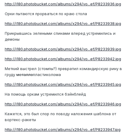
http://i180.photobucket.com/albums/x294/vo...ef/P8233936.jpg
Орки пытаются прорваться по краю стола
http://i180.photobucket.com/albums/x294/vo...ef/P8233938.jpg
Прикрывшись зелеными спинами вперед устремились и
демоны
http://i180.photobucket.com/albums/x294/vo...ef/P8233939.jpg
http://i180.photobucket.com/albums/x294/vo...ef/P8233942.jpg
Меткий выстрел (стомпы?) превратил командирскую рину в
груду
металло
пластиколома
http://i180.photobucket.com/albums/x294/vo...ef/P8233945.jpg
На помощь оркам устремился бэйнблейд
http://i180.photobucket.com/albums/x294/vo...ef/P8233946.jpg
Кажется, это был спор по поводу наложения шаблона от
вортекс-ракеты
http://i180.photobucket.com/albums/x294/vo...ef/P8233947.jpg