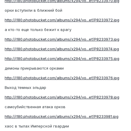
http://i180.photobucket.com/albums/x294/vo...ef/P8233970.jpg
орки вступили в ближний бой
http://i180.photobucket.com/albums/x294/vo...ef/P8233972.jpg
а кто-то еще только бежит к врагу
http://i180.photobucket.com/albums/x294/vo...ef/P8233973.jpg
http://i180.photobucket.com/albums/x294/vo...ef/P8233974.jpg
http://i180.photobucket.com/albums/x294/vo...ef/P8233975.jpg
демоны прикрываются орками
http://i180.photobucket.com/albums/x294/vo...ef/P8233976.jpg
Выход темных эльдар
http://i180.photobucket.com/albums/x294/vo...ef/P8233978.jpg
самоубийственная атака орков
http://i180.photobucket.com/albums/x294/vo...ef/P8233981.jpg
хаос в тылах Имперской гвардии