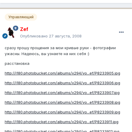
Управляющий
Zef
Опубликовано
27 августа, 2008
сразу прошу прощения за мои кривые руки - фотографии
ужасны. Надеюсь, вы узнаете на них себя :)
расстановка
http://i180.photobucket.com/albums/x294/vo...ef/P8233905.jpg
http://i180.photobucket.com/albums/x294/vo...ef/P8233906.jpg
http://i180.photobucket.com/albums/x294/vo...ef/P8233907.jpg
http://i180.photobucket.com/albums/x294/vo...ef/P8233908.jpg
http://i180.photobucket.com/albums/x294/vo...ef/P8233909.jpg
http://i180.photobucket.com/albums/x294/vo...ef/P8233911.jpg
http://i180.photobucket.com/albums/x294/vo...ef/P8233912.jpg