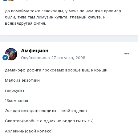
да помойму тоже генокрады, у меня по ним дже правила
были, типа там лимузин культа, главный культа, и
всякаядругая фигня.
Амфицион
Опубликовано
27 августа, 2008
деманофф дофига проксевых вообще выше крыши...
Малоиз экзотики:
генокульт
13компания
Эльдар исхода(экзодиты - свой кодекс)
Скватов(вообще е одних не видел гы гы гы)
Арлекины(свой колекс)