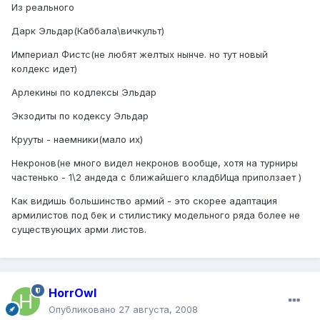
Из реального
Дарк Эльдар(Каббала\вичкульт)
Империал Фистс(не любят желтых нынче. но тут новый
колдекс идет)
Арлекины по кодлексы Эльдар
Экзодиты по кодексу Эльдар
Крууты - наемники(мало их)
Некронов(не много видел некронов вообще, хотя на турниры
частенько - 1\2 андеда с ближайшего кладбИща приползает )
Как видишь большинство армий - это скорее адаптация
армилистов под бек и стилистику модельного ряда более не
существующих арми листов.
HorrOwl
Опубликовано
27 августа, 2008