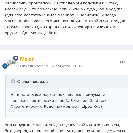
расчистили орбиталкой и артиллерией подступы к Титану
(могли ведь), то возможно, запихнули бы туда Два Дредкло
(для этго достаточно было взорвать 1 Василиск). И тогда
могли вообще убить его или покалечить атакой двух отрядов
Терминаторов. Один отряд снял 4 Структуры и уничтожил
оружие. Два могли добить.
Major
Опубликовано
25 августа, 2008
Степан сказал:
Но в остальном держались неплохо, придумали
неплохой тактический план (с Дымовой Завесой,
Стратегическим Редеплойментом и Дред Кло).
рад получить столь высокую оценку этой идейки. впрочем,
был уверен, что она сработает. уступили по игре - ну с кем не