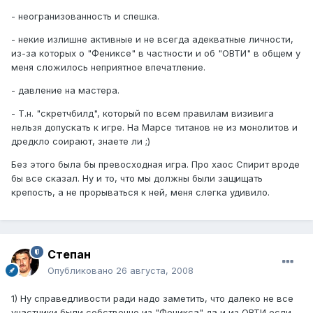
- неогранизованность и спешка.
- некие излишне активные и не всегда адекватные личности,
из-за которых о "Фениксе" в частности и об "ОВТИ" в общем у
меня сложилось неприятное впечатление.
- давление на мастера.
- Т.н. "скретчбилд", который по всем правилам визивига
нельзя допускать к игре. На Марсе титанов не из монолитов и
дредкло соирают, знаете ли ;)
Без этого была бы превосходная игра. Про хаос Спирит вроде
бы все сказал. Ну и то, что мы должны были защищать
крепость, а не прорываться к ней, меня слегка удивило.
Степан
Опубликовано
26 августа, 2008
1) Ну справедливости ради надо заметить, что далеко не все
участники были собственно из "Феникса" да и из ОВТИ если