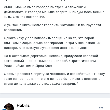
ИМХО, можно было гораздо быстрее и слаженней
действовать и гораздо меньше спорить и выдумывать всякие
читы. Это как пожелание.
И уж точно никак нельзя говорить "Заткнись" и пр. грубости
оппонентам.
Однако хочу у вас попросить прощения за то, что порой
слишком эмоционально реагировал на три вышеназванных
фактора. Мне следует лучше себя держать в руках.
Но в остальном держались неплохо, придумали неплохой
тактический план (с Дымовой Завесой, Стратегическим
Редеплойментом и Дред Кло).
Особый респект Спириту за честность и спокойствие, Н.Раксу
тоже за честность и что его не надо было искать постоянно,
стоял до кона даже за отошедших товарищей.
Habilis