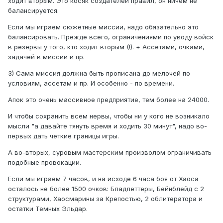
ходит вторым. Это косяк создателей правил, он ничем не
балансируется.
Если мы играем сюжетные миссии, надо обязательно это
балансировать. Прежде всего, ограничениями по уводу войск
в резервы у того, кто ходит вторым (!). + Ассетами, очками,
задачей в миссии и пр.
3) Сама миссия должна быть прописана до мелочей по
условиям, ассетам и пр. И особенно - по времени.
Апок это очень массивное предприятие, тем более на 24000.
И чтобы сохранить всем нервы, чтобы ни у кого не возникало
мысли "а давайте тянуть время и ходить 30 минут", надо во-
первых дать четкие границы игры.
А во-вторых, суровым мастерским произволом ограничивать
подобные провокации.
Если мы играем 7 часов, и на исходе 6 часа боя от Хаоса
осталось не более 1500 очков: Бладлеттеры, Бейнблейд с 2
структурами, Хаосмарины за Крепостью, 2 облитератора и
остатки Темных Эльдар.