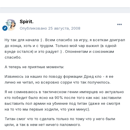
Spirit.
Опубликовано
25 августа, 2008
Ну так для начала :) . Всем спасибо за игру, я всеткаи доиграл
до конца, хоть и с трудом. Только мой чар выжил (в одной
вунде остался) и это радует :) . Опоненетам и союзникам
спасибо.
А теперь не приятные моменты:
Извинюсь за наших по поводу формации Дред кло - я ее
лично не читал, но всеровно сорри что так получилось.
Я не сомневаюсь в тактическом гении имперцев но актуально
кто победит было ясно на 90% после того как нас заставили
выставить пол армии на убиение под титан (даже не смотря
на то что мы первые ходили, что уже минус).
Титан смог что то сделать только по тому что у него были
цели, а так в нем нет ничего паломного.