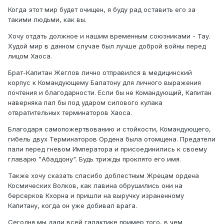
Когда этот мир будет очищен, я буду рад оставить его за
такими людьми, как вы.
Хочу отдать должное и нашим временным союзниками - Тау.
Худой мир в данном случае был лучше доброй войны перед
лицом Хаоса.
Брат-Капитан Жеглов лично отправился в медицинский
корпус к Командующему Балатону для личного выражения
почтения и благодарности. Если бы не Командующий, Капитан
наверняка пал бы под ударом силового кулака
отвратительных терминаторов Хаоса.
Благодаря самопожертвованию и стойкости, Командующего,
гибель двух Терминаторов Ордена была отомщена. Предатели
пали перед гневом Императора и присоединились к своему
главарю "Абаддону". Будь трижды проклято его имя.
Также хочу сказать спасибо доблестным Жрецам ордена
Космических Волков, как лавина обрушились они на
берсерков Кхорна и пришли на выручку израненному
Капитану, когда он уже добивал врага.
Сегодня мы дали всей галактике пример того, в чем