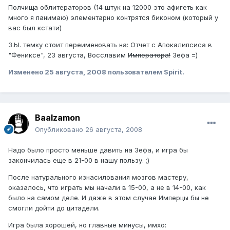
Полчища облитераторов (14 штук на 12000 это афигеть как
много я панимаю) элементарно контрятся биконом (который у
вас был кстати)
З.Ы. темку стоит переименовать на: Отчет с Апокалипсиса в
"Фениксе", 23 августа, Восславим
Императора!
Зефа =)
Изменено
25 августа, 2008
пользователем Spirit.
Baalzamon
Опубликовано
26 августа, 2008
Надо было просто меньше давить на Зефа, и игра бы
закончилась еще в 21-00 в нашу пользу. ;)
После натурального изнасилования мозгов мастеру,
оказалось, что играть мы начали в 15-00, а не в 14-00, как
было на самом деле. И даже в этом случае Имперцы бы не
смогли дойти до цитадели.
Игра была хорошей, но главные минусы, имхо: