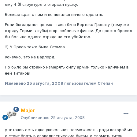
ему 4 (!) структуры и оторвал пушку.
Больше враг с ним и не пытался ничего сделать.
Если бы задался целью - взял бы и Вортекс Гранату (тому же
отряду Терми в зубы) и пр. забавные фишки. Да просто бросил
бы больше одного отряда на его убийство.
2) У Орков тоже была Стомпа.
Конечно, это на Варлорд.
Но было бы странно измерять силу армии только наличием в
ней Титанов!
Изменено
25 августа, 2008
пользователем Степан
Major
Опубликовано
25 августа, 2008
у титанов есть одна уникальная возможность, ради которой их
и стоит брать в апокалипсические битвы. а сломать титан,