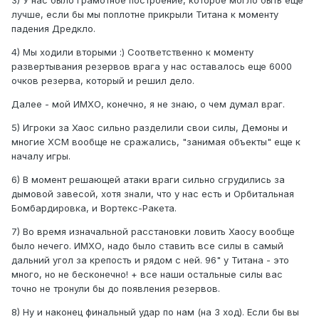
лучше, если бы мы поплотне прикрыли Титана к моменту
падения Дредкло.
4) Мы ходили вторыми :) Соответственно к моменту
развертывания резервов врага у нас оставалось еще 6000
очков резерва, который и решил дело.
Далее - мой ИМХО, конечно, я не знаю, о чем думал враг.
5) Игроки за Хаос сильно разделили свои силы, Демоны и
многие ХСМ вообще не сражались, "занимая объекты" еще к
началу игры.
6) В момент решающей атаки враги сильно сгрудились за
дымовой завесой, хотя знали, что у нас есть и Орбитальная
Бомбардировка, и Вортекс-Ракета.
7) Во время изначальной расстановки ловить Хаосу вообще
было нечего. ИМХО, надо было ставить все силы в самый
дальний угол за крепость и рядом с ней. 96" у Титана - это
много, но не бесконечно! + все наши остальные силы вас
точно не тронули бы до появления резервов.
8) Ну и наконец финальный удар по нам (на 3 ход). Если бы вы