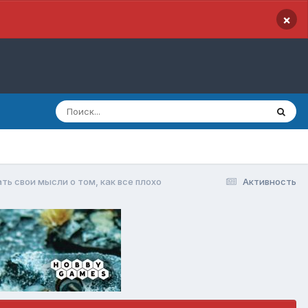
×
ь свои мысли о том, как все плохо
Активность