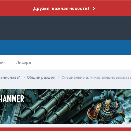
Друзья, важная новость!
айн
Лидеры
танислава"
Общий раздел
Специально для желающих высказат