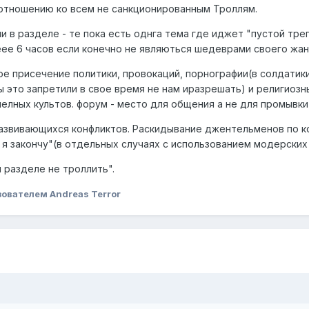
отношению ко всем не санкционированным Троллям.
и в разделе - те пока есть однга тема где иджет "пустой треп
ее 6 часов если конечно не являються шедеврами своего жан
е присечение политики, провокаций, порнографии(в солдатики
ы это запретили в свое время не нам иразрешать) и религиоз
лных культов. форум - место для общения а не для промывки
азвивающихся конфликтов. Раскидывание джентельменов по к
о я закончу"(в отдельных случаях с использованием модерских
 разделе не троллить".
ователем Andreas Terror