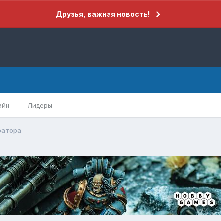
Друзья, важная новость!
айн
Лидеры
ратора