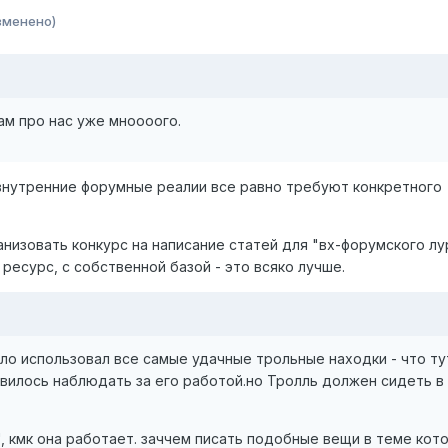
зменено)
ам про нас уже мноооого.
, внутренние форумные реалии все равно требуют конкретного
низовать конкурс на написание статей для "вх-форумского лу
ресурс, с собственной базой - это всяко лучше.
ело использовал все самые удачные трольные находки - что ту
вилось наблюдать за его работой.но Тролль должен сидеть в
", кмк она работает. заччем писать подобные вещи в теме кот