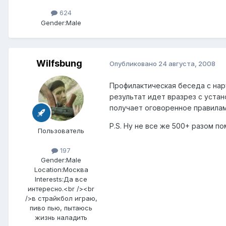
624
Gender:
Male
Wilfsbung
Опубликовано
24 августа, 2008
Профилактическая беседа с нар
результат идет вразрез с уста
получает оговоренное правилам
P.S. Ну не все же 500+ разом по
Пользователь
197
Gender:
Male
Location:
Москва
Interests:
Да все
интересно.<br /><br
/>в страйкбол играю,
пиво пью, пытаюсь
жизнь наладить