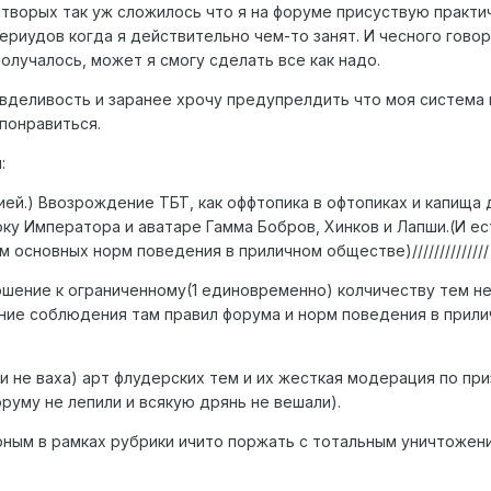
 творых так уж сложилось что я на форуме присуствую практи
ериудов когда я действительно чем-то занят. И чесного говор
получалось, может я смогу сделать все как надо.
равделивость и заранее хрочу предупрелдить что моя система
 понравиться.
:
рацией.) Ввозрождение ТБТ, как оффтопика в офтопиках и капища 
оку Императора и аватаре Гамма Бобров, Хинков и Лапши.(И е
основных норм поведения в приличном обществе)//////////////
шение к ограниченному(1 единовременно) колчичеству тем н
ние соблюдения там правил форума и норм поведения в прил
и не ваха) арт флудерских тем и их жесткая модерация по при
руму не лепили и всякую дрянь не вешали).
ным в рамках рубрики ичито поржать с тотальным уничтожен