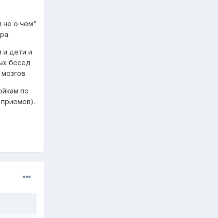
 не о чем"
ра.
 и дети и
ных бесед
 мозгов.
ойкам по
 приемов).