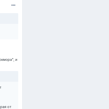
ркмора", и
т
орая от