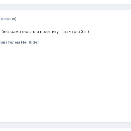
зменено)
езграмотность и политику. Так что я За.:)
ователем HellRider