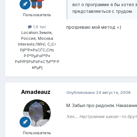
вот о программе я бы хотел
представляеться с трудом.
Пользователь
1,9 тыс
прозреваю мой метод =)
Location:
Земля,
Россия, Москва
Interests:
/WH/, С‚С‹
РјР°Р»РѕСЃС‚СЊ
Р·Р°РµР±Р°Р»
РѕРґРЅРѕРѕР±СЂР°Р·Р
ёРµРј
Amadeauz
Опубликовано
24 августа, 2008
М. Забыл про ридонли. Наказани
Хех... Настроение какое--то брут
Пользователь