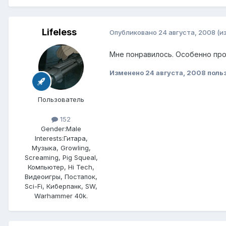
Lifeless
Опубликовано
24 августа, 2008
(и
Мне понравилось. Особенно про б
Изменено
24 августа, 2008
польз
Пользователь
152
Gender:
Male
Interests:
Гитара,
Музыка, Growling,
Screaming, Pig Squeal,
Компьютер, Hi Tech,
Видеоигры, Постапок,
Sci-Fi, Киберпанк, SW,
Warhammer 40k.