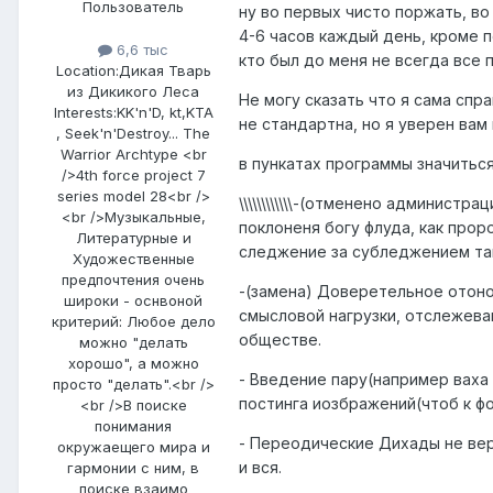
Пользователь
ну во первых чисто поржать, во
4-6 часов каждый день, кроме п
6,6 тыс
кто был до меня не всегда все 
Location:
Дикая Тварь
из Дикикого Леса
Не могу сказать что я сама сп
Interests:
KK'n'D, kt,KTA
не стандартна, но я уверен вам
, Seek'n'Destroy... The
Warrior Archtype <br
в пункатах программы значиться
/>4th force project 7
series model 28<br />
\\\\\\\\\\\\-(отменено админист
<br />Музыкальные,
поклоненя богу флуда, как прор
Литературные и
следжение за субледжением там 
Художественные
предпочтения очень
-(замена) Доверетельное отоно
широки - оснвоной
смысловой нагрузки, отслежева
критерий: Любое дело
обществе.
можно "делать
хорошо", а можно
- Введение пару(например ваха 
просто "делать".<br />
постинга иозбражений(чтоб к фо
<br />В поиске
понимания
- Переодические Дихады не вер
окружаещего мира и
и вся.
гармонии с ним, в
поиске взаимо