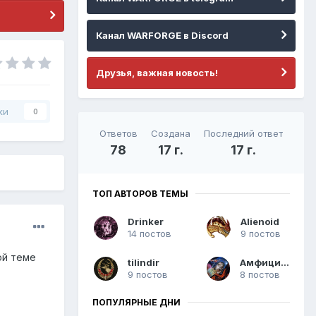
Канал WARFORGE в Discord
Друзья, важная новость!
ки
0
Ответов
Создана
Последний ответ
78
17 г.
17 г.
ТОП АВТОРОВ ТЕМЫ
Drinker
Alienoid
14 постов
9 постов
ой теме
tilindir
Амфицион
9 постов
8 постов
ПОПУЛЯРНЫЕ ДНИ