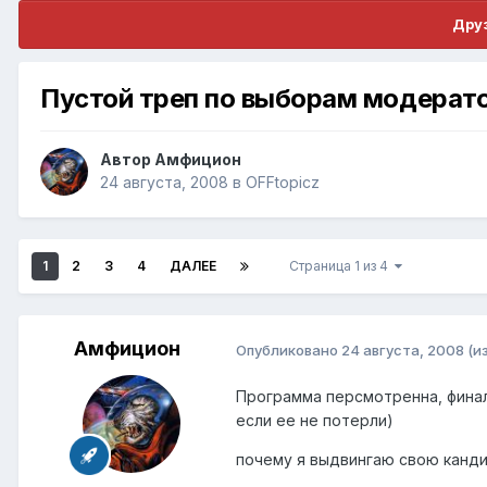
Друз
Пустой треп по выборам модерат
Автор
Амфицион
24 августа, 2008
в
OFFtopicz
1
2
3
4
ДАЛЕЕ
Страница 1 из 4
Амфицион
Опубликовано
24 августа, 2008
(и
Программа персмотренна, финал
если ее не потерли)
почему я выдвингаю свою канд