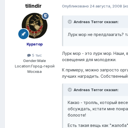
tilindir
Опубликовано
24 августа, 2008
(и
Andreas Terror сказал:
Лурк мор не прелдлаагать? т
Куратор
Лурк мор - это лурк мор. Наши
5 тыс
освещения для молодежи.
Gender:
Male
Location:
Город-герой
К примеру, можно запросто орга
Москва
лучших наградить. Собственный 
Andreas Terror сказал:
Какао - тролль, который вес
обсуждать, кстати мне понра
болооте!
Есть такая вещь как "жалоба