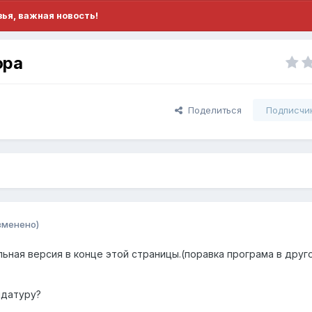
ья, важная новость!
ора
Поделиться
Подписчи
зменено)
ьная версия в конце этой страницы.(поравка програма в друг
идатуру?