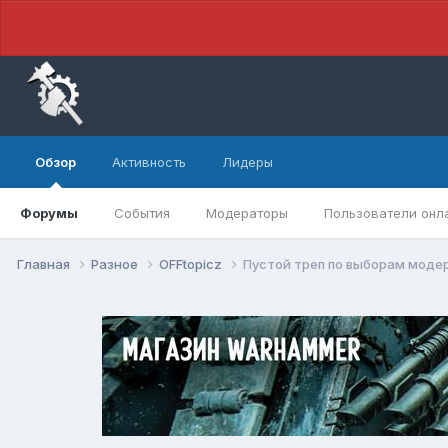
Обзор
Активность
Лидеры
Форумы
События
Модераторы
Пользователи онл
Главная
Разное
OFFtopicz
Пустой треп по выборам моде