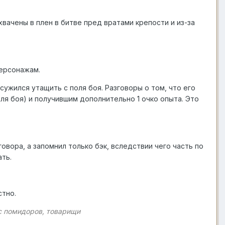
вачены в плен в битве пред вратами крепости и из-за
персонажам.
ужился утащить с поля боя. Разговоры о том, что его
ля боя) и получившим дополнительно 1 очко опыта. Это
говора, а запомнил только бэк, вследствии чего часть по
ать.
стно.
ас помидоров, товарищи