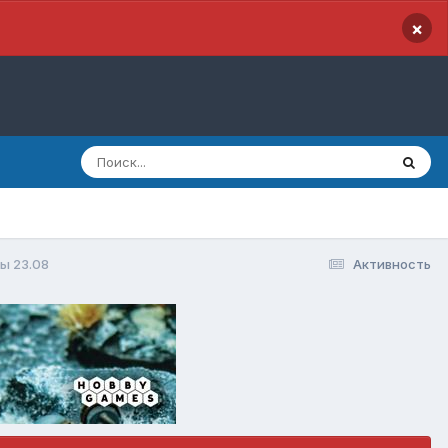
×
ы 23.08
Активность