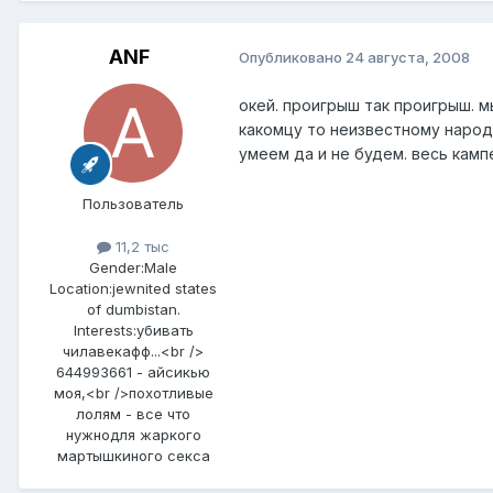
ANF
Опубликовано
24 августа, 2008
окей. проигрыш так проигрыш. м
какомцу то неизвестному народу
умеем да и не будем. весь камп
Пользователь
11,2 тыс
Gender:
Male
Location:
jewnited states
of dumbistan.
Interests:
убивать
чилавекафф...<br />
644993661 - айсикью
моя,<br />похотливые
лолям - все что
нужнодля жаркого
мартышкиного секса