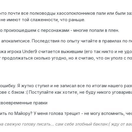
что почти все полководцы хаосопоклонников пали или были зах
 не имеют той слаженности, что раньше.
 о произошедшем с персонажами - многие попали в плен.
 апокалипсисе. Последствия по опыту читайте в правилах по 
а игрока Under9 считается выжившим (его так никто и не удос
родолжаться сколько угодно, но я считаю, что он уполз с по
ошибку. Я жутко ступил и не записал все по итогам нашего раз
ве с бэком :( Поступайте как хотите, не буду никого уговарив
 своевременные правки
ить по Майору? У меня голова трещит - не могу вспомнить, че
на свежую голову писать... сам себе злобный баклан:( жду от в