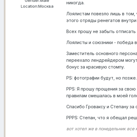
Gender:
Male
никогда.
Location:
Москва
Лоялистам повезло лишь в том, 
этого отряды ренегатов внутри
Всех прошу не забыть отписать
Лоялисты и союзники - победа в
Заместитель основного персонаж
переехало лендрейдером могут п
бонус за красивую стомпу.
PS: фотографии будут, но позже.
PPS: Я прошу прощения за свою 
правилам смешалась в моей голо
Спасибо Гроваксу и Степану за
PPPS: Степан, что я обещал реш
вот хотел же в понедельник все 