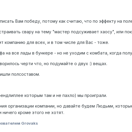
писать Вам победу, потому как считаю, что по эффекту на поле
траивать свару на тему "мастер подсуживает хаосу", или пок
т компанию для всех, и в том числе для Вас - тоже.
а на все лады в бункере - но не уходим с комбата, когда полу
ворилось черти что, но подумайте о двух :) вещах.
пришли полсоставом.
френдлиплее которым там и не пахло) мы проиграли.
ния организации компании, но давайте будем Людьми, которы
и ничего кроме этого не хотят.
зователем Grovaks