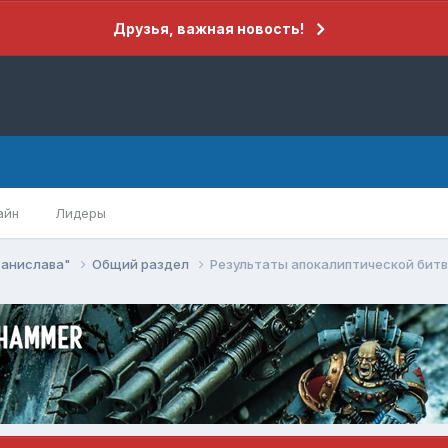
Друзья, важная новость!
айн
Лидеры
танислава"
Общий раздел
Результаты апокалиптической битв