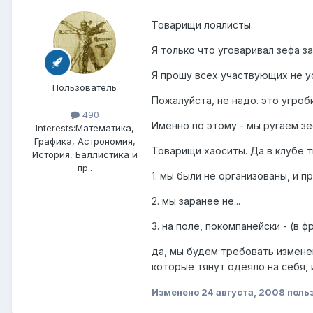
Товарищи лоялисты.
Я только что уговаривал зефа за
Я прошу всех участвующих не ус
Пользователь
Пожалуйста, не надо. это угроби
490
Именно по этому - мы ругаем зеф
Interests:
Математика,
Графика, Астрономия,
Товарищи хаоситы. Да в клубе т
История, Баллистика и
пр..
1. мы были не организованы, и 
2. мы заранее не...
3. на поле, покомпанейски - (в 
да, мы будем требовать измене
которые тянут одеяло на себя, 
Изменено
24 августа, 2008
поль