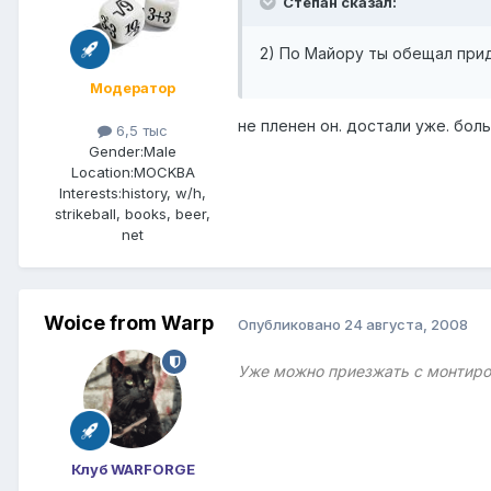
Степан сказал:
2) По Майору ты обещал прид
Модератор
не пленен он. достали уже. бол
6,5 тыс
Gender:
Male
Location:
MOCKBA
Interests:
history, w/h,
strikeball, books, beer,
net
Woice from Warp
Опубликовано
24 августа, 2008
Уже можно приезжать с монтиро
Клуб WARFORGE