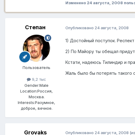
Изменено
24 августа, 2008
польз
Степан
Опубликовано
24 августа, 2008
1) Достойный поступок. Респект
2) По Майору ты обещал придут
Кстати, надеюсь Тилиндир и пра
Пользователь
Жаль было бы потерять такого 
9,2 тыс
Gender:
Male
Location:
Россия,
Москва.
Interests:
Разумное,
доброе, вечное.
Grovaks
Опубликовано
24 августа, 2008
(и