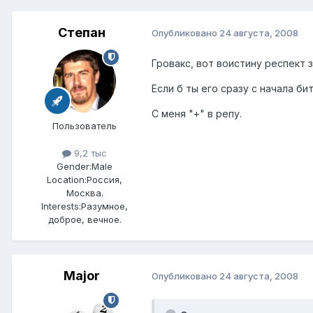
Степан
Опубликовано
24 августа, 2008
Гровакс, вот воистину респект 
Если б ты его сразу с начала б
С меня "+" в репу.
Пользователь
9,2 тыс
Gender:
Male
Location:
Россия,
Москва.
Interests:
Разумное,
доброе, вечное.
Major
Опубликовано
24 августа, 2008