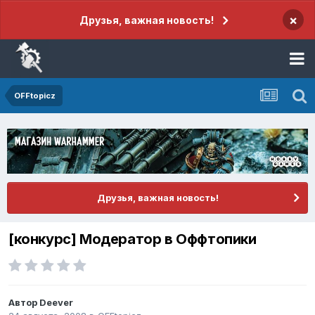
×
Друзья, важная новость!
OFFtopicz
Друзья, важная новость!
[конкурс] Модератор в Оффтопики
Автор
Deever