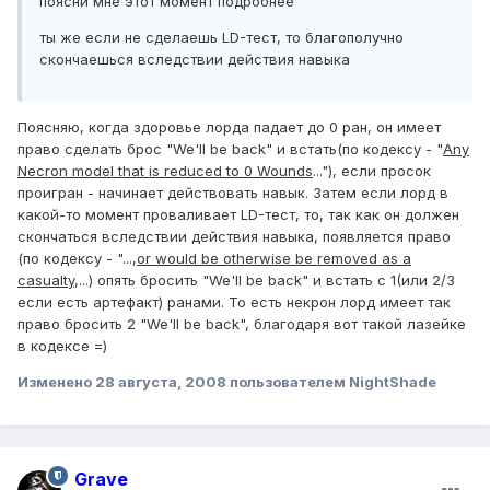
поясни мне этот момент подробнее
ты же если не сделаешь LD-тест, то благополучно
скончаешься вследствии действия навыка
Поясняю, когда здоровье лорда падает до 0 ран, он имеет
право сделать брос "We'll be back" и встать(по кодексу - "
Any
Necron model that is reduced to 0 Wounds
..."), если просок
проигран - начинает действовать навык. Затем если лорд в
какой-то момент проваливает LD-тест, то, так как он должен
скончаться вследствии действия навыка, появляется право
(по кодексу - "...,
or would be otherwise be removed as a
casualty
,...) опять бросить "We'll be back" и встать с 1(или 2/3
если есть артефакт) ранами. То есть некрон лорд имеет так
право бросить 2 "We'll be back", благодаря вот такой лазейке
в кодексе =)
Изменено
28 августа, 2008
пользователем NightShade
Grave