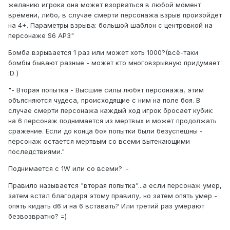
желанию игрока она может взорваться в любой момент
времени, либо, в случае смерти персонажа взрыв произойдет
на 4+. Параметры взрыва: большой шаблон с центровкой на
персонаже S6 АР3"
Бомба взрывается 1 раз или может хоть 1000?(всё-таки
бомбы бывают разные - может кто многовзрывную придумает
:D )
"- Вторая попытка - Высшие силы любят персонажа, этим
объясняются чудеса, происходящие с ним на поле боя. В
случае смерти персонажа каждый ход игрок бросает кубик:
на 6 персонаж поднимается из мертвых и может продолжать
сражение. Если до конца боя попытки были безуспешны -
персонаж остается мертвым со всеми вытекающими
последствиями."
Поднимается с 1W или со всеми? :-
Правило называется "вторая попытка"...а если персонаж умер,
затем встал благодаря этому правилу, но затем опять умер -
опять кидать d6 и на 6 вставать? Или третий раз умерают
безвозвратно? =)