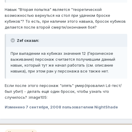
Навык "Вторая попытка" является "теоретической
возможностью вернуться на стол при удачном броске
кубиков"? То есть, при наличии этого навыка, бросок кубиков
делается после второй смерти/окончания боя?
Zef сказал:
При выпадении на кубиках значения 12 (Героическое
выживание) персонаж считается получившим данный
навык, который тут же начал работать (см. описание
навыка), при этом ран у персонажа все также нет.
Если после этого персонаж "опять" умер(провалил Ld-тест/
был убит) - делать ещё один бросок, чтобы узнать что
случилось? :image105:
Изменено
7 сентября, 2008
пользователем NightShade