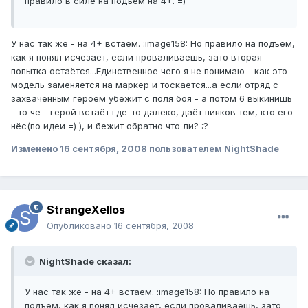
правило в силе на подъем на 4+. =)
У нас так же - на 4+ встаём. :image158: Но правило на подъём,
как я понял исчезает, если проваливаешь, зато вторая
попытка остаётся...Единственное чего я не понимаю - как это
модель заменяется на маркер и тоскается...а если отряд с
захваченным героем убежит с поля боя - а потом 6 выкинишь
- то че - герой встаёт где-то далеко, даёт пинков тем, кто его
нёс(по идеи =) ), и бежит обратно что ли? :?
Изменено
16 сентября, 2008
пользователем NightShade
StrangeXellos
Опубликовано
16 сентября, 2008
NightShade сказал:
У нас так же - на 4+ встаём. :image158: Но правило на
подъём, как я понял исчезает, если проваливаешь, зато