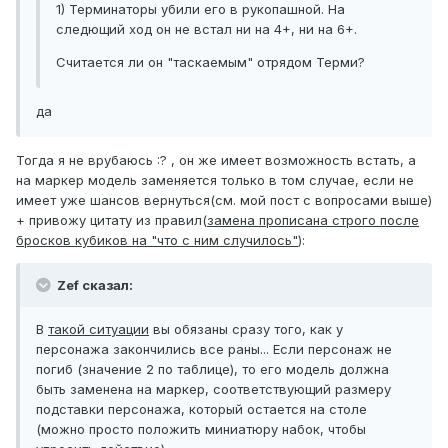
1) Терминаторы убили его в рукопашной. На
следющий ход он не встал ни на 4+, ни на 6+.
Считается ли он "таскаемым" отрядом Терми?
да
Тогда я не врубаюсь :? , он же имеет возможность встать, а
на маркер модель заменяется только в том случае, если не
имеет уже шансов вернуться(см. мой пост с вопросами выше)
+ привожу цитату из правил(
замена прописана строго после
бросков кубиков на "что с ним случилось"
):
Zef сказал:
В
такой ситуации
вы обязаны сразу того, как у
персонажа закончились все раны... Если персонаж не
погиб (значение 2 по таблице), то его модель должна
быть заменена на маркер, соответствующий размеру
подставки персонажа, который остается на столе
(можно просто положить миниатюру набок, чтобы