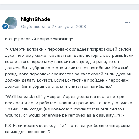
NightShade
Опубликовано
27 августа, 2008
И ещё расовый вопрос :whistling::
"- Смерти вопреки - персонаж обладает потрясающей силой
духа, поэтому может сражаться, даже потеряв все раны. Если
после этого персонажу наносится еще одна рана, то он
должен быть убран со стола и считаться погибшим. Каждый
раунд, пока персонаж сражается за счет своей силы духа он
должен делать Ld-тест. Если Ld-тест не пройден - персонаж
должен быть убран со стола и считаться погибшим."
"We'll be back roll" у Некрон Лорда делается после потери
всех ран
и
если работает навык и провален Ld-тест/получена
1 рана? Или когда?(Из кодекса: "...model that is reduced to 0
Wounds, or would otherwise be removed as a casuality,...") :-
P.S. Если верить кодексу - "и"...но тогда уж больно читерский
навык для некронов :D