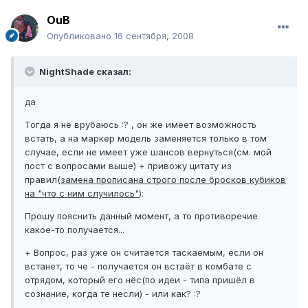
ОuВ
Опубликовано
16 сентября, 2008
NightShade сказал:
да
Тогда я не врубаюсь :? , он же имеет возможность
встать, а на маркер модель заменяется только в том
случае, если не имеет уже шансов вернуться(см. мой
пост с вопросами выше) + привожу цитату из
правил(
замена прописана строго после бросков кубиков
на "что с ним случилось"
):
Прошу пояснить данный момент, а то противоречие
какое-то получается...
+ Вопрос, раз уже он считается таскаемым, если он
встанет, то че - получается он встаёт в комбате с
отрядом, который его нёс(по идеи - типа пришёл в
сознание, когда те несли) - или как? :?