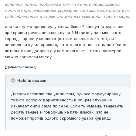
конечно. только проблема в том, что никто не догадается
почитать про имеющиеся формации, зато мастеров строить из
себя обиженных и выдвигать ультиматумы море. просто море.
или вот ту же дредклоу. у хаоса было 7 капсул (откуда там
про прокси речь я не знаю, ну по 3.14здить у нас много кто
горазд - проси у морпеха фоток в доказательство), ни 1
человек ни купил дроппод, зато много от кого слышал "хаос -
читеры. у них дредкло а у нас такого нет." таких примеров
можно привести массу.
[Добавлено позже]
Habilis сказал:
Детали оставлю специалистом, однако формулировку
тезиса оспорю: вариативность в общем случае не
означает силы сама по себе. Если ты умеешь танцевать
десять танцев и говоришь на пяти языках, это не
поможет против одного скромного удара кувалды.