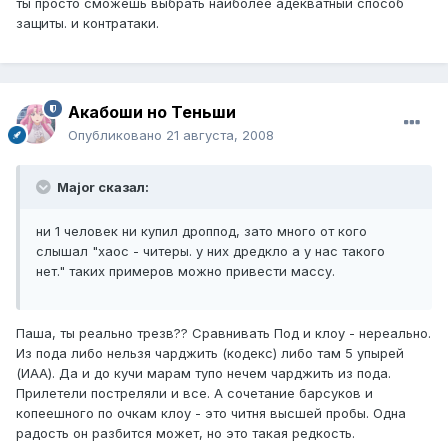
ты просто сможешь выбрать наиболее адекватный способ
защиты. и контратаки.
Акабоши но Теньши
Опубликовано
21 августа, 2008
Major сказал:
ни 1 человек ни купил дроппод, зато много от кого
слышал "хаос - читеры. у них дредкло а у нас такого
нет." таких примеров можно привести массу.
Паша, ты реально трезв?? Сравнивать Под и клоу - нереально.
Из пода либо нельзя чарджить (кодекс) либо там 5 упырей
(ИАА). Да и до кучи марам тупо нечем чарджить из пода.
Прилетели постреляли и все. А сочетание барсуков и
копеешного по очкам клоу - это читня высшей пробы. Одна
радость он разбится может, но это такая редкость.