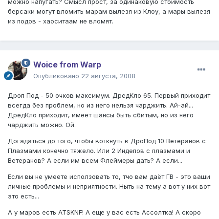
можно напугать? Смысл прост, за одинаковую стоимость
берсаки могут вломить марам вылезя из Клоу, а мары вылезя
из подов - хаоситаам не вломят.
Woice from Warp
Опубликовано
22 августа, 2008
Дроп Под - 50 очков максимум. ДредКло 65. Первый приходит
всегда без проблем, но из него нельзя чарджить. Ай-ай...
ДредКло приходит, имеет шансы быть сбитым, но из него
чарджить можно. Ой.
Догадаться до того, чтобы воткнуть в ДроПод 10 Ветеранов с
Плазмами конечно тяжело. Или 2 Индепов с плазмами и
Ветеранов? А если им всем Флеймеры дать? А если...
Если вы не умеете исползовать то, тчо вам даёт ГВ - это ваши
личные проблемы и неприятности. Ныть на тему а вот у них вот
это есть...
А у маров есть ATSKNF! А еще у вас есть Ассолтка! А скоро