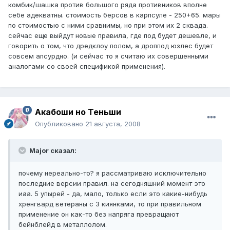
комбик/шашка против большого ряда противников вполне
себе адекватны. стоимость берсов в карпсуле - 250+65. мары
по стоимостью с ними сравнимы, но при этом их 2 сквада.
сейчас еще выйдут новые правила, где под будет дешевле, и
говорить о том, что дредклоу полом, а дроппод юзлес будет
совсем апсурдно. (и сейчас то я считаю их совершенными
аналогами со своей спецификой применения).
Акабоши но Теньши
Опубликовано
21 августа, 2008
Major сказал:
почему нереально-то? я рассматриваю исключительно
последние версии правил. на сегодняшний момент это
иаа. 5 упырей - да, мало, только если это какие-нибудь
хренгвард ветераны с 3 киянками, то при правильном
применение он как-то без напряга превращают
бейнблейд в металлолом.