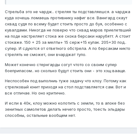
Стрельба это не чардж.. стреляя ты подставляешся. а чарджа
куда хочешь ломаешь противнику нафиг все. Ваннгард скаут
сквад судя по всему будет стоить просто до буя, особенно с
кувалдами. Никогда не поверю что сквад маров приелетвший
на поде настреляет стока же скока берсаки нарубятт. А стоит
стокаже. 150 + 25 за мелты+ 15 серж+15 кулак. 205+30 под..
супер. И сдуются от ответного обстрела. А по берсакам никто
стрелять не сможет, они вчарджат тупо.
Может конечно стернгарды согут чтото со своим супер
боеприпасом.. но сколько будут стоить они - это хзщ вааще.
Неспособен под выполниь туже задачу что клоу. Потому как
стрелковый юнит приходя на стол подставляется сам. Вот и
все отличае. Но оно критично.
И если в 40к, клоу можно колотить с земли, то в апоке без
зенитных самолетов делать нечего просто, тоесть эльдары
способны, остальные вообщем нет.