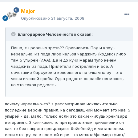
Major
Опубликовано
21 августа, 2008
Благодарное Человечество сказал:
Паша, ты реально трезв?? Сравнивать Под и клоу -
нереально. Из пода либо нельзя чарджить (кодекс) либо
там 5 упырей (ИАА). Да и до кучи марам тупо нечем
чарджить из пода. Прилетели постреляли и все. А
сочетание барсуков и копеешного по очкам клоу - это
читня высшей пробы. Одна радость он разбится может,
но это такая редкость.
почему нереально-то? я рассматриваю исключительно
последние версии правил. на сегодняшний момент это иаа. 5
упырей - да, мало, только если это какие-нибудь хренгвард
ветераны с 3 киянками, то при правильном применение он
как-то без напряга превращают бейнблейд в металлолом.
если это трупса в простой игре - то мельта/флемер+фист/