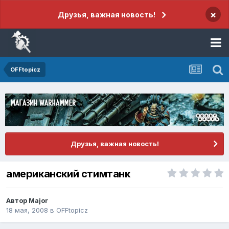
×
Друзья, важная новость!
OFFtopicz
Друзья, важная новость!
американский стимтанк
Автор
Major
18 мая, 2008
в
OFFtopicz