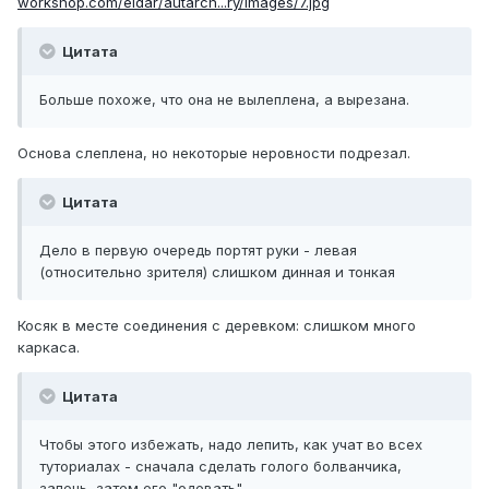
workshop.com/eldar/autarch...ry/images/7.jpg
Цитата
Больше похоже, что она не вылеплена, а вырезана.
Основа слеплена, но некоторые неровности подрезал.
Цитата
Дело в первую очередь портят руки - левая
(относительно зрителя) слишком динная и тонкая
Косяк в месте соединения с деревком: слишком много
каркаса.
Цитата
Чтобы этого избежать, надо лепить, как учат во всех
туториалах - сначала сделать голого болванчика,
запечь, затем его "одевать".