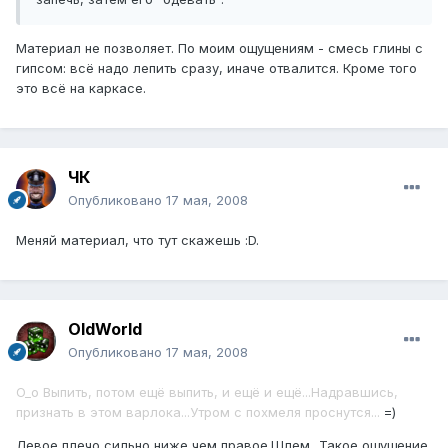
Материал не позволяет. По моим ощущениям - смесь глины с
гипсом: всё надо лепить сразу, иначе отвалится. Кроме того
это всё на каркасе.
ЧК
Опубликовано
17 мая, 2008
Меняй материал, что тут скажешь :D.
OldWorld
Опубликовано
17 мая, 2008
O_o Выпить, потом ещё выпить, и ещё и ещё...Надравшись,
признать в этом варлока...Утром с похмеля проснутся...
=)
Левое плечо сильно ниже чем правое.Шлем...Такое ощущение,