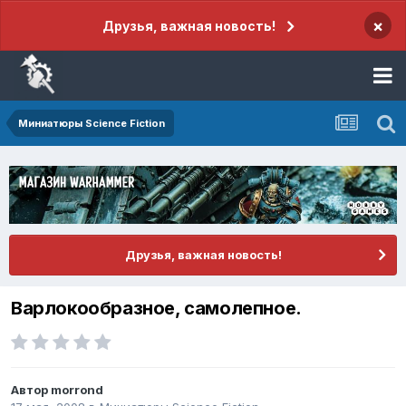
×
Друзья, важная новость!
Миниатюры Science Fiction
Друзья, важная новость!
Варлокообразное, самолепное.
Автор
morrond