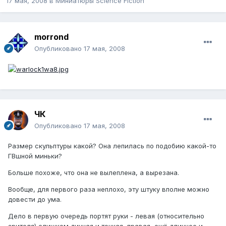
17 мая, 2008
в
Миниатюры Science Fiction
morrond
Опубликовано
17 мая, 2008
ЧК
Опубликовано
17 мая, 2008
Размер скульптуры какой? Она лепилась по подобию какой-то
ГВшной миньки?
Больше похоже, что она не вылеплена, а вырезана.
Вообще, для первого раза неплохо, эту штуку вполне можно
довести до ума.
Дело в первую очередь портят руки - левая (относительно
зрителя) слишком динная и тонкая, правая, ещё длиннее и