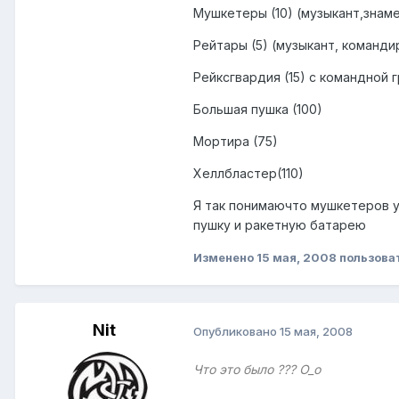
Мушкетеры (10) (музыкант,знам
Рейтары (5) (музыкант, командир
Рейксгвардия (15) с командной г
Большая пушка (100)
Мортира (75)
Хеллбластер(110)
Я так понимаючто мушкетеров у
пушку и ракетную батарею
Изменено
15 мая, 2008
пользова
Nit
Опубликовано
15 мая, 2008
Что это было ??? O_o