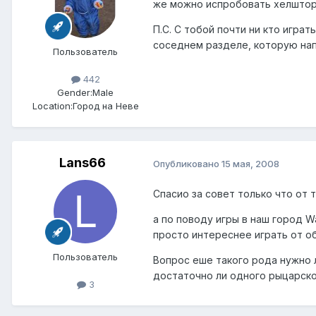
же можно испробовать хелшторм
П.С. С тобой почти ни кто игра
соседнем разделе, которую напи
Пользователь
442
Gender:
Male
Location:
Город на Неве
Lans66
Опубликовано
15 мая, 2008
Спасио за совет только что от т
а по поводу игры в наш город Wa
просто интереснее играть от об
Пользователь
Вопрос еше такого рода нужно л
достаточно ли одного рыцарског
3