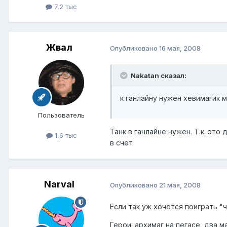
7,2 тыс
Жвал
Опубликовано
16 мая, 2008
Nakatan сказал:
к ганлайну нужен хевимагик м
Пользователь
Танк в ганлайне нужен. Т.к. эт
1,6 тыс
в счет
Narval
Опубликовано
21 мая, 2008
Если так уж хочется поиграть "
Герои: архимаг на пегасе, два м