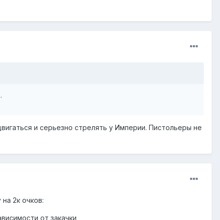
.
 двигаться и серьезно стрелять у Империи. Пистольеры не
на 2к очков:
зависимости от закачки