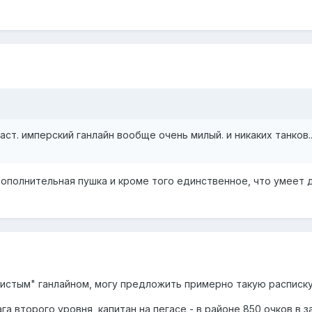
аст. имперский ганлайн вообще очень милый. и никаких танков..
о дополнительная пушка и кроме того единственное, что умеет
чистым" ганлайном, могу предложить примерно такую расписку 
ага второго уровня, капитан на пегасе - в районе 850 очков в 