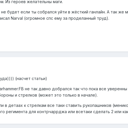
. Из героев желательны маги.
ть не будет если ты собрался уйти в жёсткий ганлайн. А так 
сал Narval (огромное спс ему за проделанный труд).
уда)))) (насчет статьи)
rhammer:FB не так давно добрался так что пока все уверенны в
ороны и стрелков (может это только в начале).
и в детаах к стрелкам все таки ставить рукопашников (менико
о регимента для контрчаррджа или всетаки сделать 2 или как