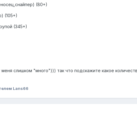
еносец,снайпер) (80+)
) (105+)
рупой (345+)
 меня слишком "много"))) так что подскажите какое количест
телем Lans66