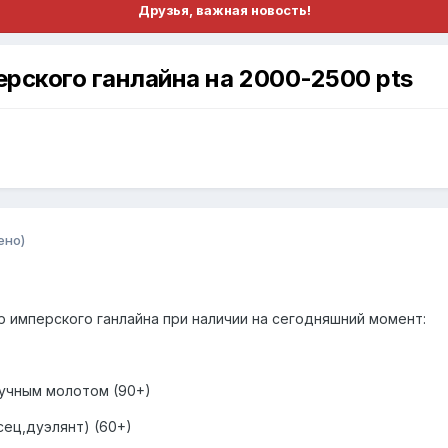
Друзья, важная новость!
рского ганлайна на 2000-2500 pts
ено)
р имперского ганлайна при наличии на сегодняшний момент:
учным молотом (90+)
сец,дуэлянт) (60+)