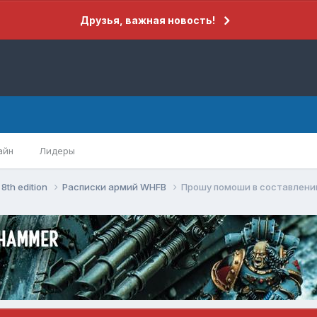
Друзья, важная новость!
айн
Лидеры
8th edition
Расписки армий WHFB
Прошу помоши в составлении