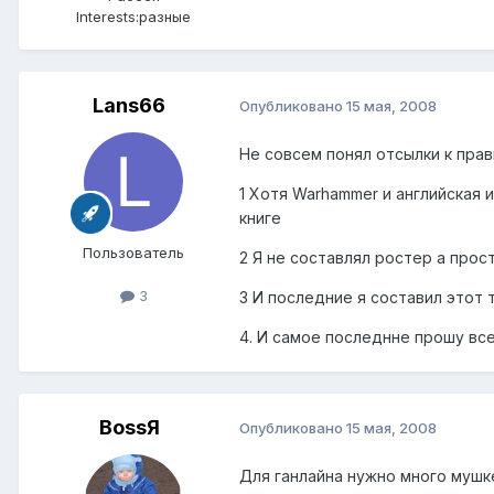
Interests:
разные
Lans66
Опубликовано
15 мая, 2008
Не совсем понял отсылки к пра
1 Хотя Warhammer и английская 
книге
Пользователь
2 Я не составлял ростер а прос
3
3 И последние я составил этот 
4. И самое последнне прошу вс
BossЯ
Опубликовано
15 мая, 2008
Для ганлайна нужно много мушке