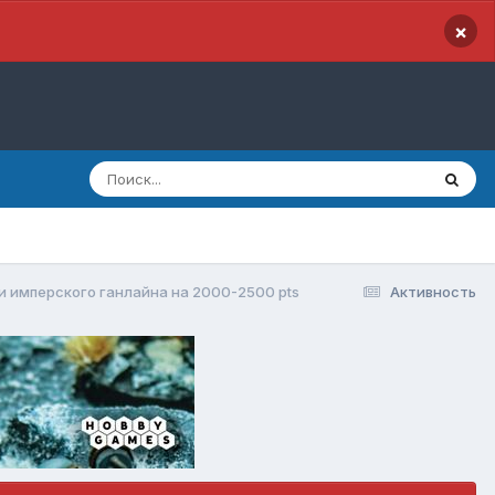
×
 имперского ганлайна на 2000-2500 pts
Активность