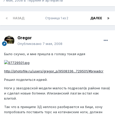
7 мая, 2008
в
Террейн и артефакты
НАЗАД
Страница 1 из 2
ДАЛЕЕ
Gregor
Опубликовано
7 мая, 2008
Было скучно, и мне пришла в голову токая идея
http://photofile.ru/users/gregor_p/9508336...729501/#breadcr
Решил поделиться идеей.
Ноги у звездовской модели малость подрезал(в районе паха)
и сделал новые ботинки. Илизианский лазган встал как
влитой.
Так что в принципе ЗД неплохо разбирается на бици, хочу
попробовать поставить торс на котачанские ноги, должен