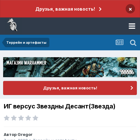
×
Друзья, важная новость!
Террейн и артефакты
Друзья, важная новость!
ИГ версус Звездны Десант(Звезда)
Автор
Gregor