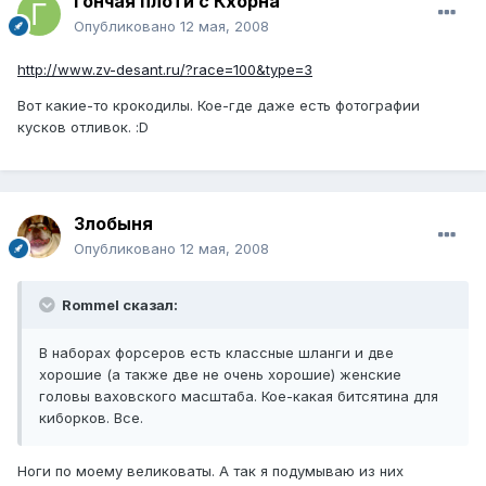
Гончая плоти с Кхорна
Опубликовано
12 мая, 2008
http://www.zv-desant.ru/?race=100&type=3
Вот какие-то крокодилы. Кое-где даже есть фотографии
кусков отливок. :D
Злобыня
Опубликовано
12 мая, 2008
Rommel сказал:
В наборах форсеров есть классные шланги и две
хорошие (а также две не очень хорошие) женские
головы ваховского масштаба. Кое-какая битсятина для
киборков. Все.
Ноги по моему великоваты. А так я подумываю из них