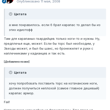
Опубликовано
11 мая, 2008
Цитата
а мне понравилось. если б брал карапас то делал бы из
этих идиотофф
Там для карапаных гвардейцев только ноги-то и нужны. Ну,
предплечья еще, может. Если бы торс был необходим, у
Звезды может, и был бы шанс, но бронежилет и руки с
наплечниками у кадианцев и так есть.
[Добавлено позже]
Цитата
хочу попробовать поставить торс на котачанские ноги,
должен получиться неплохой (самое главное дешевый)
карапас армор.
Fail!
Катачанские ноги вобще не бронированы. Там даже на