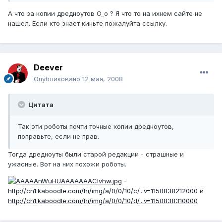
А что за копии дредноутов O_o ? Я что то на ихнем сайте не
нашел. Если кто знает киньте пожалуйта ссылку.
Deever
Опубликовано
12 мая, 2008
Цитата
Так эти роботы почти точные копии дредноутов,
поправьте, если не прав.
Тогда дредноуты были старой редакции - страшные и
ужасные. Вот на них похожи роботы.
-
http://cn1.kaboodle.com/hi/img/a/0/0/10/c/...v=1150838212000
и
http://cn1.kaboodle.com/hi/img/a/0/0/10/d/...v=1150838310000