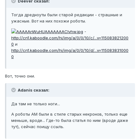
Deever сказал:
Тогда дредноуты были старой редакции - страшные и
ужасные. Вот на них похожи роботы.
-
http://cn1.kaboodle.com/hi/img/a/0/0/10/c/...v=115083821200
0
и
http://cn1.kaboodle.com/hi/img/a/0/0/10/d/...v=115083831000
0
Вот, точно они.
Adanis сказал:
Да там не только ноги...
А роботы АМ были в стиле старых некронов, только еще
меньше, вроде... Где-то была статья по ним (вроде даже
тут), сейчас поищу ссыль.