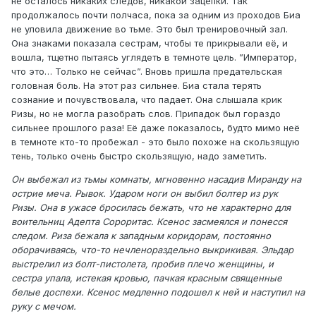
не осталось никаких следов, никакой зацепки. Так
продолжалось почти полчаса, пока за одним из проходов Биа
не уловила движение во тьме. Это был тренировочный зал.
Она знаками показала сестрам, чтобы те прикрывали её, и
вошла, тщетно пытаясь углядеть в темноте цель. ”Император,
что это… Только не сейчас”. Вновь пришла предательская
головная боль. На этот раз сильнее. Биа стала терять
сознание и почувствовала, что падает. Она слышала крик
Ризы, но не могла разобрать слов. Припадок был гораздо
сильнее прошлого раза! Её даже показалось, будто мимо неё
в темноте кто-то пробежал - это было похоже на скользящую
тень, только очень быстро скользящую, надо заметить.
Он выбежал из тьмы комнаты, мгновенно насадив Миранду на
острие меча. Рывок. Ударом ноги он выбил болтер из рук
Ризы. Она в ужасе бросилась бежать, что не характерно для
воительниц Адепта Сороритас. Ксенос засмеялся и понесся
следом. Риза бежала к западным коридорам, постоянно
оборачиваясь, что-то нечленораздельно выкрикивая. Эльдар
выстрелил из болт-пистолета, пробив плечо женщины, и
сестра упала, истекая кровью, пачкая красным священные
белые доспехи. Ксенос медленно подошел к ней и наступил на
руку с мечом.