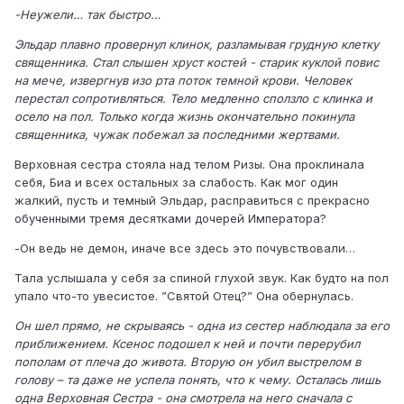
-Неужели… так быстро…
Эльдар плавно провернул клинок, разламывая грудную клетку
священника. Стал слышен хруст костей - старик куклой повис
на мече, извергнув изо рта поток темной крови. Человек
перестал сопротивляться. Тело медленно сползло с клинка и
осело на пол. Только когда жизнь окончательно покинула
священника, чужак побежал за последними жертвами.
Верховная сестра стояла над телом Ризы. Она проклинала
себя, Биа и всех остальных за слабость. Как мог один
жалкий, пусть и темный Эльдар, расправиться с прекрасно
обученными тремя десятками дочерей Императора?
-Он ведь не демон, иначе все здесь это почувствовали…
Тала услышала у себя за спиной глухой звук. Как будто на пол
упало что-то увесистое. ”Святой Отец?” Она обернулась.
Он шел прямо, не скрываясь - одна из сестер наблюдала за его
приближением. Ксенос подошел к ней и почти перерубил
пополам от плеча до живота. Вторую он убил выстрелом в
голову – та даже не успела понять, что к чему. Осталась лишь
одна Верховная Сестра - она смотрела на него сначала с