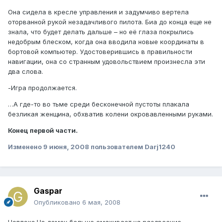
Она сидела в кресле управления и задумчиво вертела
оторванной рукой незадачливого пилота. Биа до конца еще не
знала, что будет делать дальше – но её глаза покрылись
недобрым блеском, когда она вводила новые координаты в
бортовой компьютер. Удостоверившись в правильности
навигации, она со странным удовольствием произнесла эти
два слова.
-Игра продолжается.
…А где-то во тьме среди бесконечной пустоты плакала
безликая женщина, обхватив колени окровавленными руками.
Конец первой части.
Изменено
9 июня, 2008
пользователем Darj1240
Gaspar
Опубликовано
6 мая, 2008
Неплохо.Но демон больше смахивает на раздвоение