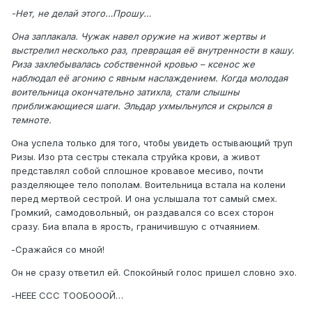
-Нет, не делай этого…Прошу…
Она заплакала. Чужак навел оружие на живот жертвы и
выстрелил несколько раз, превращая её внутренности в кашу.
Риза захлебывалась собственной кровью – ксенос же
наблюдал её агонию с явным наслаждением. Когда молодая
воительница окончательно затихла, стали слышны
приближающиеся шаги. Эльдар ухмыльнулся и скрылся в
темноте.
Она успела только для того, чтобы увидеть остывающий труп
Ризы. Изо рта сестры стекала струйка крови, а живот
представлял собой сплошное кровавое месиво, почти
разделяющее тело пополам. Воительница встала на колени
перед мертвой сестрой. И она услышала тот самый смех.
Громкий, самодовольный, он раздавался со всех сторон
сразу. Биа впала в ярость, граничившую с отчаянием.
-Сражайся со мной!
Он не сразу ответил ей. Спокойный голос пришел словно эхо.
-НЕЕЕ ССС ТООБОООЙ…