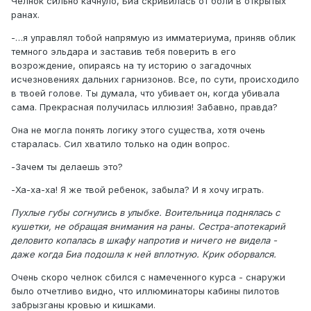
Челнок сильно качнуло, Биа скривилась от боли в открытых
ранах.
-…я управлял тобой напрямую из имматериума, приняв облик
темного эльдара и заставив тебя поверить в его
возрождение, опираясь на ту историю о загадочных
исчезновениях дальних гарнизонов. Все, по сути, происходило
в твоей голове. Ты думала, что убивает он, когда убивала
сама. Прекрасная получилась иллюзия! Забавно, правда?
Она не могла понять логику этого существа, хотя очень
старалась. Сил хватило только на один вопрос.
-Зачем ты делаешь это?
-Ха-ха-ха! Я же твой ребенок, забыла? И я хочу играть.
Пухлые губы согнулись в улыбке. Воительница поднялась с
кушетки, не обращая внимания на раны. Сестра-апотекарий
деловито копалась в шкафу напротив и ничего не видела -
даже когда Биа подошла к ней вплотную. Крик оборвался.
Очень скоро челнок сбился с намеченного курса - снаружи
было отчетливо видно, что иллюминаторы кабины пилотов
забрызганы кровью и кишками.