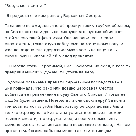
”Все, с меня хватит”.
-Я предоставлю вам рапорт, Верховная Сестра.
Тала явно не ожидала, что её прервут таким грубым образом,
но Биа не хотела и дальше выслушивать пустые обвинения
этой законченной фанатички. Она направилась в свои
апартаменты, гулко стуча каблуками по железному полу, и
уже не видела еле сдерживаемую ярость на лице Талы,
сквозь зубы шипевшей ей в след проклятия.
-Ты могла стать Серафимой, Биа. Посмотри на себя, в кого ты
превращаешься? Я думаю, ты утратила веру.
Подобные обвинения чреваты серьезными последствиями.
Биа понимала, что рано или поздно Верховная Сестра
добьется её привлечения к суду Святого Синода. И тогда её
судьба будет решена. Потеряла ли она свою веру? За почти
три десятка лет службы Императору её вера должна была
только окрепнуть, но Биа стала уставать от нескончаемой
войны и смерти, что окружали её, и первые сомнения в
смысле существования возникли несколько лет назад. На том
проклятом, богами забытом мире, где воительницам