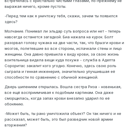
встретилась с кристально чистыми глазами, по-прежнему не
выражая ничего, кроме пустоты.
-Перед тем как я уничтожу тебя, скажи, зачем ты появился
здесь?
Молчание. Понимал ли эльдар суть вопроса или нет - теперь
навсегда останется загадкой. Биа нажала на курок. Болт
разорвал голову чужака на две части, так, что брызги крови и
мозгов, полетевшие во все стороны, испачкали стены и лицо
женщины. Она давно привыкла к виду крови, за свою жизнь
воительница видела вещи куда похуже - служба в Адепта
Сороритас закалит кого угодно. Конечно, здесь свою роль
сыграла и генная инженерия, значительно улучшившая её
способности по сравнению с обычной женщиной.
Дверь шипением открылась. Вошла сестра Риза - новенькая,
все ещё восприимчивая к подобным картинам. Она даже
сморщилась, когда запах крови внезапно ударил по её
обонянию.
-Может быть, ты рано уничтожила объект? Он так ничего и не
рассказал, может быть, это был разведчик новой армии
вторжения?