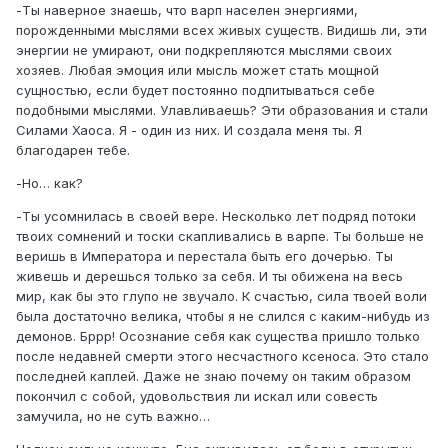
-Ты наверное знаешь, что варп населен энергиями,
порожденными мыслями всех живых существ. Видишь ли, эти
энергии не умирают, они подкрепляются мыслями своих
хозяев. Любая эмоция или мысль может стать мощной
сущностью, если будет постоянно подпитываться себе
подобными мыслями. Улавливаешь? Эти образования и стали
Силами Хаоса. Я - один из них. И создала меня ты. Я
благодарен тебе.
-Но… как?
-Ты усомнилась в своей вере. Несколько лет подряд потоки
твоих сомнений и тоски скапливались в варпе. Ты больше не
веришь в Императора и перестала быть его дочерью. Ты
живешь и дерешься только за себя. И ты обижена на весь
мир, как бы это глупо не звучало. К счастью, сила твоей воли
была достаточно велика, чтобы я не слился с каким-нибудь из
демонов. Бррр! Осознание себя как существа пришло только
после недавней смерти этого несчастного ксеноса. Это стало
последней каплей. Даже не знаю почему он таким образом
покончил с собой, удовольствия ли искал или совесть
замучила, но не суть важно…