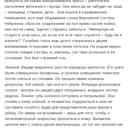
пришлось на корню выкорчевывать ересь – уничтожать
население мятежного города. Она никогда не забудет их лица
– женщины, старики, дети… Биа вошла в казарменное
помещение, все еще обдумывая слова Верховной Сестры.
Небрежно сбросив снаряжение на пол прямо возле койки,
она легла сама, тщетно стараясь забыться. ”Империум не
сгорит в огне весь, но если это все-таки случится – буду ли я
жалеть?” Голубые глаза еще долго отражались двумя
маленькими огоньками в пластинах потолка. Но рядом мирно
сопели спящие сестры, и, наконец, сон таки успокоил и её
сознание. Это был странный сон…
Темный Эльдар медленно шел по коридору крепости. Его шаги
были совершенно беззвучны, а тусклое освещение помогало
почти слиться со стенами. Он прошел мимо комнаты
допросов, той самой, где она его убила. Впереди доносились
голоса - вскоре он увидел двух патрульных, младших сестер
ордена. Тонкие губы ксеноса согнулись в полуулыбке. Они
стояли к нему спиной, и незаметно подкрасться к ним не
составило особого труда для представителя расы воров и
убийц. Он замер на мгновение – лишь для того, чтобы с
нечеловеческой скоростью броситься в атаку. Выхватив
цепной меч с пояса одной воительницы, он тут же пронзил им