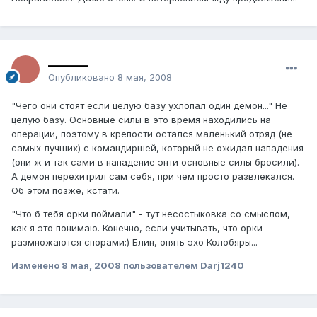
_______
Опубликовано
8 мая, 2008
"Чего они стоят если целую базу ухлопал один демон..." Не
целую базу. Основные силы в это время находились на
операции, поэтому в крепости остался маленький отряд (не
самых лучших) с командиршей, который не ожидал нападения
(они ж и так сами в нападение энти основные силы бросили).
А демон перехитрил сам себя, при чем просто развлекался.
Об этом позже, кстати.
"Что б тебя орки поймали" - тут несостыковка со смыслом,
как я это понимаю. Конечно, если учитывать, что орки
размножаются спорами:) Блин, опять эхо Колобяры...
Изменено
8 мая, 2008
пользователем Darj1240