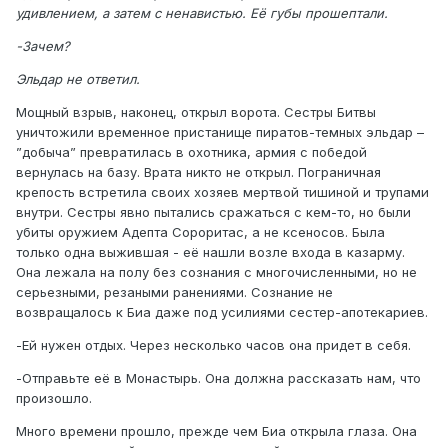
удивлением, а затем с ненавистью. Её губы прошептали.
-Зачем?
Эльдар не ответил.
Мощный взрыв, наконец, открыл ворота. Сестры Битвы
уничтожили временное пристанище пиратов-темных эльдар –
”добыча” превратилась в охотника, армия с победой
вернулась на базу. Врата никто не открыл. Пограничная
крепость встретила своих хозяев мертвой тишиной и трупами
внутри. Сестры явно пытались сражаться с кем-то, но были
убиты оружием Адепта Сороритас, а не ксеносов. Была
только одна выжившая - её нашли возле входа в казарму.
Она лежала на полу без сознания с многочисленными, но не
серьезными, резаными ранениями. Сознание не
возвращалось к Биа даже под усилиями сестер-апотекариев.
-Ей нужен отдых. Через несколько часов она придет в себя.
-Отправьте её в Монастырь. Она должна рассказать нам, что
произошло.
Много времени прошло, прежде чем Биа открыла глаза. Она