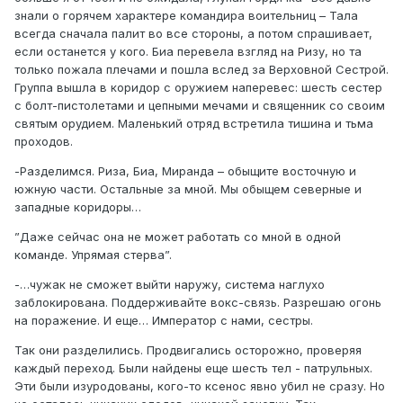
знали о горячем характере командира воительниц – Тала
всегда сначала палит во все стороны, а потом спрашивает,
если останется у кого. Биа перевела взгляд на Ризу, но та
только пожала плечами и пошла вслед за Верховной Сестрой.
Группа вышла в коридор с оружием наперевес: шесть сестер
с болт-пистолетами и цепными мечами и священник со своим
святым орудием. Маленький отряд встретила тишина и тьма
проходов.
-Разделимся. Риза, Биа, Миранда – обыщите восточную и
южную части. Остальные за мной. Мы обыщем северные и
западные коридоры…
”Даже сейчас она не может работать со мной в одной
команде. Упрямая стерва”.
-…чужак не сможет выйти наружу, система наглухо
заблокирована. Поддерживайте вокс-связь. Разрешаю огонь
на поражение. И еще… Император с нами, сестры.
Так они разделились. Продвигались осторожно, проверяя
каждый переход. Были найдены еще шесть тел - патрульных.
Эти были изуродованы, кого-то ксенос явно убил не сразу. Но