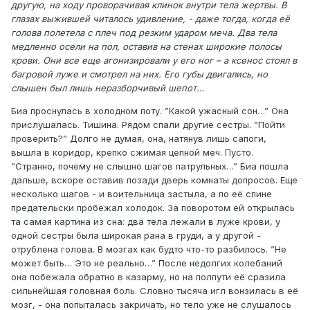
другую, на ходу проворачивая клинок внутри тела жертвы. В
глазах выжившей читалось удивление, - даже тогда, когда её
голова полетела с плеч под резким ударом меча. Два тела
медленно осели на пол, оставив на стенах широкие полосы
крови. Они все еще агонизировали у его ног – а ксенос стоял в
багровой луже и смотрел на них. Его губы двигались, но
слышен был лишь неразборчивый шепот…
Биа проснулась в холодном поту. ”Какой ужасный сон…” Она
прислушалась. Тишина. Рядом спали другие сестры. ”Пойти
проверить?” Долго не думая, она, натянув лишь сапоги,
вышла в коридор, крепко сжимая цепной меч. Пусто.
”Странно, почему не слышно шагов патрульных…” Биа пошла
дальше, вскоре оставив позади дверь комнаты допросов. Еще
несколько шагов - и воительница застыла, а по её спине
предательски пробежал холодок. За поворотом ей открылась
та самая картина из сна: два тела лежали в луже крови, у
одной сестры была широкая рана в груди, а у другой -
отрублена голова. В мозгах как будто что-то разбилось. ”Не
может быть… Это не реально…” После недолгих колебаний
она побежала обратно в казарму, но на полпути её сразила
сильнейшая головная боль. Словно тысяча игл вонзилась в её
мозг, - она попыталась закричать, но тело уже не слушалось