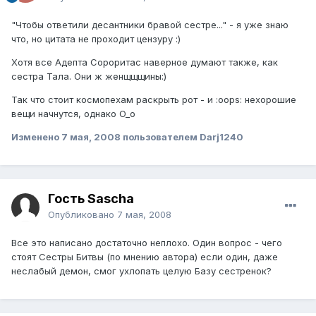
"Чтобы ответили десантники бравой сестрe..." - я уже знаю
что, но цитата не проходит цензуру :)
Хотя все Адепта Сороритас наверное думают также, как
сестра Тала. Они ж женщщщины:)
Так что стоит космопехам раскрыть рот - и :oops: нехорошие
вещи начнутся, однако O_o
Изменено
7 мая, 2008
пользователем Darj1240
Гость Sascha
Опубликовано
7 мая, 2008
Все это написано достаточно неплохо. Один вопрос - чего
стоят Сестры Битвы (по мнению автора) если один, даже
неслабый демон, смог ухлопать целую Базу сестренок?