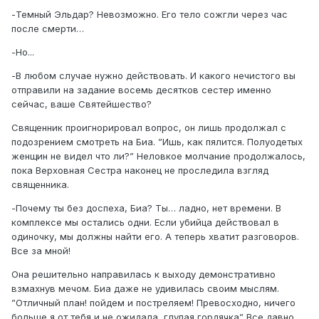
-Темный Эльдар? Невозможно. Его тело сожгли через час
после смерти…
-Но...
-В любом случае нужно действовать. И какого нечистого вы
отправили на задание восемь десятков сестер именно
сейчас, ваше Святейшество?
Священник проигнорировал вопрос, он лишь продолжал с
подозрением смотреть на Биа. ”Ишь, как пялится. Полуодетых
женщин не видел что ли?” Неловкое молчание продолжалось,
пока Верховная Сестра наконец не проследила взгляд
священника.
-Почему ты без доспеха, Биа? Ты… ладно, нет времени. В
комплексе мы остались одни. Если убийца действовал в
одиночку, мы должны найти его. А теперь хватит разговоров.
Все за мной!
Она решительно направилась к выходу демонстративно
взмахнув мечом. Биа даже не удивилась своим мыслям.
”Отличный план! пойдем и постреляем! Превосходно, ничего
больше я от тебя и не ожидала, глупая гордячка” Все давно