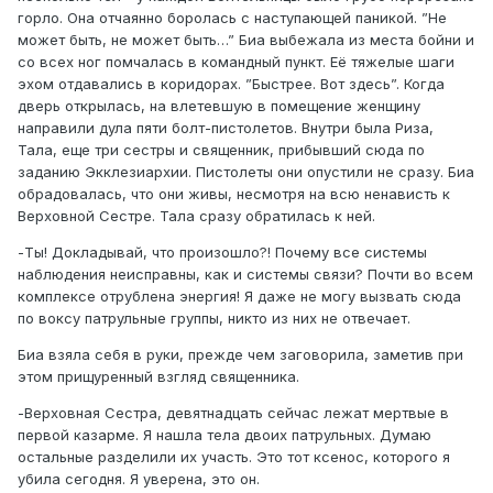
горло. Она отчаянно боролась с наступающей паникой. ”Не
может быть, не может быть…” Биа выбежала из места бойни и
со всех ног помчалась в командный пункт. Её тяжелые шаги
эхом отдавались в коридорах. ”Быстрее. Вот здесь”. Когда
дверь открылась, на влетевшую в помещение женщину
направили дула пяти болт-пистолетов. Внутри была Риза,
Тала, еще три сестры и священник, прибывший сюда по
заданию Экклезиархии. Пистолеты они опустили не сразу. Биа
обрадовалась, что они живы, несмотря на всю ненависть к
Верховной Сестре. Тала сразу обратилась к ней.
-Ты! Докладывай, что произошло?! Почему все системы
наблюдения неисправны, как и системы связи? Почти во всем
комплексе отрублена энергия! Я даже не могу вызвать сюда
по воксу патрульные группы, никто из них не отвечает.
Биа взяла себя в руки, прежде чем заговорила, заметив при
этом прищуренный взгляд священника.
-Верховная Сестра, девятнадцать сейчас лежат мертвые в
первой казарме. Я нашла тела двоих патрульных. Думаю
остальные разделили их участь. Это тот ксенос, которого я
убила сегодня. Я уверена, это он.