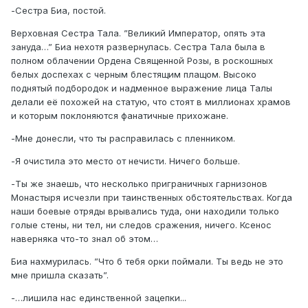
-Сестра Биа, постой.
Верховная Сестра Тала. ”Великий Император, опять эта
зануда…” Биа нехотя развернулась. Сестра Тала была в
полном облачении Ордена Священной Розы, в роскошных
белых доспехах с черным блестящим плащом. Высоко
поднятый подбородок и надменное выражение лица Талы
делали её похожей на статую, что стоят в миллионах храмов
и которым поклоняются фанатичные прихожане.
-Мне донесли, что ты расправилась с пленником.
-Я очистила это место от нечисти. Ничего больше.
-Ты же знаешь, что несколько приграничных гарнизонов
Монастыря исчезли при таинственных обстоятельствах. Когда
наши боевые отряды врывались туда, они находили только
голые стены, ни тел, ни следов сражения, ничего. Ксенос
наверняка что-то знал об этом…
Биа нахмурилась. ”Что б тебя орки поймали. Ты ведь не это
мне пришла сказать”.
-…лишила нас единственной зацепки...