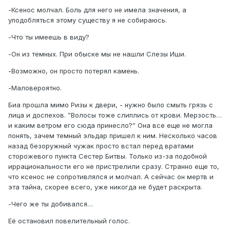
-Ксенос молчал. Боль для него не имела значения, а
уподобляться этому существу я не собираюсь.
-Что ты имеешь в виду?
-Он из темных. При обыске мы не нашли Слезы Иши.
-Возможно, он просто потерял камень.
-Маловероятно.
Биа прошла мимо Ризы к двери, - нужно было смыть грязь с
лица и доспехов. ”Волосы тоже слиплись от крови. Мерзость…
и каким ветром его сюда принесло?” Она все еще не могла
понять, зачем темный эльдар пришел к ним. Несколько часов
назад безоружный чужак просто встал перед вратами
сторожевого пункта Сестер Битвы. Только из-за подобной
иррациональности его не пристрелили сразу. Странно еще то,
что ксенос не сопротивлялся и молчал. А сейчас он мертв и
эта тайна, скорее всего, уже никогда не будет раскрыта.
-Чего же ты добивался…
Её остановил повелительный голос.