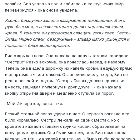
хозяйки. Биа упала на пол и забилась в конвульсиях. Мир
перевернулся - она снова увидела.
Ксенос бесшумно зашел в казарменное помещение. В его
руке был меч, с лезвия которого до сих пор капали капли
крови. В темноте он рассмотрел двадцать узких коек. Сестры
Битвы мирно спали, безоружные - эльдар мягко улыбнулся и
подошел к ближайшей кровати.
Биа открыла глаза. Она лежала на полу в темном коридоре.
”Сестры!” Резко вскочив, она понеслась назад, в казарму.
Теперь она видела дорожку из капель крови, ведущую прямо
в апартаменты воительниц. Остановившись у входа, Биа не
решалась зайти внутрь. ”Сестры Битвы должны сражаться
вместе, защищая Империум и друг друга!” - она нажала
кнопку открытия двери и медленно ступила за порог.
-Мой Император, проклятье…
Резкий стальной запах ударил в нос. С первого взгляда все
было нормально. Сестры лежали на своих местах, но с
кроватей каждой стекали струйки крови, образовывая на
полу целые лужицы. Они были мертвы, все. Биа осмотрела
несколько тел - у каждой воительницы было грубо перерезано