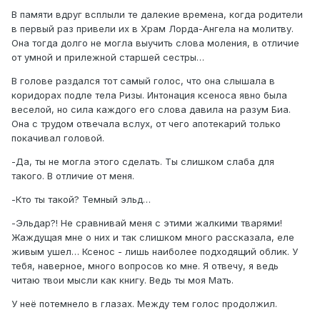
В памяти вдруг всплыли те далекие времена, когда родители
в первый раз привели их в Храм Лорда-Ангела на молитву.
Она тогда долго не могла выучить слова моления, в отличие
от умной и прилежной старшей сестры…
В голове раздался тот самый голос, что она слышала в
коридорах подле тела Ризы. Интонация ксеноса явно была
веселой, но сила каждого его слова давила на разум Биа.
Она с трудом отвечала вслух, от чего апотекарий только
покачивал головой.
-Да, ты не могла этого сделать. Ты слишком слаба для
такого. В отличие от меня.
-Кто ты такой? Темный эльд…
-Эльдар?! Не сравнивай меня с этими жалкими тварями!
Жаждущая мне о них и так слишком много рассказала, еле
живым ушел… Ксенос - лишь наиболее подходящий облик. У
тебя, наверное, много вопросов ко мне. Я отвечу, я ведь
читаю твои мысли как книгу. Ведь ты моя Мать.
У неё потемнело в глазах. Между тем голос продолжил.