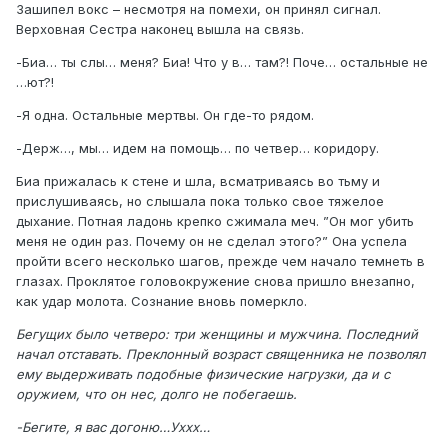
Зашипел вокс – несмотря на помехи, он принял сигнал.
Верховная Сестра наконец вышла на связь.
-Биа… ты слы… меня? Биа! Что у в… там?! Поче… остальные не
…ют?!
-Я одна. Остальные мертвы. Он где-то рядом.
-Держ…, мы… идем на помощь… по четвер… коридору.
Биа прижалась к стене и шла, всматриваясь во тьму и
прислушиваясь, но слышала пока только свое тяжелое
дыхание. Потная ладонь крепко сжимала меч. ”Он мог убить
меня не один раз. Почему он не сделал этого?” Она успела
пройти всего несколько шагов, прежде чем начало темнеть в
глазах. Проклятое головокружение снова пришло внезапно,
как удар молота. Сознание вновь померкло.
Бегущих было четверо: три женщины и мужчина. Последний
начал отставать. Преклонный возраст священника не позволял
ему выдерживать подобные физические нагрузки, да и с
оружием, что он нес, долго не побегаешь.
-Бегите, я вас догоню…Уххх…