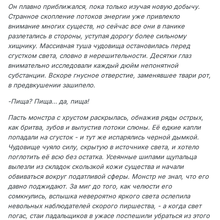
Он плавно приближался, пока только изучая новую добычу.
Странное скопление потоков энергии уже привлекло
внимание многих существ, но сейчас все они в панике
разлетались в стороны, уступая дорогу более сильному
хищнику. Массивная туша чудовища остановилась перед
сгустком света, словно в нерешительности. Десятки глаз
внимательно исследовали каждый дюйм непонятной
субстанции. Вскоре гнусное отверстие, заменявшее твари рот,
в предвкушении зашипело.
-Пища? Пища… да, пища!
Пасть монстра с хрустом раскрылась, обнажив ряды острых,
как бритва, зубов и выпустив потоки слюны. Её едкие капли
попадали на сгусток - и тут же испарялись черной дымкой.
Чудовище чуяло силу, скрытую в источнике света, и хотело
поглотить её всю без остатка. Усеянные шипами щупальца
вылезли из складок скользкой кожи существа и начали
обвиваться вокруг податливой сферы. Монстр не знал, что его
давно поджидают. За миг до того, как челюсти его
сомкнулись, вспышка невероятно яркого света ослепила
невольных наблюдателей скорого пиршества, - а когда свет
погас, стаи падальщиков в ужасе поспешили убраться из этого