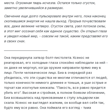
места. Огромная тварь исчезла. Остался только сгусток,
заметно увеличившийся в размерах.
Свечение еще долго пульсировало внутри него, пока наконец
скопившаяся энергия не нашла выход. Прорыв почувствовали
все, даже великие четверо. Сгусток света, узел потоков силы,
в этот миг осознал себя как единое существо. Он открыл глаза
и увидел новый мир, - совсем не такой, каким представлял его
в своих снах.
_____________________________
Она передернула затвор болт-пистолета. Ксенос не
реагировал, его холодные глаза спокойно наблюдали за ней -
он даже не моргнул, когда оружие направили прямо ему в
лицо. Почти человеческое лицо. Биа в очередной раз
убедилась, что эти существа не многим отличаются от людей,
только конечности немного длиннее и тоньше, а уши острые и
торчат как изогнутые кинжалы. ”Пакость, все равно придется
убить его”. Высокая и стройная, в полном боевом облачении,
Биа возвышалась над прикованным к стулу эльдаром как
скала. Ксенос не выглядел жалким, он вообще вел себя так,
будто ему все равно. Она поймала его взгляд - тьма