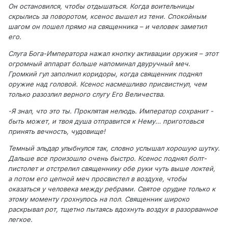
Он остановился, чтобы отдышаться. Когда воительницы
скрылись за поворотом, ксенос вышел из тени. Спокойным
шагом он пошел прямо на священника – и человек заметил
его.
Слуга Бога-Императора нажал кнопку активации оружия – этот
огромный аппарат больше напоминал двуручный меч.
Громкий гул заполнил коридоры, когда священник поднял
оружие над головой. Ксенос насмешливо присвистнул, чем
только разозлил верного слугу Его Величества.
-Я знал, что это ты. Проклятая нелюдь. Император сохранит -
быть может, и твоя душа отправится к Нему… приготовься
принять вечность, чудовище!
Темный эльдар улыбнулся так, словно услышал хорошую шутку.
Дальше все произошло очень быстро. Ксенос поднял болт-
пистолет и отстрелил священнику обе руки чуть выше локтей,
а потом его цепной меч просвистел в воздухе, чтобы
оказаться у человека между ребрами. Святое орудие только к
этому моменту грохнулось на пол. Священник широко
раскрывал рот, тщетно пытаясь вдохнуть воздух в разорванное
легкое.