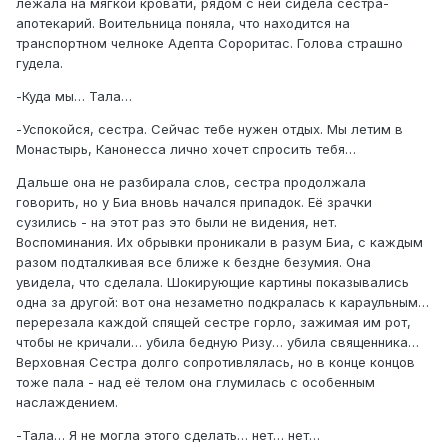
лежала на мягкой кровати, рядом с ней сидела сестра-
апотекарий. Воительница поняла, что находится на
транспортном челноке Адепта Сороритас. Голова страшно
гудела.
-Куда мы… Тала…
-Успокойся, сестра. Сейчас тебе нужен отдых. Мы летим в
Монастырь, Канонесса лично хочет спросить тебя…
Дальше она не разбирала слов, сестра продолжала
говорить, но у Биа вновь начался припадок. Её зрачки
сузились - на этот раз это были не видения, нет.
Воспоминания. Их обрывки проникали в разум Биа, с каждым
разом подталкивая все ближе к бездне безумия. Она
увидела, что сделала. Шокирующие картины показывались
одна за другой: вот она незаметно подкралась к караульным…
перерезала каждой спящей сестре горло, зажимая им рот,
чтобы не кричали… убила бедную Ризу… убила священника…
Верховная Сестра долго сопротивлялась, но в конце концов
тоже пала - над её телом она глумилась с особенным
наслаждением.
-Тала… Я не могла этого сделать… нет… нет…