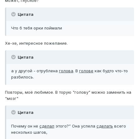
может, гнусное?
Цитата
Что б тебя орки поймали
Хе-хе, интересное пожелание.
Цитата
а у другой - отрублена
голова
. В
голове
как будто что-то
разбилось.
Повторы, моё любимое. В торую "голову" можно заменить на
"мозг"
Цитата
Почему он не
сделал
этого?” Она успела
сделать
всего
несколько шагов,