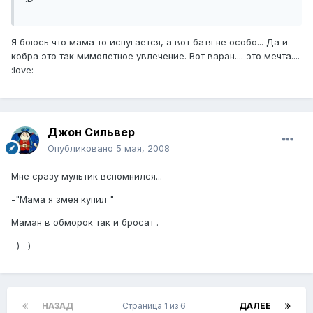
Я боюсь что мама то испугается, а вот батя не особо... Да и
кобра это так мимолетное увлечение. Вот варан.... это мечта....
:love:
Джон Сильвер
Опубликовано
5 мая, 2008
Мне сразу мультик вспомнился...
-"Мама я змея купил "
Маман в обморок так и бросат .
=) =)
НАЗАД
Страница 1 из 6
ДАЛЕЕ