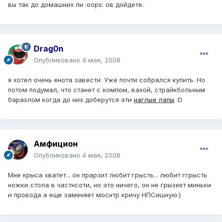
вы так до домашних пи :oops: ов дойдете.
Drag0n
Опубликовано
4 мая, 2008
я хотел очень енота завести. Уже почти собрался купить. Но
потом подумал, что станет с компом, вахой, страйкбольным
барахлом когда до них доберутся эти
наглые лапы
:D
Амфицион
Опубликовано
4 мая, 2008
Мне крыса хватет... он прарзит любит грысть... любит ггрысть
ножки стола в частнсоти, но это ничего, он не грызект миньки
и провода а еще заменяет моснтр кричу НПСишную:)