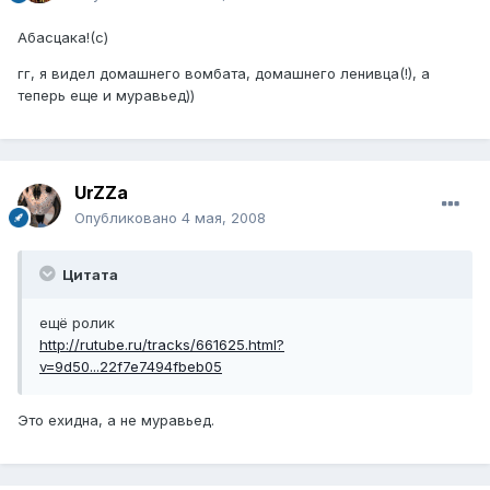
Абасцака!(с)
гг, я видел домашнего вомбата, домашнего ленивца(!), а
теперь еще и муравьед))
UrZZa
Опубликовано
4 мая, 2008
Цитата
ещё ролик
http://rutube.ru/tracks/661625.html?
v=9d50...22f7e7494fbeb05
Это ехидна, а не муравьед.