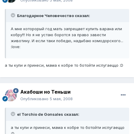
Благодарное Человечество сказал:
А мне которорый год мать запрещает купить варана или
кобру!!! Но я не устаю боротся за право завести
животину. И если таки победю, надыбаю комодорского...
:love:
а ты купи и принеси, мама к кобре то ботойти испугаеццо :D
Акабоши но Теньши
Опубликовано
5 мая, 2008
el Torchio de Gonsales сказал:
а ты купи и принеси, мама к кобре то ботойти испугаеццо
:D