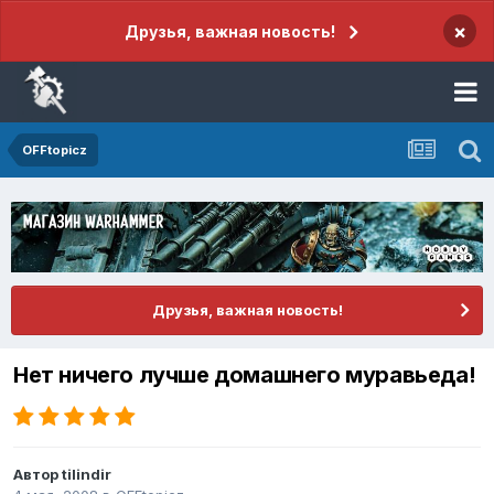
×
Друзья, важная новость!
OFFtopicz
Друзья, важная новость!
Нет ничего лучше домашнего муравьеда!
Автор
tilindir