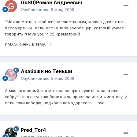
GoSU)Роман Андреевич
Опубликовано
5 мая, 2008
"Можно стать в этой жизни счастливым, можно даже стать
бессмертным, если есть у тебя звероящер, который умеет
говорить "I love you"" (с) Крематорий
ИМХО, очень в тему. =)
Акабоши но Теньши
Опубликовано
5 мая, 2008
А мне которорый год мать запрещает купить варана или
кобру!!! Но я не устаю боротся за право завести животину. И
если таки победю, надыбаю комодорского... :love:
Pred_Tor4
Опубликовано
5 мая, 2008