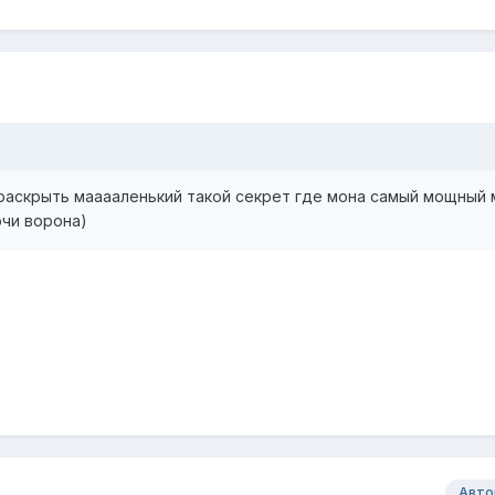
раскрыть мааааленький такой секрет где мона самый мощный 
очи ворона)
Авто