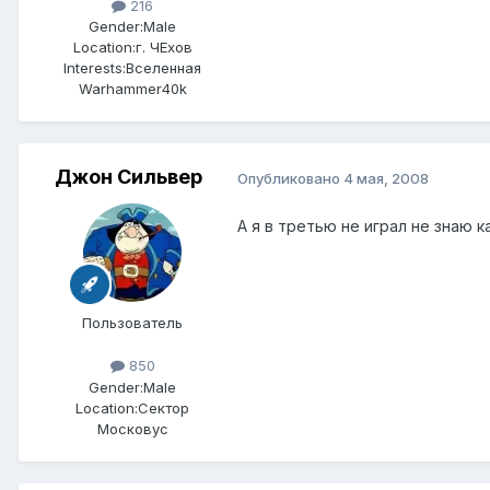
216
Gender:
Male
Location:
г. ЧЕхов
Interests:
Вселенная
Warhammer40k
Джон Сильвер
Опубликовано
4 мая, 2008
А я в третью не играл не знаю ка
Пользователь
850
Gender:
Male
Location:
Сектор
Московус