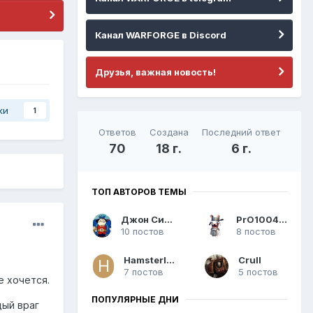
Канал WARFORGE в Discord
Друзья, важная новость!
ки
1
Ответов
Создана
Последний ответ
70
18 г.
6 г.
ТОП АВТОРОВ ТЕМЫ
Джон Сильвер
PrO1004eJI
10 постов
8 постов
Hamsterling
Crull
7 постов
5 постов
е хочется.
ПОПУЛЯРНЫЕ ДНИ
дый враг