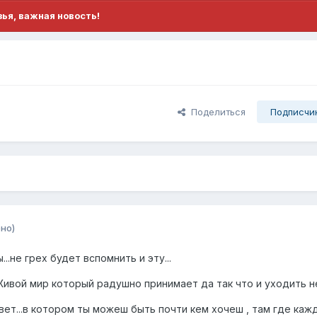
ья, важная новость!
Поделиться
Подписчи
но)
..не грех будет вспомнить и эту...
Живой мир который радушно принимает да так что и уходить н
ет...в котором ты можеш быть почти кем хочеш , там где каж