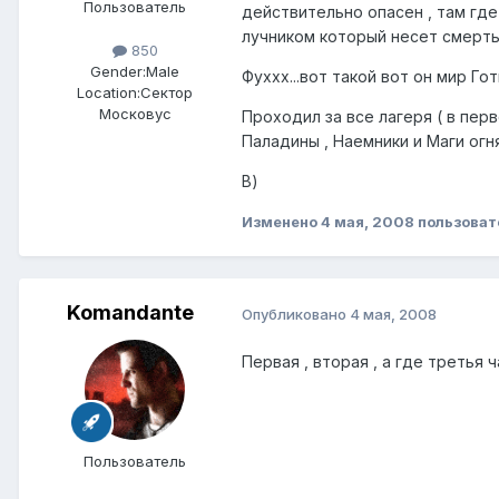
Пользователь
действительно опасен , там гд
лучником который несет смерть 
850
Gender:
Male
Фуххх...вот такой вот он мир Гот
Location:
Сектор
Московус
Проходил за все лагеря ( в пер
Паладины , Наемники и Маги огня
В)
Изменено
4 мая, 2008
пользоват
Komandante
Опубликовано
4 мая, 2008
Первая , вторая , а где третья 
Пользователь