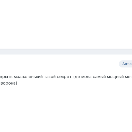
Авто
скрыть мааааленький такой секрет где мона самый мощный ме
 ворона)