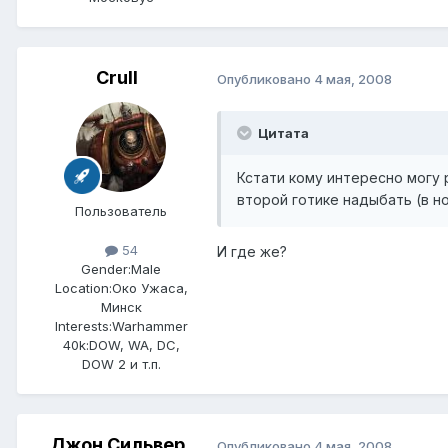
Crull
Опубликовано
4 мая, 2008
Цитата
Кстати кому интересно могу 
второй готике надыбать (в н
Пользователь
54
И где же?
Gender:
Male
Location:
Око Ужаса,
Минск
Interests:
Warhammer
40k:DOW, WA, DC,
DOW 2 и т.п.
Джон Сильвер
Опубликовано
4 мая, 2008