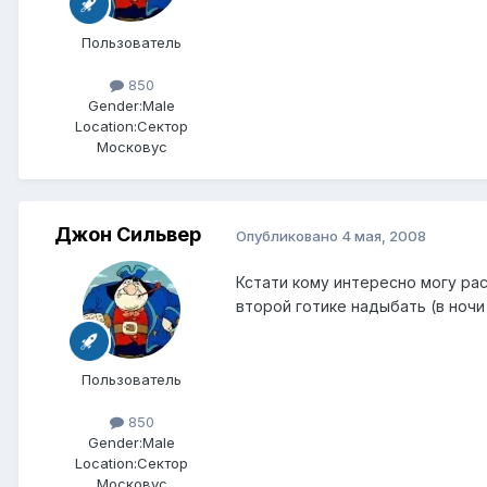
Пользователь
850
Gender:
Male
Location:
Сектор
Московус
Джон Сильвер
Опубликовано
4 мая, 2008
Кстати кому интересно могу ра
второй готике надыбать (в ночи
Пользователь
850
Gender:
Male
Location:
Сектор
Московус