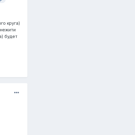
го круга)
 нежити
а) будет