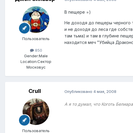
В пещере =)
Не доходя до пещеры черного тр
и не доходя до леса где собст
там тьма) и там в глубине пеще
Пользователь
находится меч "Убийца Драконо
850
Gender:
Male
Location:
Сектор
Московус
Crull
Опубликовано
4 мая, 2008
А я то думал, что Коготь Белиар
Пользователь