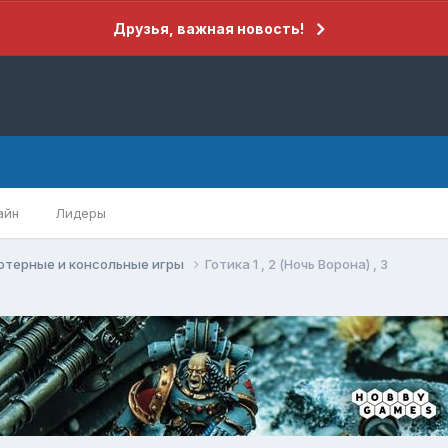
Друзья, важная новость!
айн
Лидеры
ютерные и консольные игры
Готика 1 , 2 (Ночь Ворона) , 3