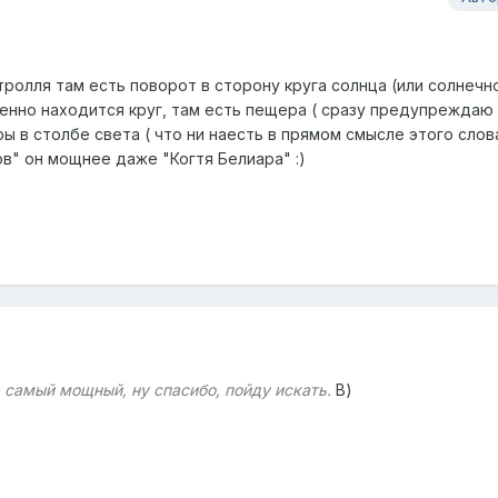
олля там есть поворот в сторону круга солнца (или солнечно
венно находится круг, там есть пещера ( сразу предупреждаю
ры в столбе света ( что ни наесть в прямом смысле этого слов
в" он мощнее даже "Когтя Белиара" :)
а самый мощный, ну спасибо, пойду искать.
В)