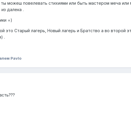
е ты можеш повелевать стихиями или быть мастером меча или
из далека .
ики =)
вой это Старый лагерь, Новый лагерь и Братство а во второй э
) .
елем Pavlo
часть???