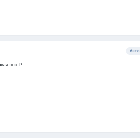
Авто
кая она :P