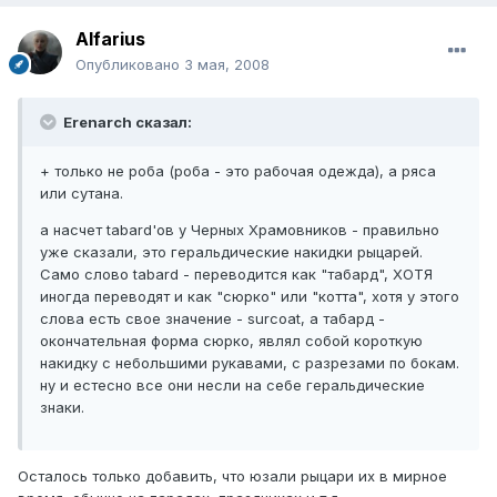
Alfаrius
Опубликовано
3 мая, 2008
Erenarch сказал:
+ только не роба (роба - это рабочая одежда), а ряса
или сутана.
а насчет tabard'ов у Черных Храмовников - правильно
уже сказали, это геральдические накидки рыцарей.
Само слово tabard - переводится как "табард", ХОТЯ
иногда переводят и как "сюрко" или "котта", хотя у этого
слова есть свое значение - surcoat, а табард -
окончательная форма сюрко, являл собой короткую
накидку с небольшими рукавами, с разрезами по бокам.
ну и естесно все они несли на себе геральдические
знаки.
Осталось только добавить, что юзали рыцари их в мирное