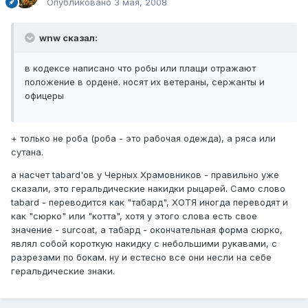
Опубликовано
3 мая, 2008
wnw сказал:
в кодексе написано что робы или плащи отражают
положение в ордене. носят их ветераны, сержанты и
офицеры
+ только не роба (роба - это рабочая одежда), а ряса или
сутана.
а насчет tabard'ов у Черных Храмовников - правильно уже
сказали, это геральдические накидки рыцарей. Само слово
tabard - переводится как "табард", ХОТЯ иногда переводят и
как "сюрко" или "котта", хотя у этого слова есть свое
значение - surcoat, а табард - окончательная форма сюрко,
являл собой короткую накидку с небольшими рукавами, с
разрезами по бокам. ну и естесно все они несли на себе
геральдические знаки.