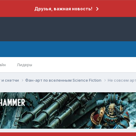
Друзья, важная новость!
айн
Лидеры
 и скетчи
Фан-арт по вселенным Science Fiction
Не совсем ар