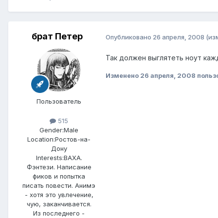
брат Петер
Опубликовано
26 апреля, 2008
(из
Так должен выглятеть ноут кажд
Изменено
26 апреля, 2008
польз
Пользователь
515
Gender:
Male
Location:
Ростов-на-
Дону
Interests:
ВАХА.
Фэнтези. Написание
фиков и попытка
писать повести. Анимэ
- хотя это увлечение,
чую, заканчивается.
Из последнего -