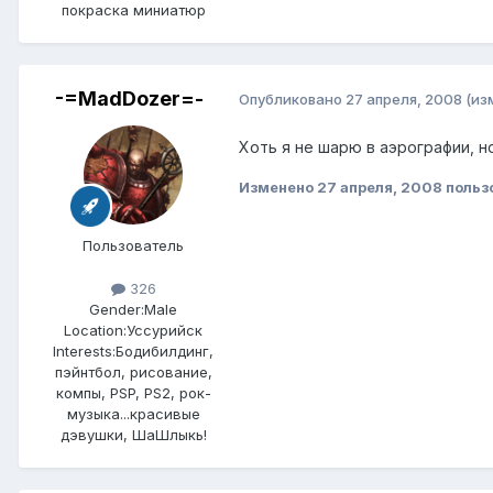
покраска миниатюр
-=MadDozer=-
Опубликовано
27 апреля, 2008
(из
Хоть я не шарю в аэрографии, но
Изменено
27 апреля, 2008
польз
Пользователь
326
Gender:
Male
Location:
Уссурийск
Interests:
Бодибилдинг,
пэйнтбол, рисование,
компы, PSP, PS2, рок-
музыка...красивые
дэвушки, ШаШлыкь!