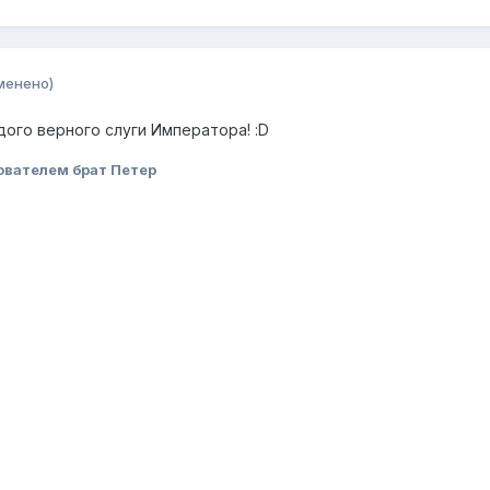
менено)
ого верного слуги Императора! :D
ователем брат Петер