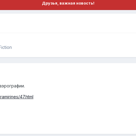
Друзья, важная новость!
iction
аэрографии.
tramirines/47.html