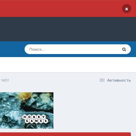
×
т НО!
Активность