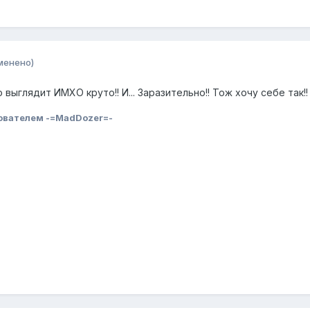
менено)
 выглядит ИМХО круто!! И... Заразительно!! Тож хочу себе так!!
ователем -=MadDozer=-