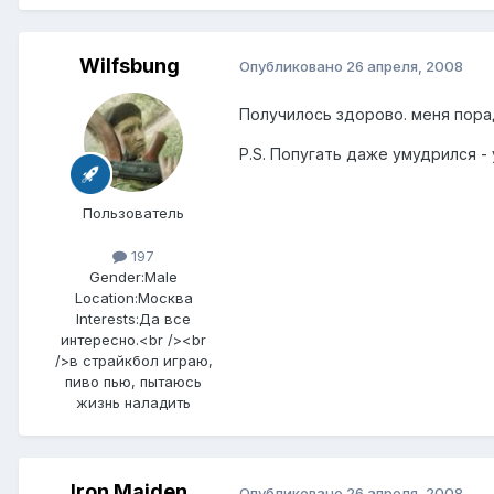
Wilfsbung
Опубликовано
26 апреля, 2008
Получилось здорово. меня пора
P.S. Попугать даже умудрился -
Пользователь
197
Gender:
Male
Location:
Москва
Interests:
Да все
интересно.<br /><br
/>в страйкбол играю,
пиво пью, пытаюсь
жизнь наладить
Iron Maiden
Опубликовано
26 апреля, 2008