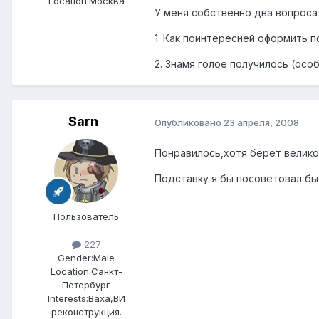
Location:
Москва
У меня собственно два вопроса 
1. Как поинтересней оформить 
2. Знамя голое получилось (осо
Sarn
Опубликовано
23 апреля, 2008
Понравилось,хотя берет велико
Подставку я бы посоветовал бы
Пользователь
227
Gender:
Male
Location:
Санкт-
Петербург
Interests:
Ваха,ВИ
реконструкция.