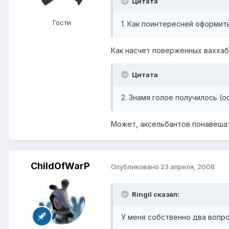
Цитата
Гости
1. Как поинтересней оформит
Как насчет поверженных ваххаб
Цитата
2. Знамя голое получилось (о
Может, аксельбантов понавеша
ChildOfWarP
Опубликовано
23 апреля, 2008
Ringil сказал:
У меня собственно два вопро