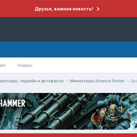
Друзья, важная новость!
айн
Лидеры
ниатюры, террейн и артефакты
Миниатюры Science Fiction
Бр