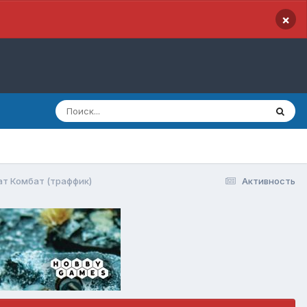
×
ат Комбат (траффик)
Активность