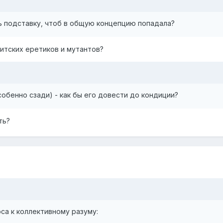
ь подставку, чтоб в общую концепцию попадала?
итских еретиков и мутантов?
собенно сзади) - как бы его довести до кондиции?
ть?
са к коллективному разуму: