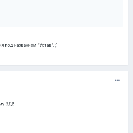
я под названием "Устав". ;)
ему ВДВ