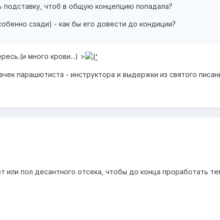
ь подставку, чтоб в общую концепцию попадала?
собенно сзади) - как бы его довести до кондиции?
есь.(и много крови...) >
начек парашютиста - инструктора и выдержки из святого писани
т или пол десантного отсека, чтобы до конца проработать т