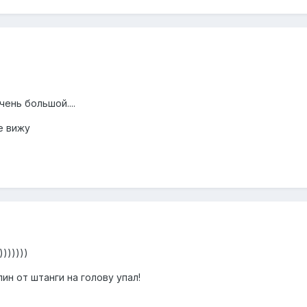
ень большой....
е вижу
))))))
ин от штанги на голову упал!