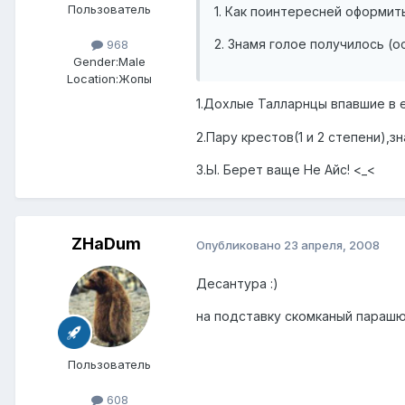
Пользователь
1. Как поинтересней оформит
2. Знамя голое получилось (о
968
Gender:
Male
Location:
Жопы
1.Дохлые Талларнцы впавшие в ер
2.Пару крестов(1 и 2 степени),з
З.Ы. Берет ваще Не Айс! <_<
ZHaDum
Опубликовано
23 апреля, 2008
Десантура :)
на подставку скомканый парашю
Пользователь
608