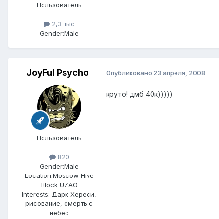
Пользователь
2,3 тыс
Gender:
Male
JoyFul Psycho
Опубликовано
23 апреля, 2008
круто! дмб 40к)))))
Пользователь
820
Gender:
Male
Location:
Moscow Hive
Block UZAO
Interests:
Дарк Хереси,
рисование, смерть с
небес