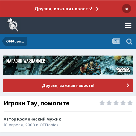
×
Друзья, важная новость!
OFFtopicz
Друзья, важная новость!
Игроки Тау, помогите
Автор
Космический мужик
18 апреля, 2008
в
OFFtopicz