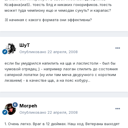
Ксафана(иа5).. тоесть 9лд и никаких гонорификов..тоесть
может туда чемпиону ещо и чемодан сунуть? и карапас?
3) начиная с какого формата они эффективны?
ШуТ
Опубликовано
22 апреля, 2008
если бы умудрился напилить на ццв и ласпистоли - был бы
чумовой отрядец ;) - например лазган спилить до состояния
саперной лопатки (ну или там меча двуручного с коротким
лезвием) - в качестве ццв, а на пояс кобуру...
Morpeh
Опубликовано
22 апреля, 2008
1. Очень легко. Враг в 12 дюймах. Наш ход. Ветераны выходят