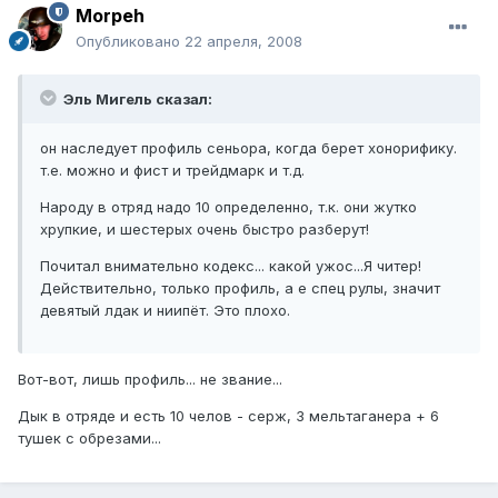
Morpeh
Опубликовано
22 апреля, 2008
Эль Мигель сказал:
он наследует профиль сеньора, когда берет хонорифику.
т.е. можно и фист и трейдмарк и т.д.
Народу в отряд надо 10 определенно, т.к. они жутко
хрупкие, и шестерых очень быстро разберут!
Почитал внимательно кодекс... какой ужос...Я читер!
Действительно, только профиль, а е спец рулы, значит
девятый лдак и ниипёт. Это плохо.
Вот-вот, лишь профиль... не звание...
Дык в отряде и есть 10 челов - серж, 3 мельтаганера + 6
тушек с обрезами...