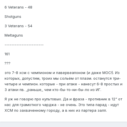
6 Veterans - 48
Shotguns
3 Veterans - 54
Meltaguns
-----------------------
161
???
это 7-8 хсм с чемпионом и павервеапоном (и даже МОС!). Из
которых, допустим, троих мы сольём от плазм. останутся три-
четыре и чемпион. которые - при атаке - нанесут 6-8 простых и
3 атаки пв. _раньше_ чем кто-бы-то-ни-бы-ло из ИГ.
Я уж не говорю про культовых. Да и фраза - противник в 12" от
нас для грамотного чарджа - не очень. Это типа парад - идут
ХСМ по захваченному городу, а в них из партера залп.