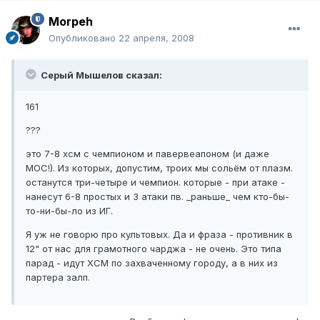
Morpeh
Опубликовано
22 апреля, 2008
Серый Мышелов сказал:
161
???
это 7-8 хсм с чемпионом и павервеапоном (и даже
МОС!). Из которых, допустим, троих мы сольём от плазм.
останутся три-четыре и чемпион. которые - при атаке -
нанесут 6-8 простых и 3 атаки пв. _раньше_ чем кто-бы-
то-ни-бы-ло из ИГ.
Я уж не говорю про культовых. Да и фраза - противник в
12" от нас для грамотного чарджа - не очень. Это типа
парад - идут ХСМ по захваченному городу, а в них из
партера залп.