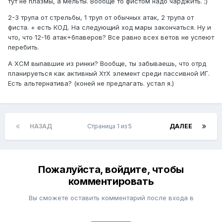
тут не плазмы, а мельты. Вообще то фистом надо чарджить. ;)
2-3 трупа от стрельбы, 1 труп от обычных атак, 2 трупа от
фиста. + есть КОД. На следующий ход мары закончаться. Ну и
что, что 12-16 атак+6паверов? Все равно всех ветов не успеют
перебить.
А ХСМ выпавшие из ринки? Вообще, ты забываешь, что отрд
планируеться как активный ХтХ элемент среди пассивной ИГ.
Есть альтернатива? (коней не предлагать. устал я.)
НАЗАД
Страница 1 из 5
ДАЛЕЕ
Пожалуйста, войдите, чтобы
комментировать
Вы сможете оставить комментарий после входа в