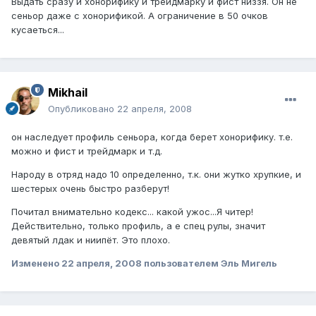
Выдать сразу и хонорифику и трейдмарку и фист низзя. Он не
сеньор даже с хонорификой. А ограничение в 50 очков
кусаеться...
Mikhail
Опубликовано
22 апреля, 2008
он наследует профиль сеньора, когда берет хонорифику. т.е.
можно и фист и трейдмарк и т.д.
Народу в отряд надо 10 определенно, т.к. они жутко хрупкие, и
шестерых очень быстро разберут!
Почитал внимательно кодекс... какой ужос...Я читер!
Действительно, только профиль, а е спец рулы, значит
девятый лдак и ниипёт. Это плохо.
Изменено
22 апреля, 2008
пользователем Эль Мигель