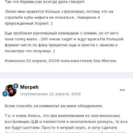
Так что Кормак,как всегда дело говорит.
Лично мне нравятся больше стрелковых, потому что на
стрельбе кубы нифига не ложаться... Наверное я
прирожденный Хорнит. :)
Еще пробовал рукопашный командник с комми, но от него
пока толку мало... 200 очков сидят и ждут врага.На большой
формат чисто по фану прицеплю еще и приста с эвиком и
посмотрю что получицо. :)
Изменено
22 апреля, 2008
пользователем Эль Мигель
Morpeh
Опубликовано
22 апреля, 2008
Всем спасибо за комменты! вы меня обнадежили.
Т.к. я очень боюсь, что при выпиливании из лазганоносных
востроянцев ЦЦВ и лазпистоля я окончательно рехнусь, то все
же будут шотганы. Просто я хитрый скунс, и хочу сделать