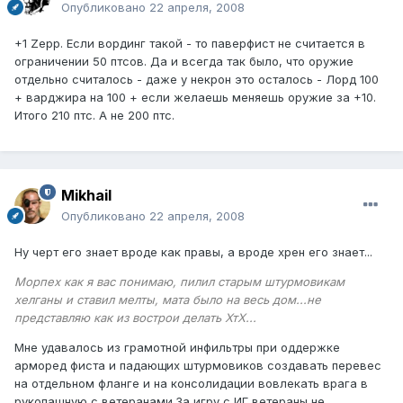
Опубликовано
22 апреля, 2008
+1 Zepp. Если вординг такой - то паверфист не считается в
ограничении 50 птсов. Да и всегда так было, что оружие
отдельно считалось - даже у некрон это осталось - Лорд 100
+ варджира на 100 + если желаешь меняешь оружие за +10.
Итого 210 птс. А не 200 птс.
Mikhail
Опубликовано
22 апреля, 2008
Ну черт его знает вроде как правы, а вроде хрен его знает...
Морпех как я вас понимаю, пилил старым штурмовикам
хелганы и ставил мелты, мата было на весь дом...не
представляю как из вострои делать ХтХ...
Мне удавалось из грамотной инфильтры при оддержке
арморед фиста и падающих штурмовиков создавать перевес
на отдельном фланге и на консолидации вовлекать врага в
рукопашную с ветеранами.За игру с ИГ ветераны не