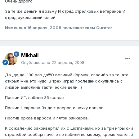
Очень дорого.
За те же деньги я возьму И отряд стрелковых ветеранов И
отряд рукопашный коней.
Изменено
16 апреля, 2008
пользователем Curator
Mikhail
Опубликовано
22 апреля, 2008
Да ,да,да, 100 раз да!!!О великий Кормак, спасибо за то, что
открыл мне это чудо! В трех играх последних окупились с
лихвой выполнив тактические цели. :)
Против ИГ, набили 35 солдат
Против Некронов 3х дестроеров и пачку воинов
Против орков варбоса и пяток бяйкеров.
К сожалению законвертил их с шотганами, но за три игры они
стрельбой вообще ничего не набили по моему, кроме мельт. :(