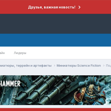
Друзья, важная новость!
айн
Лидеры
ниатюры, террейн и артефакты
Миниатюры Science Fiction
По