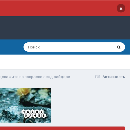
×
дскажите по покраске ленд райдера
Активность