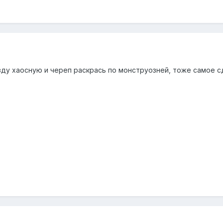
ду хаосную и череп раскрась по монструозней, тоже самое сд