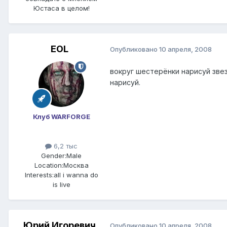
Юстаса в целом!
EOL
Опубликовано
10 апреля, 2008
вокруг шестерёнки нарисуй звез
нарисуй.
Клуб WARFORGE
6,2 тыс
Gender:
Male
Location:
Москва
Interests:
all i wanna do
is live
Юрий Игоревич
Опубликовано
10 апреля, 2008