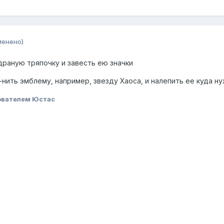
менено)
драную тряпочку и завесть ею значки
нить эмблему, например, звезду Хаоса, и налепить ее куда н
ователем Юстас