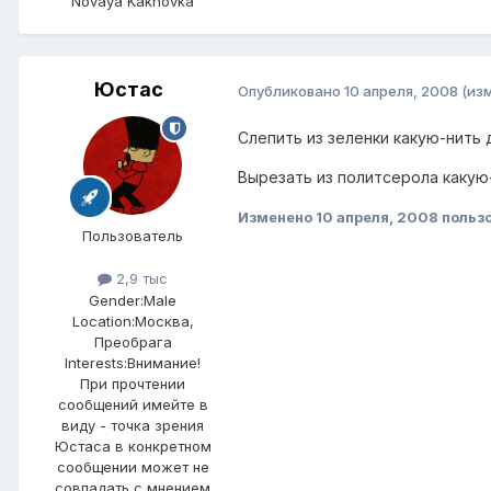
Novaya Kakhovka
Юстаc
Опубликовано
10 апреля, 2008
(из
Слепить из зеленки какую-нить 
Вырезать из политсерола какую-
Изменено
10 апреля, 2008
польз
Пользователь
2,9 тыс
Gender:
Male
Location:
Москва,
Преобрага
Interests:
Внимание!
При прочтении
сообщений имейте в
виду - точка зрения
Юстаса в конкретном
сообщении может не
совпадать с мнением