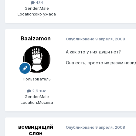
434
Gender:
Male
Location:
око ужаса
Baalzamon
Опубликовано
9 апреля, 2008
А как это у них души нет?
Она есть, просто их разум неви
Пользователь
2,9 тыс
Gender:
Male
Location:
Москва
всевидящий
Опубликовано
9 апреля, 2008
слон