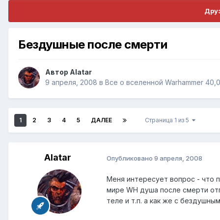
Друз
Бездушные после смерти
Автор
Alatar
9 апреля, 2008
в
Все о вселенной Warhammer 40,
1
2
3
4
5
ДАЛЕЕ
Страница 1 из 5
Alatar
Опубликовано
9 апреля, 2008
Меня интересует вопрос - что 
мире WH душа после смерти отп
теле и т.п. а как же с бездушны