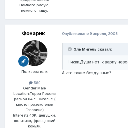
Немного рисую,
немного пишу.
Фонарик
Опубликовано
9 апреля, 2008
Эль Мигель сказал:
Никак.Души нет, к варпу нев
Пользователь
А кто такие бездушные?
580
Gender:
Male
Location:
Терра Россия
регион 64 г. Энгельс (
место приземления
Гагарина)
Interests:
40K, девушки,
политика, францзский
коньяк.