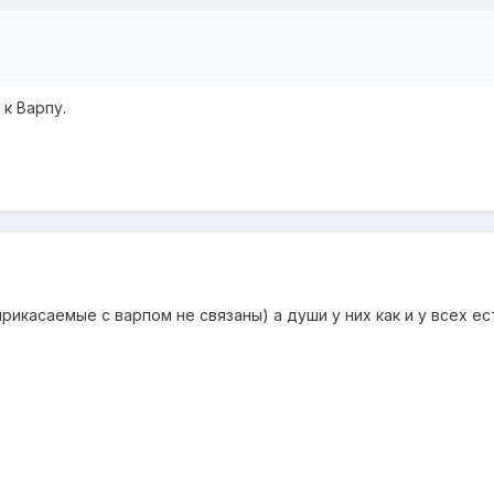
к Варпу.
рикасаемые с варпом не связаны) а души у них как и у всех ес