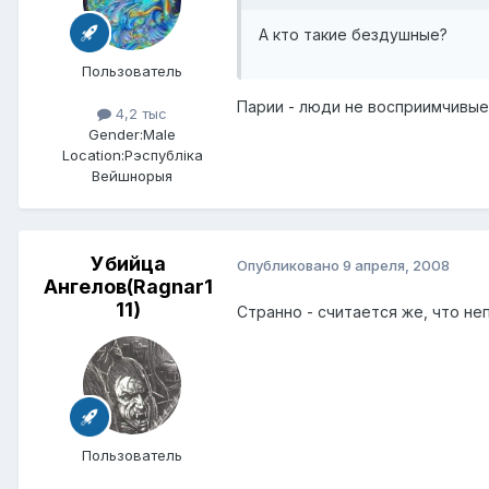
А кто такие бездушные?
Пользователь
Парии - люди не восприимчивые 
4,2 тыс
Gender:
Male
Location:
Рэспублiка
Вейшнорыя
Убийца
Опубликовано
9 апреля, 2008
Ангелов(Ragnar1
11)
Странно - считается же, что неп
Пользователь