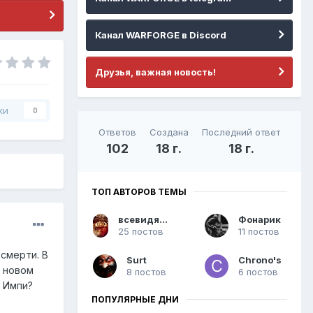
Канал WARFORGE в Discord
Друзья, важная новость!
ки
0
Ответов
Создана
Последний ответ
102
18 г.
18 г.
ТОП АВТОРОВ ТЕМЫ
всевидящий слон
Фонарик
25 постов
11 постов
смерти. В
Surt
Chrono's
в новом
8 постов
6 постов
и Импи?
ПОПУЛЯРНЫЕ ДНИ