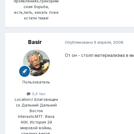
проявлениях,грекорим
ская борьба,
есть,пить, кекать тоже
кстати тема!
Basir
Опубликовано
9 апреля, 2008
От он - столп материализма в м
Пользователь
3,4 тыс
Location:
г.Благовещен
ск Дальний Дальний
Восток
Interests:
МТГ. Ваха
40К. История 2й
мировой войны,
средних веков.