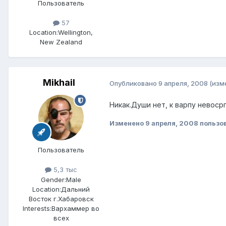
Пользователь
57
Location:
Wellington,
New Zealand
Mikhail
Опубликовано
9 апреля, 2008
(изм
Никак.Души нет, к варпу невоср
Изменено
9 апреля, 2008
пользо
Пользователь
5,3 тыс
Gender:
Male
Location:
Дальний
Восток г.Хабаровск
Interests:
Вархаммер во
всех