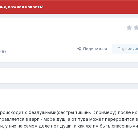
ья, важная новость!
Поделиться
Подписчи
000
происходит с бездушными(сестры тишины к примеру) после их 
равляется в варп - море душ, а от туда может переродится 
ми, у них на самом деле нет души, и как же им быть спасенным