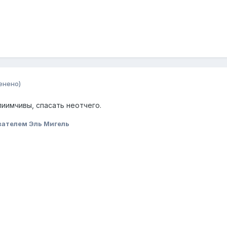
енено)
пиимчивы, спасать неотчего.
вателем Эль Мигель