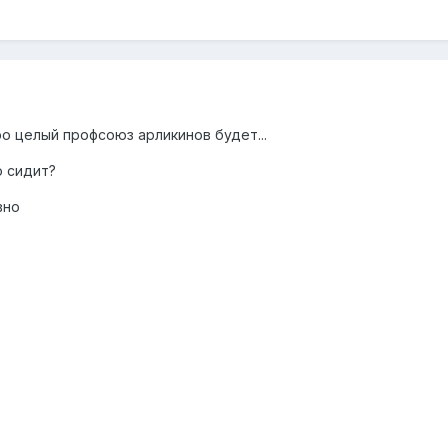
о целый профсоюз арликинов будет...
о сидит?
вно