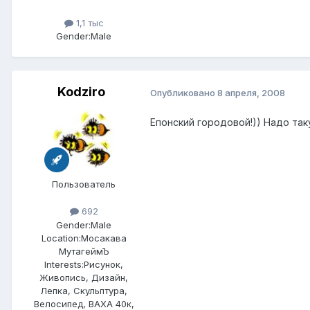
1,1 тыс
Gender:
Male
Kodziro
Опубликовано
8 апреля, 2008
Епонский городовой!)) Надо та
Пользователь
692
Gender:
Male
Location:
Мосакава
МутагеймЪ
Interests:
Рисунок,
Живопись, Дизайн,
Лепка, Скульптура,
Велосипед, ВАХА 40к,