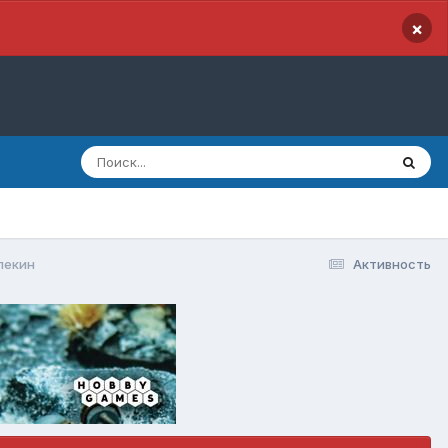
×
лекин
Активность