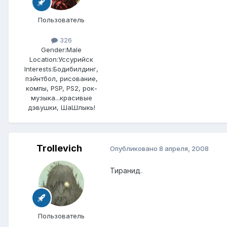
Пользователь
326
Gender:
Male
Location:
Уссурийск
Interests:
Бодибилдинг,
пэйнтбол, рисование,
компы, PSP, PS2, рок-
музыка...красивые
дэвушки, ШаШлыкь!
Trollevich
Опубликовано
8 апреля, 2008
Тиранид.
Пользователь