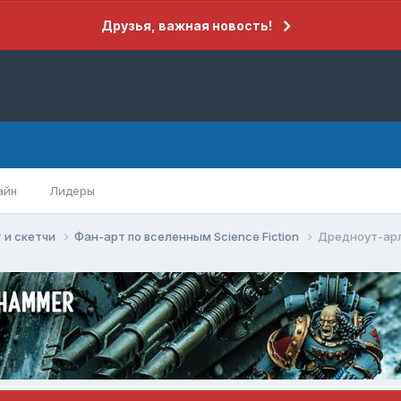
Друзья, важная новость!
айн
Лидеры
 и скетчи
Фан-арт по вселенным Science Fiction
Дредноут-ар