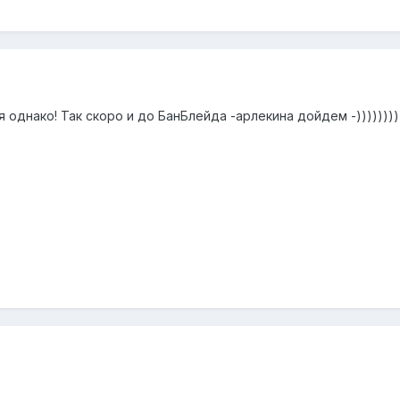
я однако! Так скоро и до БанБлейда -арлекина дойдем -))))))))