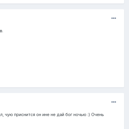
в.
л, чую приснится он ине не дай бог ночью :) Очень