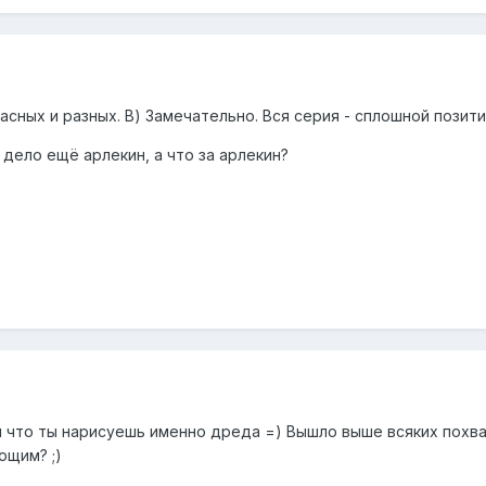
асных и разных. В) Замечательно. Вся серия - сплошной позити
 дело ещё арлекин, а что за арлекин?
мал что ты нарисуешь именно дреда =) Вышло выше всяких похва
ющим? ;)