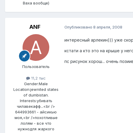
Ваха вообще)
ANF
Опубликовано
8 апреля, 2008
интересный арлекин))) уже скор
кстати а кто это на крыше у нег
пс рисунок хорош... очень позии
Пользователь
11,2 тыс
Gender:
Male
Location:
jewnited states
of dumbistan.
Interests:
убивать
чилавекафф...<br />
644993661 - айсикью
моя,<br />похотливые
лолям - все что
нужнодля жаркого