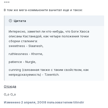
===
В том же мега-коммьюнити вычитал еще и такое:
Цитата
Интересно, заметил ли кто-нибудь, что Боги Хаоса
описаны Кастанедой, как четыре положения точки
сборки сталкинга:
sweetness - Slaanesh,
ruthlessness - Khorne,
patience - Nurgle,
cunning (связанная также с таким свойством, как
непредсказуемость) - Tzeentch.
Отсюда
O_o O_o
Изменено
2 апреля, 2008
пользователем tilindir