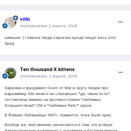
vitki
Опубликовано
2 апреля, 2008
шмешно :) главное люди серьезно вроде пишут весь этот
бред
Ten thousand X kittens
Опубликовано
2 апреля, 2008
Харизма и фундамент Down of War в кругу людей про
вархаммер 40к ничего не слыхавших *да, такие есть*
поставлены именно на противостоянии *любимых
большинством* СМ и *любимых Relic* орков.
В Файнал Либерейшн 1997г, помнится, тоже были орки.
Вообще же, моё мнение заключается в том, что всякую
фантастическую вселенную с огромным и богатым миром