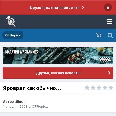
×
Друзья, важная новость!
OFFtopicz
Друзья, важная новость!
Яроврат как обычно....
Автор
tilindir
1 апреля, 2008
в
OFFtopicz