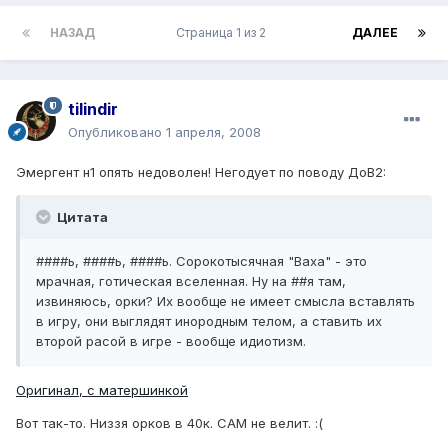
НАЗАД
Страница 1 из 2
ДАЛЕЕ
tilindir
Опубликовано
1 апреля, 2008
Эмергент н1 опять недоволен! Негодует по поводу ДоВ2:
Цитата
####ь, ####ь, ####ь. Сорокотысячная "Ваха" - это
мрачная, готическая вселенная. Ну на ##я там,
извиняюсь, орки? Их вообще не имеет смысла вставлять
в игру, они выглядят инородным телом, а ставить их
второй расой в игре - вообще идиотизм.
Оригинал, с матершинкой
Вот так-то. Низзя орков в 40к. САМ не велит. :(