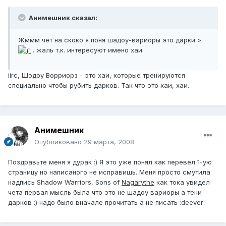
Анимешник сказал:
Жммм чет на скоко я поня шадоу-вариоры это дарки >
. жаль т.к. интересуют имено хаи.
iirc, Шэдоу Ворриорз - это хаи, которые тренируются
специально чтобы рубить дарков. Так что это хаи, хаи.
Анимешник
Опубликовано
29 марта, 2008
Поздравьте меня я дурак :) Я это уже понял как перевел 1-ую
страницу но написаного не исправишь. Меня просто смутила
надпись Shadow Warriors, Sons of
Nagarythe
как тока увидел
чета первая мысль была что это не шадоу вариоры а тени
дарков :) надо было вначале прочитать а не писать :deever: