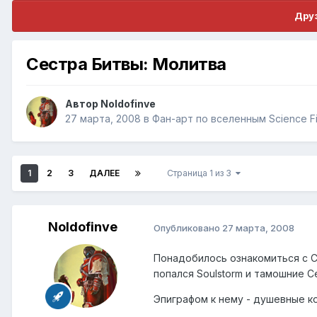
Друз
Сестра Битвы: Молитва
Автор
Noldofinve
27 марта, 2008
в
Фан-арт по вселенным Science Fi
1
2
3
ДАЛЕЕ
Страница 1 из 3
Noldofinve
Опубликовано
27 марта, 2008
Понадобилось ознакомиться с С
попался Soulstorm и тамошние С
Эпиграфом к нему - душевные к