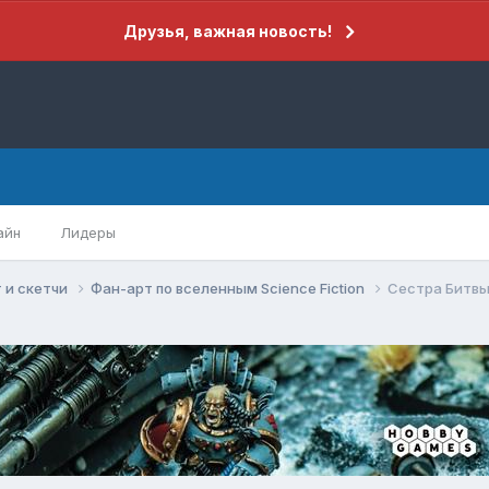
Друзья, важная новость!
айн
Лидеры
 и скетчи
Фан-арт по вселенным Science Fiction
Сестра Битвы