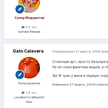
Супер Модератор
6,6 тыс
Gender:
Female
Gato Calavera
Опубликовано
27 марта, 2008
(из
Отличный арт, просто безупречн
Ну не глаза фанатика вышли, а г
ЗЫ: И трек у меня в первую оче
Пользователь
Изменено
27 марта, 2008
пользо
3,8 тыс
Location:
Craftworld
Kiev