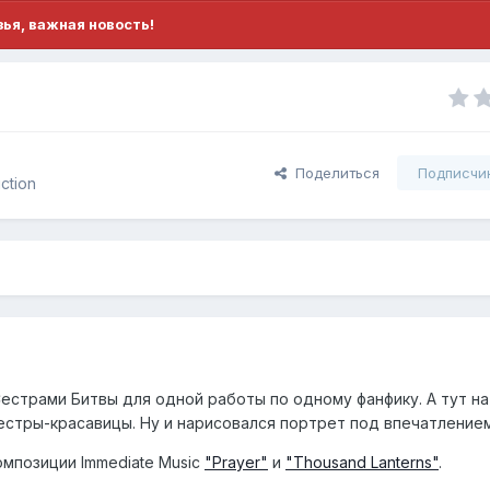
ья, важная новость!
Поделиться
Подписчи
ction
естрами Битвы для одной работы по одному фанфику. А тут на
естры-красавицы. Ну и нарисовался портрет под впечатлением
омпозиции Immediate Music
"Prayer"
и
"Thousand Lanterns"
.