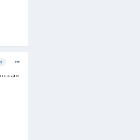
р
оторый и