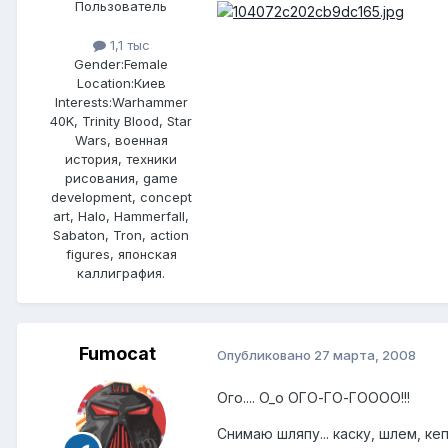
Пользователь
1,1 тыс
Gender:
Female
Location:
Киев
Interests:
Warhammer
40K, Trinity Blood, Star
Wars, военная
история, техники
рисования, game
development, concept
art, Halo, Hammerfall,
Sabaton, Tron, action
figures, японская
каллиграфия.
Fumocat
Опубликовано
27 марта, 2008
Ого.... O_o ОГО-ГО-ГОООО!!!
Снимаю шляпу... каску, шлем, кеп