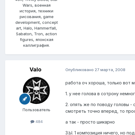
Wars, военная
история, техники
рисования, game
development, concept
art, Halo, Hammerfall,
Sabaton, Tron, action
figures, японская
каллиграфия.
Valo
Опубликовано
27 марта, 2008
работа оч хороша, только вот м
1. у нее голова в сотрону немно
2. опять же по поводу головы - 
Пользователь
смотреть точно вперед, то про
484
а так - просто шикарно
З.Ы. 1 композиция ничего, но п