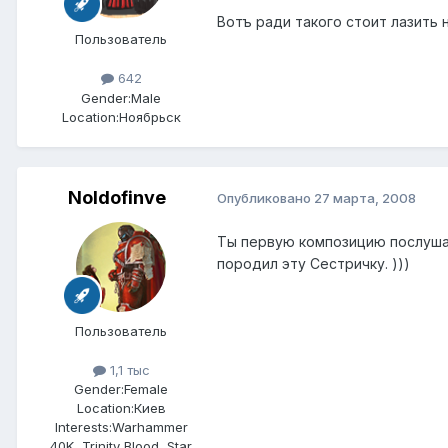
Вотъ ради такого стоит лазить
Пользователь
642
Gender:
Male
Location:
Ноябрьск
Noldofinve
Опубликовано
27 марта, 2008
Ты первую композицию послушай
породил эту Сестричку. )))
Пользователь
1,1 тыс
Gender:
Female
Location:
Киев
Interests:
Warhammer
40K, Trinity Blood, Star