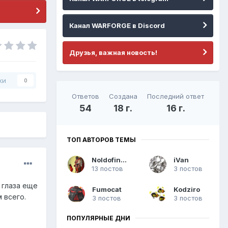
Канал WARFORGE в Discord
Друзья, важная новость!
ки
0
Ответов
Создана
Последний ответ
54
18 г.
16 г.
ТОП АВТОРОВ ТЕМЫ
Noldofinve
iVan
13 постов
3 постов
 глаза еще
Fumocat
Kodziro
 всего.
3 постов
3 постов
ПОПУЛЯРНЫЕ ДНИ