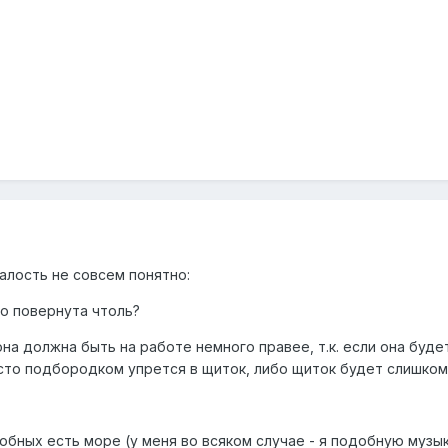
алость не совсем понятно:
го повернута чтоль?
она должна быть на работе немного правее, т.к. если она буде
сто подбородком упрется в щиток, либо щиток будет слишком
одобных есть море (у меня во всяком случае - я подобную музы