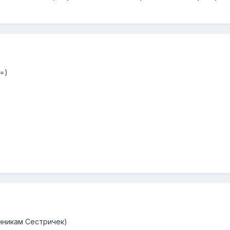
=)
нникам Сестричек)