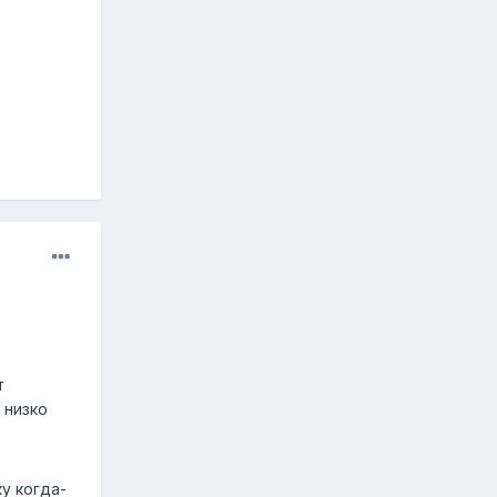
т
 низко
ку когда-