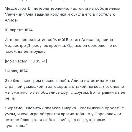
Медсестра Д., потеряв терпение, настояла на собственном
"лечении". Она зашила кролика и сунула его в постель к
Алисе.
18 апреля 1874
Интересное развитие событий! В ответ Алиса подарила
медсестре Д. рисунок кролика. Однако он совершенно не
похож на ее игрушку.
[Мои часы? - 10.05.74]
1 июня, 1874
Это было как гром с ясного неба. Алиса встретила меня
странной усмешкой и заговорила с такой легкостью, словно
мы уже много лет общались друг с другом. Вот отрывки из ее
речи:
"Берегись ядовитых плевков Снарка... кости нужно бросать с
умом, иначе игра обернется против тебя... а у Сороконожки
нежное брюшко... я люблю грибы, но не те, которые
кусаются…"