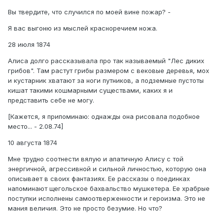
Вы твердите, что случился по моей вине пожар? -
Я вас выгоню из мыслей красноречием ножа.
28 июля 1874
Алиса долго рассказывала про так называемый "Лес диких
грибов". Там растут грибы размером с вековые деревья, мох
и кустарник хватают за ноги путников, а подземные пустоты
кишат такими кошмарными существами, каких я и
представить себе не могу.
[Кажется, я припоминаю: однажды она рисовала подобное
место... - 2.08.74]
10 августа 1874
Мне трудно соотнести вялую и апатичную Алису с той
энергичной, агрессивной и сильной личностью, которую она
описывает в своих фантазиях. Ее рассказы о поединках
напоминают щегольское бахвальство мушкетера. Ее храбрые
поступки исполнены самоотверженности и героизма. Это не
мания величия. Это не просто безумие. Но что?