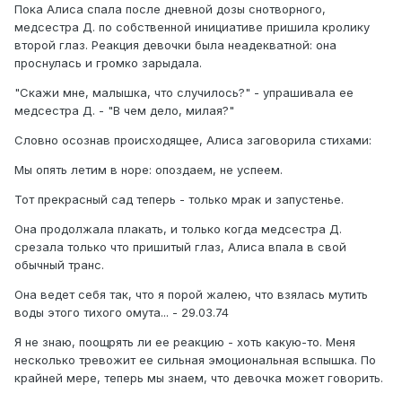
Пока Алиса спала после дневной дозы снотворного,
медсестра Д. по собственной инициативе пришила кролику
второй глаз. Реакция девочки была неадекватной: она
проснулась и громко зарыдала.
"Скажи мне, малышка, что случилось?" - упрашивала ее
медсестра Д. - "В чем дело, милая?"
Словно осознав происходящее, Алиса заговорила стихами:
Мы опять летим в норе: опоздаем, не успеем.
Тот прекрасный сад теперь - только мрак и запустенье.
Она продолжала плакать, и только когда медсестра Д.
срезала только что пришитый глаз, Алиса впала в свой
обычный транс.
Она ведет себя так, что я порой жалею, что взялась мутить
воды этого тихого омута... - 29.03.74
Я не знаю, поощрять ли ее реакцию - хоть какую-то. Меня
несколько тревожит ее сильная эмоциональная вспышка. По
крайней мере, теперь мы знаем, что девочка может говорить.