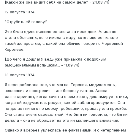
[Какой же она видит себя на самом деле? - 24.08.74]
12 августа 1874
"Отрубить ей голову!"
Это были единственные ее слова за весь день. Алиса не
стала объяснять, кого имела в виду, хотя лицо ее пылало
такой же яростью, с какой она обычно говорит о Червонной
Королеве.
[До чего я дошла! Я ведь уже привыкла к подобным
эмоциональным вспышкам... - 11.09.74]
13 августа 1874
Я перепробовала все, что могла. Терапия, медикаменты,
наказания и поощрения - все безрезультатно. Алиса
разговаривает, когда хочет и о чем хочет, декламирует стихи,
когда ей вздумается, рисует, как ей заблагорассудится. Она
не делает ничего по моему требованию, приказу или просьбе.
Она стала очень своевольной. Что бы я ни говорила, что бы ни
делала - она не обращает на это ни малейшего внимания.
Однако я всерьез увлеклась ее фантазиями. Я с нетерпением