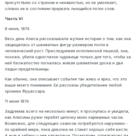
присутствию со страхом и ненавистью, но не умолкает,
словно не в состоянии прервать льющийся поток слов.
Часть VI
8 июня, 1874
Весь день Алиса рассказывала жуткие истории о том, как она
защищалась от шахматных фигур размером почти в
человеческий рост. Преследуемая исполинской пешкой, она,
похоже, убила одноглазое чудовище только для того, чтобы за
ней безжалостно погналась живая шахматная доска и две
ладьи-предательницы.
Как обычно, она описывает события так живо и ярко, что это
выше моего понимания. Ее рассказы убедительнее любой
хроники Фруассара.
11 июня 1874
Задремав всего на несколько минут, я проснулась и увидела,
как Алисины ручки теребят цепочку моих карманных часов.
Возможно, для следующих сеансов потребуются наручники -
по крайней мере, пока девочка не станет хорошо себя вести.
А еще я заберу у нее карандаши. Посмотрим, отреагирует ли