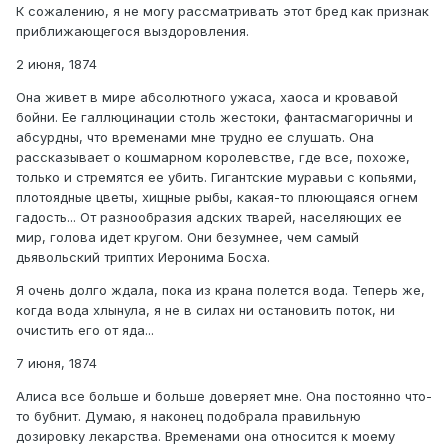
К сожалению, я не могу рассматривать этот бред как признак
приближающегося выздоровления.
2 июня, 1874
Она живет в мире абсолютного ужаса, хаоса и кровавой
бойни. Ее галлюцинации столь жестоки, фантасмагоричны и
абсурдны, что временами мне трудно ее слушать. Она
рассказывает о кошмарном королевстве, где все, похоже,
только и стремятся ее убить. Гигантские муравьи с копьями,
плотоядные цветы, хищные рыбы, какая-то плюющаяся огнем
гадость... От разнообразия адских тварей, населяющих ее
мир, голова идет кругом. Они безумнее, чем самый
дьявольский триптих Иеронима Босха.
Я очень долго ждала, пока из крана полется вода. Теперь же,
когда вода хлынула, я не в силах ни остановить поток, ни
очистить его от яда...
7 июня, 1874
Алиса все больше и больше доверяет мне. Она постоянно что-
то бубнит. Думаю, я наконец подобрала правильную
дозировку лекарства. Временами она относится к моему