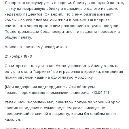
Лекарство циркулирует в ее крови. Я сижу в холодной палате,
гляжу на изорванную обивку и вспоминаю одного из своих
недавних пациентов. Он верил, что с ним разговаривают
крысы - по его словам, они жили в обивке. Он всерьез
считал, что через крыс с ним разговаривают души предков.
После трепанации бред прекратился, и пациента перевели в
общую палату.
Алиса по-прежнему неподвижна.
21 ноября 1873
Санитары опять хулиганят. Устав упрашивать Алису открыть
рот, они стали "кормить" ее игрушечного кролика, вываливая
ложки овсяной каши на одноглазую мордочку.
[Мои подозрения подтвердились. Эти оболтусы -
незаконнорожденные племянники главврача. -13.04.74]
Увлекшись "кормлением", санитары получили хороший урок
правил поведения в сумасшедшем доме: никогда не
поворачивайся спиной к пациенту, каким бы слабым он ни
казался.
Насколько я смогла выяснить, Алиса вышла из коматозного