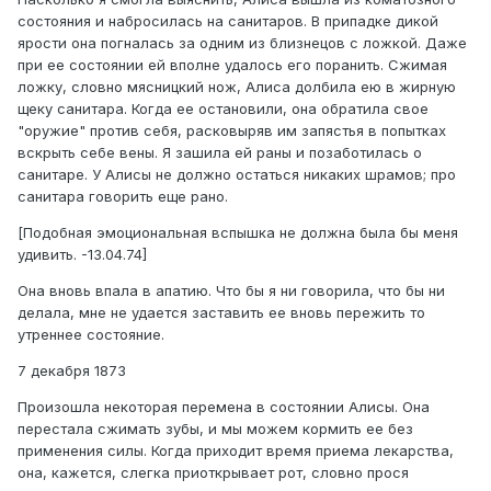
состояния и набросилась на санитаров. В припадке дикой
ярости она погналась за одним из близнецов с ложкой. Даже
при ее состоянии ей вполне удалось его поранить. Сжимая
ложку, словно мясницкий нож, Алиса долбила ею в жирную
щеку санитара. Когда ее остановили, она обратила свое
"оружие" против себя, расковыряв им запястья в попытках
вскрыть себе вены. Я зашила ей раны и позаботилась о
санитаре. У Алисы не должно остаться никаких шрамов; про
санитара говорить еще рано.
[Подобная эмоциональная вспышка не должна была бы меня
удивить. -13.04.74]
Она вновь впала в апатию. Что бы я ни говорила, что бы ни
делала, мне не удается заставить ее вновь пережить то
утреннее состояние.
7 декабря 1873
Произошла некоторая перемена в состоянии Алисы. Она
перестала сжимать зубы, и мы можем кормить ее без
применения силы. Когда приходит время приема лекарства,
она, кажется, слегка приоткрывает рот, словно прося