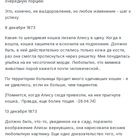
очередную порцию.
Это, конечно, не выздоровление, но любое изменение - шаг к
успеху.
8 декабря 1873
Какая-то шелудивая кошка лизала Алису в щеку. Когда я
вошла, кошка зашипела и вскочила на подоконник. Должно
быть, в ней действительно остались только кожа да кости,
раз она смогла протиснуться через решетку. Мне почудилась
улыбка на ее чесоточной морде. Любопытно, что мимика
животных порой кажется почти человеческой...
По территории больницы бродит много одичавших кошек - я
не удивлюсь, если их больше, чем пациентов.
[Помнится, когда Алису сюда привезли, на нее прыгнула
кошка... Правда, еще более тощая. -26.04.74]
13 декабря 1873
Должно быть, что-то, увиденное на в саду, поразило
воображение Алисы: вернувшись, она нарисовала весьма
любопытную картинку. Еще одно доказательство того, что