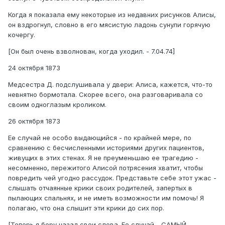
Когда я показала ему некоторые из недавних рисунков Алисы,
он вздрогнул, словно в его мясистую ладонь сунули горячую
кочергу.
[Он был очень взволнован, когда уходил. - 7.04.74]
24 октября 1873
Медсестра Д. подслушивала у двери: Алиса, кажется, что-то
невнятно бормотала. Скорее всего, она разговаривала со
своим одноглазым кроликом.
26 октября 1873
Ее случай не особо выдающийся - по крайней мере, по
сравнению с бесчисленными историями других пациентов,
живущих в этих стенах. Я не преуменьшаю ее трагедию -
несомненно, пережитого Алисой потрясения хватит, чтобы
повредить чей угодно рассудок. Представьте себе этот ужас -
слышать отчаянные крики своих родителей, запертых в
пылающих спальнях, и не иметь возможности им помочь! Я
полагаю, что она слышит эти крики до сих пор.
[Теперь я беру назад свои слова. Ее случай - САМЫЙ