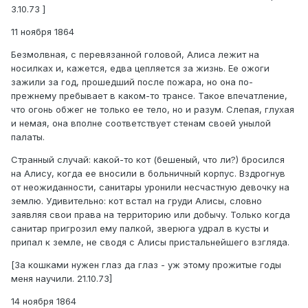
3.10.73 ]
11 ноября 1864
Безмолвная, с перевязанной головой, Алиса лежит на
носилках и, кажется, едва цепляется за жизнь. Ее ожоги
зажили за год, прошедший после пожара, но она по-
прежнему пребывает в каком-то трансе. Такое впечатление,
что огонь обжег не только ее тело, но и разум. Слепая, глухая
и немая, она вполне соответствует стенам своей унылой
палаты.
Странный случай: какой-то кот (бешеный, что ли?) бросился
на Алису, когда ее вносили в больничный корпус. Вздрогнув
от неожиданности, санитары уронили несчастную девочку на
землю. Удивительно: кот встал на груди Алисы, словно
заявляя свои права на территорию или добычу. Только когда
санитар пригрозил ему палкой, зверюга удрал в кусты и
припал к земле, не сводя с Алисы пристальнейшего взгляда.
[За кошками нужен глаз да глаз - уж этому прожитые годы
меня научили. 21.10.73]
14 ноября 1864