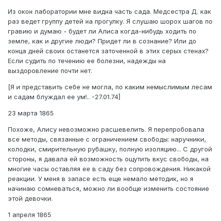
Из окон лаборатории мне видна часть сада. Медсестра Д. как
раз ведет группу детей на прогулку. Я слушаю шорох шагов по
гравию и думаю - будет ли Алиса когда-нибудь ходить по
земле, как и другие люди? Придет ли в сознание? Или до
конца дней своих останется заточенной в этих серых стенах?
Если судить по течению ее болезни, надежды на
выздоровление почти нет.
[Я и представить себе не могла, по каким немыслимым лесам
и садам блуждал ее ум!.. -27.01.74]
23 марта 1865
Похоже, Алису невозможно расшевелить. Я перепробовала
все методы, связанные с ограничением свободы: наручники,
колодки, смирительную рубашку, полную изоляцию... С другой
стороны, я давала ей возможность ощутить вкус свободы, на
многие часы оставляя ее в саду без сопровождения. Никакой
реакции. У меня в запасе есть еще немало методик, но я
начинаю сомневаться, можно ли вообще изменить состояние
этой девочки.
1 апреля 1865