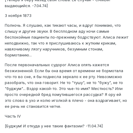
выдающийся. -7.04.74]
3 ноября 1873
Полночь. Я слушаю, как тикают часы, и вдруг понимаю, что
слышу и другие звуки. В бесплодном аду ночи самые
беспокойные пациенты по-прежнему бодрствуют. Алиса лежит
неподвижно, так что я прислушиваюсь к жутким крикам,
навязчивому лязгу наручников, безумным стонам,
бормотанию...
После первоначальных судорог Алиса опять кажется
безжизненной. Если бы она время от времени не бормотала
что-то во сне, я бы поднесла зеркало к ее рту. Невозможно
разобрать, что она говорит. Не то "тушу", не то "бужу", не то
"буджум"... Вздор какой-то. Это чье-то имя? Местность? Или
просто очередной бред помутившегося рассудка? Я ору ей
это слово в ухо и колю иголкой в плечо - она вздрагивает, но
ее речь не становится четче.
Часть IV
[Буджум! И откуда у нее такие фантазии? -11.04.74]