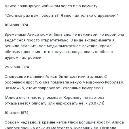
Алиса зашвырнула чайником через всю комнату.
"Сколько раз вам говорить?! Я пью чай только с друзьями!"
18 июня 1874
Временами Алиса может быть вполне вежливой, но порой она
ведет себя просто отвратительно. В виде эксперимента я
решила отменить все медикаментозное лечение, кроме
обильных доз опия - в тех случаях, когда она в особенно
дурном настроении.
25 июня 1874
Словесные излияния Алисы были долгими и злыми. С
особенной яростью она поминала некую Червонную Королеву.
Возможно, стоит попробовать холодные компрессы...
[Алиса очень часто упоминает Королеву, но наотрез
отказывается описать или нарисовать ее. - 20.07.74]
19 июля 1874
Совсем недавно, в крайне неприятной вспышке ярости, Алиса
набросилась на одну из медсестер, купавших ее. Назвала