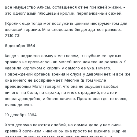
Все имущество Алисы, оставшееся от ее прежней жизни, -
это одноглазый плюшевый кролик, перепачканный сажей.
[Кролик еще тогда мог послужить ценным инструментом для
шоковой терапии. Мне следовало бы догадаться раньше... -
21.10.73]
8 декабря 1864
Когда я поднесла лампу к ее глазам, в глубине ее пустых
зрачков не проявилось ни малейшего намека на реакцию. Я
ударила кирпичом о кирпич у самого ее уха. Ничего.
Повреждений органов зрения и слуха у девочки нет; и все же
она ничего не воспринимает. Многие (в том числе
преподобный Мотл) говорят, что она не ощущает вообще
ничего- ни боли, ни страха, ни иных страданий; но это и
неправдоподобно, и бесчеловечно. Просто она где-то очень,
очень далеко...
10 декабря 1864
Хотя девочка кажется слабой, на самом деле у нее очень
крепкий организм - иначе бы она просто не выжила. Жар не
спадает, дыхание временами становится тяжелым, а