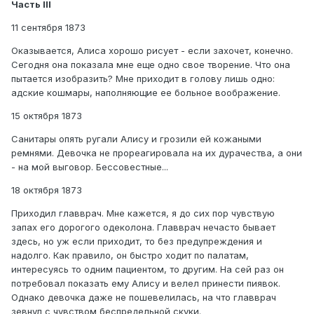
Часть III
11 сентября 1873
Оказывается, Алиса хорошо рисует - если захочет, конечно.
Сегодня она показала мне еще одно свое творение. Что она
пытается изобразить? Мне приходит в голову лишь одно:
адские кошмары, наполняющие ее больное воображение.
15 октября 1873
Санитары опять ругали Алису и грозили ей кожаными
ремнями. Девочка не прореагировала на их дурачества, а они
- на мой выговор. Бессовестные...
18 октября 1873
Приходил главврач. Мне кажется, я до сих пор чувствую
запах его дорогого одеколона. Главврач нечасто бывает
здесь, но уж если приходит, то без предупреждения и
надолго. Как правило, он быстро ходит по палатам,
интересуясь то одним пациентом, то другим. На сей раз он
потребовал показать ему Алису и велел принести пиявок.
Однако девочка даже не пошевелилась, на что главврач
зевнул с чувством беспредельной скуки.