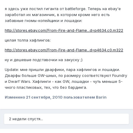
я здесь уже постил гиганта от battleforge. Теперь на ebay'e
заработал их магазинчик, в котором кроме него есть
забавные гномы-копейщики и лошадки:
http://stores.ebay.com/From-Fire-and-Flame...d=p4634.c0.m322
целая толпа хафлингов:
http://stores.ebay.com/From-Fire-and-Flame...d=p4634.c0.m322
ну и дешевые подставочки на закуску ;)
Update: мне пришли дварфики, пара хафлингов и лошадки.
Дварфы больше GW-шных, по размеру соответствуют Foundry
и Dwarf Wars. Хафлинги - как GW, лошадки - чуть меньше 5-
чного пластиковых, тех, что без бардинга.
Изменено
21 сентября, 2010
пользователем Barin
2 недели спустя...