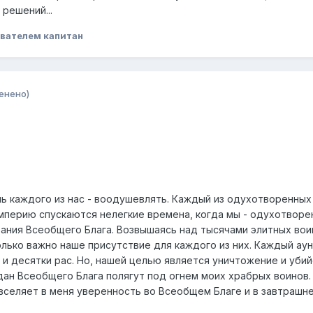
 решений...
вателем капитан
енено)
ль каждого из нас - воодушевлять. Каждый из одухотворенных
Империю спускаются нелегкие времена, когда мы - одухотворе
тания Всеобщего Блага. Возвышаясь над тысячами элитных во
лько важно наше присутствие для каждого из них. Каждый аун
и десятки рас. Но, нашей целью является уничтожение и убийс
н Всеобщего Блага полягут под огнем моих храбрых воинов. 
вселяет в меня уверенность во Всеобщем Благе и в завтрашне