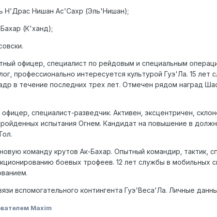
 Н'Драс Нишан Ас'Сахр (Эль'Нишан);
Бахар (К'ханд);
совски.
тный офицер, специалист по рейдовым и специальным операци
ог, профессионально интересуется культурой Гуэ'Ла. 15 лет 
кадр в течение последних трех лет. Отмечен рядом наград Ш
фицер, специалист-разведчик. Активен, эксцентричен, склоне
пройденных испытания Огнем. Кандидат на повышение в должн
Тол.
ановую команду крутов Ак-Бахар. Опытный командир, тактик, с
кционированию боевых трофеев. 12 лет службы в мобильных сил
ванием.
вязи вспомогательного контингента Гуэ'Веса'Ла. Личные данн
ователем Maxim