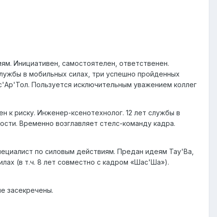
ям. Инициативен, самостоятелен, ответственен.
службы в мобильных силах, три успешно пройденных
ас'Ар'Тол. Пользуется исключительным уважением коллег
н к риску. Инженер-ксенотехнолог. 12 лет службы в
ости. Временно возглавляет стелс-команду кадра.
пециалист по силовым действиям. Предан идеям Тау'Ва,
ах (в т.ч. 8 лет совместно с кадром «Шас'Ша»).
ые засекречены.