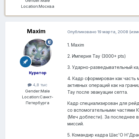
Gender:
Male
Location:
Москва
Maxim
Опубликовано
19 марта, 2008
(изм
1. Maxim
2. Империя Тау (3000+ pts)
3. Ударно-разведывательный ка
Куратор
4. Кадр сформирован как часть 
4,8 тыс
активных операций как на грани
Gender:
Male
Тау после эвакуации септа.
Location:
Санкт-
Петербурга
Кадр специализирован для рейд
со вспомогательными частями К
(Меч доблести). За последнее 
миссий.
5. Командир кадра Шас'О Н'Драс