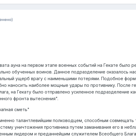
енено)
хвата ауна на первом этапе военных событий на Гекате было
ально обученных воинов. Данное подразделение оказалось н
мальный ущерб врагу с наименьшими потерями. Подобное фор
но наносить наиболее мощные удары по противнику. После г
лага, на Гекату было отправлено усиленное подразделение к
нного фронта вытеснения".
езапная сметь"
омненно талантлевийшим полководцем, способным совмещать та
истему уничтожения противника путем заманивания его в небл
ненным лидером и преданнейшим служителем Всеобщего Блага.