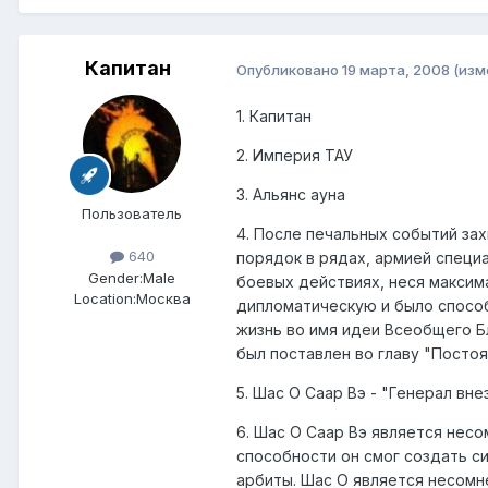
Капитан
Опубликовано
19 марта, 2008
(изм
1. Капитан
2. Империя ТАУ
3. Альянс ауна
Пользователь
4. После печальных событий за
640
порядок в рядах, армией специ
Gender:
Male
боевых действиях, неся макси
Location:
Москва
дипломатическую и было способ
жизнь во имя идеи Всеобщего Б
был поставлен во главу "Постоя
5. Шас О Саар Вэ - "Генерал вн
6. Шас О Саар Вэ является нес
способности он смог создать с
арбиты. Шас О является несом