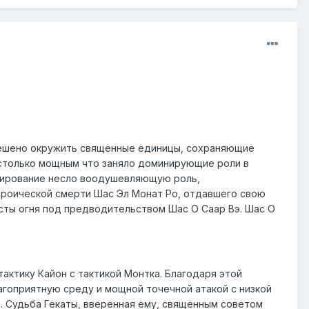
 решено окружить священные единицы, сохраняющие
астолько мощным что заняло доминирующие роли в
мирование несло воодушевляющую роль,
ероической смерти Шас Эл Монат Ро, отдавшего свою
асты огня под предводительством Шас О Саар Вэ. Шас О
ктику Кайон с тактикой Монтка. Благодаря этой
агоприятную среду и мощной точечной атакой с низкой
 Судьба Гекаты, вверенная ему, священным советом