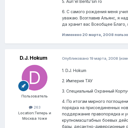
5. Aun'el Bentu'sin ro
6. С самого рождения меня учил
уважаю. Возглавив Альянс, я на
да хранит вас Всеобщее Благо, 
Изменено
20 марта, 2008
пользо
D.J. Hokum
Опубликовано
19 марта, 2008
(изм
1. D.J. Hokum
2. Империя ТАУ
3. Специальный Охранный Корпу
Пользователь
4. По итогам мирного поглощен
263
порядка на присоединенных нов
Location:
Теперь и
поддержание правопорядка и ус
Москва тоже
крупномасштабных боевых дейст
базы, десантно-диверсионные 