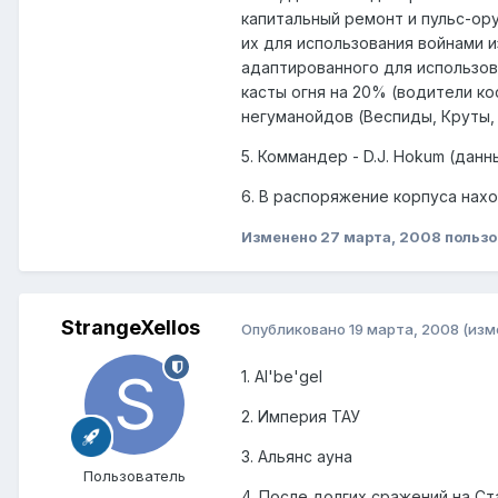
капитальный ремонт и пульс-ор
их для использования войнами и
адаптированного для использов
касты огня на 20% (водители к
негуманойдов (Веспиды, Круты,
5. Коммандер - D.J. Hokum (дан
6. В распоряжение корпуса нахо
Изменено
27 марта, 2008
пользо
StrangeXellos
Опубликовано
19 марта, 2008
(изм
1. Al'be'gel
2. Империя ТАУ
3. Альянс ауна
Пользователь
4. После долгих сражений на С