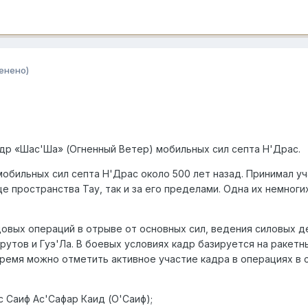
енено)
др «Шас'Ша» (Огненный Ветер) мобильных сил септа Н'Драс.
мобильных сил септа Н'Драс около 500 лет назад. Принимал у
це пространства Тау, так и за его пределами. Одна их немног
овых операций в отрыве от основных сил, ведения силовых д
рутов и Гуэ'Ла. В боевых условиях кадр базируется на ракет
время можно отметить активное участие кадра в операциях в
 Саиф Ас'Сафар Каид (О'Саиф);