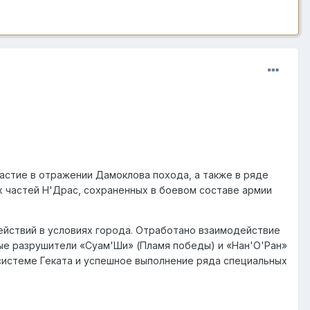
частие в отражении Дамоклова похода, а также в ряде
их частей Н'Драс, сохраненных в боевом составе армии
ействий в условиях города. Отработано взаимодействие
ные разрушители «Суам'Ши» (Пламя победы) и «Нан'О'Ран»
 системе Геката и успешное выполнение ряда специальных