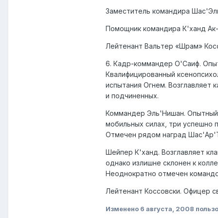
Заместитель командира Шас'Эль
Помощник командира К'ханд Ак-
Лейтенант Вальтер «Шрам» Кос
6. Кадр-коммандер О'Саиф. Опы
Квалифицированный ксенопсихол
испытания Огнем. Возглавляет 
и подчиненных.
Коммандер Эль'Нишан. Опытный о
мобильных силах, три успешно 
Отмечен рядом наград Шас'Ар'
Шейпер К'ханд. Возглавляет кл
однако излишне склонен к колле
Неоднократно отмечен командо
Лейтенант Коссовски. Офицер с
Изменено
6 августа, 2008
польз