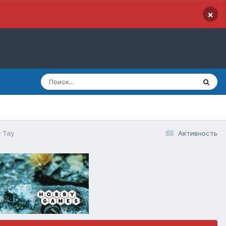
×
 Тау
Активность