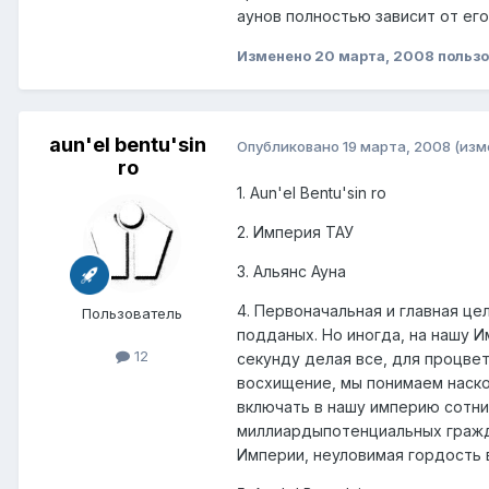
аунов полностью зависит от его
Изменено
20 марта, 2008
пользо
aun'el bentu'sin
Опубликовано
19 марта, 2008
(изм
ro
1. Aun'el Bentu'sin ro
2. Империя ТАУ
3. Альянс Ауна
4. Первоначальная и главная це
Пользователь
подданых. Но иногда, на нашу 
12
секунду делая все, для процве
восхищение, мы понимаем наско
включать в нашу империю сотни 
миллиардыпотенциальных гражда
Империи, неуловимая гордость 