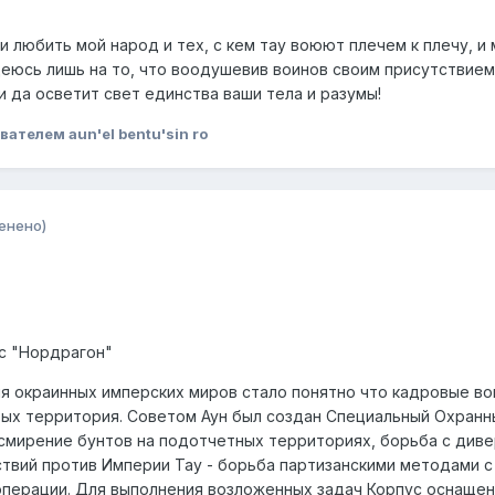
и любить мой народ и тех, с кем тау воюют плечем к плечу, и 
деюсь лишь на то, что воодушевив воинов своим присутствием я
и да осветит свет единства ваши тела и разумы!
вателем aun'el bentu'sin ro
енено)
с "Нордрагон"
ия окраинных имперских миров стало понятно что кадровые в
ых территория. Советом Аун был создан Специальный Охранны
мирение бунтов на подотчетных территориях, борьба с дивер
вий против Империи Тау - борьба партизанскими методами с
операции. Для выполнения возложенных задач Корпус оснаще