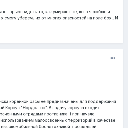
мне горько видеть то, как умирают те, кого я люблю и
 смогу уберечь их от многих опасностей на поле боя... И
ойска коренной расы не предназначены для поддержания
й Корпус "Нордрагон". В задачу корпуса входит
сионными отрядами противника, f при начале
 использованием малоосвоенных территорий в качестве
н высокомобильной бронетехникой, прошедшей