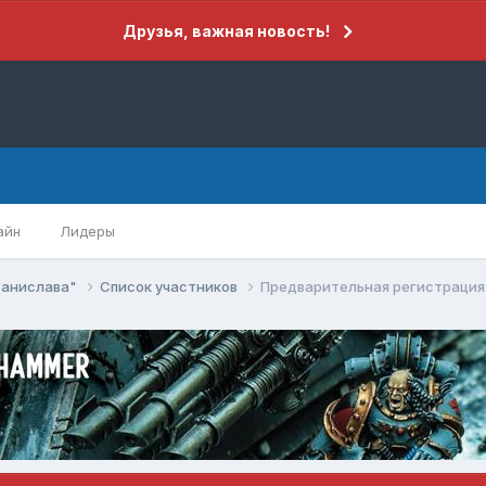
Друзья, важная новость!
айн
Лидеры
танислава"
Список участников
Предварительная регистрация: