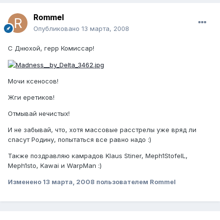
Rommel
Опубликовано
13 марта, 2008
С Днюхой, герр Комиссар!
Мочи ксеносов!
Жги еретиков!
Отмывай нечистых!
И не забывай, что, хотя массовые расстрелы уже вряд ли
спасут Родину, попытаться все равно надо :)
Также поздравляю камрадов Klaus Stiner, Meph1StofelL,
Meph1sto, Kawai и WarpMan :)
Изменено
13 марта, 2008
пользователем Rommel