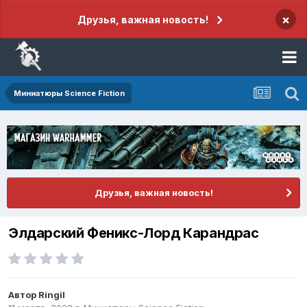
×
Друзья, важная новость!
Миниатюры Science Fiction
Друзья, важная новость!
Элдарский Феникс-Лорд Карандрас
Автор
Ringil