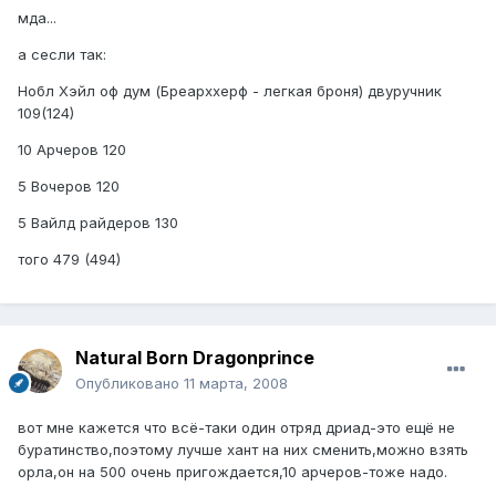
мда...
а сесли так:
Нобл Хэйл оф дум (Бреарххерф - легкая броня) двуручник
109(124)
10 Арчеров 120
5 Вочеров 120
5 Вайлд райдеров 130
того 479 (494)
Natural Born Dragonprince
Опубликовано
11 марта, 2008
вот мне кажется что всё-таки один отряд дриад-это ещё не
буратинство,поэтому лучше хант на них сменить,можно взять
орла,он на 500 очень пригождается,10 арчеров-тоже надо.