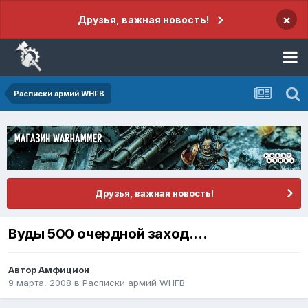
×
Друзья, важная новость!
Расписки армий WHFB
Друзья, важная новость!
Вуды 500 очердной заход....
Автор
Амфицион
9 марта, 2008
в
Расписки армий WHFB