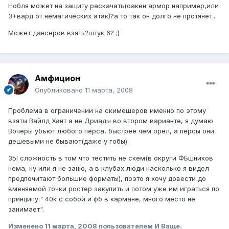
Нобля может на защиту раскачать(оакен армор например,или
3+вард от немагических атак)?а то так он долго не протянет...
Может дансеров взять?штук 6? ;)
Амфицион
Опубликовано
11 марта, 2008
Проблема в ограничении на скимешеров именно по этому
взяты Вайлд Хант а не Дриады во втором варианте, я думаю
Вочеры убъют любого перса, быстрее чем орел, а персы они
дешевыми не бывают(даже у гобы).
ЗЫ сложность в том что тестить не скем(в округи ФБшников
нема, ну или я не заню, а в клубах люди насколько я видел
предпочитают большие форматы), поэто я хочу довести до
вменяемой точки ростер закупить и потом уже им играться по
принципу:" 40к с собой и фб в кармане, много место не
занимает".
Изменено
11 марта, 2008
пользователем И Ваще.