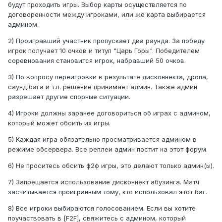
будут проходить игры. Выбор карты осуществляется по
договоренности между игроками, или же карта выбирается
админом.
2) Проигравший участник пропускает два раунда. За победу
игрок получает 10 очков и титул "Царь Горы". Победителем
соревнования становится игрок, набравший 50 очков.
3) По вопросу переигровки в результате дисконнекта, дропа,
саунд бага и т.п. решение принимает админ. Также админ
разрешает другие спорные ситуации.
4) Игроки должны заранее договориться об играх с админом,
который может обсить их игры.
5) Каждая игра обязательно просматривается админом в
режиме обсервера. Все реплеи админ постит на этот форум.
6) Не проситесь обсить ф2ф игры, это делают только админ(ы).
7) Запрещается использование дисконнект абузинга. Матч
засчитывается проигранным тому, кто использовал этот баг.
8) Все игроки выбираются голосованием. Если вы хотите
поучаствовать в [F2F], свяжитесь с админом, который