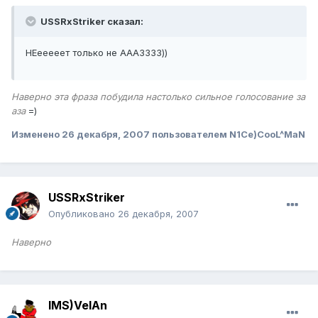
USSRxStriker сказал:
НЕееееет только не АААЗЗЗЗ))
Наверно эта фраза побудила настолько сильное голосование за
аза
=)
Изменено
26 декабря, 2007
пользователем N1Ce)CooL^MaN
USSRxStriker
Опубликовано
26 декабря, 2007
Наверно
IMS)VelAn