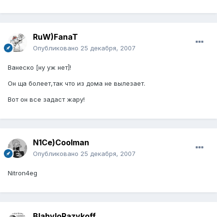
RuW)FanaT
Опубликовано
25 декабря, 2007
Ванеско [ну уж нет]!
Он ща болеет,так что из дома не вылезает.
Вот он все задаст жару!
N1Ce)Coolman
Опубликовано
25 декабря, 2007
Nitron4eg
BlahvloRazykoff