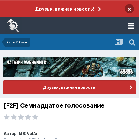
×
Друзья, важная новость!
Face 2 Face
Друзья, важная новость!
[F2F] Семнадцатое голосование
Автор
IMS)VelAn