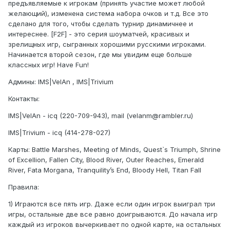
предъявляемые к игрокам (принять участие может любой
желающий), изменена система набора очков и т.д. Все это
сделано для того, чтобы сделать турнир динамичнее и
интереснее. [F2F] - это серия шоуматчей, красивых и
зрелищных игр, сыгранных хорошими русскими игроками.
Начинается второй сезон, где мы увидим еще больше
классных игр! Have Fun!
Админы: IMS|VelAn , IMS|Trivium
Контакты:
IMS|VelAn - icq (220-709-943), mail (velanm@rambler.ru)
IMS|Trivium - icq (414-278-027)
Карты: Battle Marshes, Meeting of Minds, Quest`s Triumph, Shrine
of Excellion, Fallen City, Blood River, Outer Reaches, Emerald
River, Fata Morgana, Tranquility’s End, Bloody Hell, Titan Fall
Правила:
1) Играются все пять игр. Даже если один игрок выиграл три
игры, остальные две все равно доигрываются. До начала игр
каждый из игроков вычеркивает по одной карте, на остальных