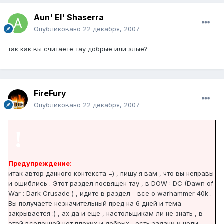
Aun' El' Shaserra
Опубликовано
22 декабря, 2007
так как вы считаете тау добрые или злые?
FireFury
Опубликовано
22 декабря, 2007
!
Предупреждение:
итак автор данного контекста =) , пишу я вам , что вы неправы
и ошиблись . Этот раздел посвящен тау , в DOW : DC (Dawn of
War : Dark Crusade ) , идите в раздел - все о warhammer 40k .
Вы получаете незначительный пред на 6 дней и тема
закрывается :) , ах да и еще , настольщикам ли не знать , в
этой вселенной нет плохих и добрых , есть задачи и цели ,