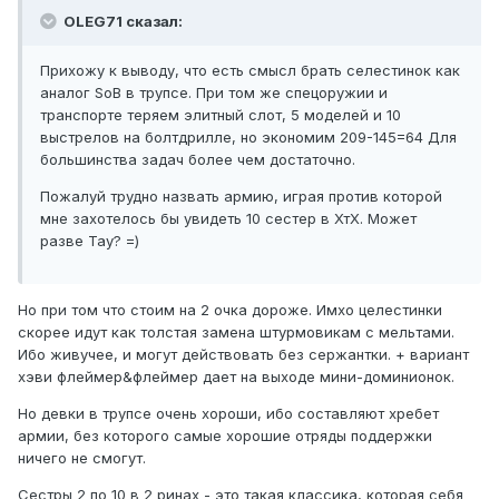
OLEG71 сказал:
Прихожу к выводу, что есть смысл брать селестинок как
аналог SoB в трупсе. При том же спецоружии и
транспорте теряем элитный слот, 5 моделей и 10
выстрелов на болтдрилле, но экономим 209-145=64 Для
большинства задач более чем достаточно.
Пожалуй трудно назвать армию, играя против которой
мне захотелось бы увидеть 10 сестер в ХтХ. Может
разве Тау? =)
Но при том что стоим на 2 очка дороже. Имхо целестинки
скорее идут как толстая замена штурмовикам с мельтами.
Ибо живучее, и могут действовать без сержантки. + вариант
хэви флеймер&флеймер дает на выходе мини-доминионок.
Но девки в трупсе очень хороши, ибо составляют хребет
армии, без которого самые хорошие отряды поддержки
ничего не смогут.
Сестры 2 по 10 в 2 ринах - это такая классика, которая себя