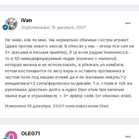
iVan
Опубликовано
19 декабря, 2007
Не знаю, как по мне, так нормально обычные сестры играют
(даже против нового хаоса). В плюсах у нас - игнор пси сил на
5+ (весьма и весьма приятно), 9 (а если радом Кнанонесса -
то и 10) немодифицируемый лидак (конечно с книжкой,
которую можна и не использовать, а убежать из комбата,
потом востонавится по акту веры и оставить противника в
чистом поле под нашим огнем) да и по желанию инвуль/+2
инициатива/+2 сила/фирлесность/дивайн. Т.е. стоим в той же
рукопашке довольно долго и нудно (при этом при наличии
эвика еще и огрызаемся). + 3+ армор сейв (от обычных атак).
Изменено
19 декабря, 2007
пользователем iVan
OLEG71