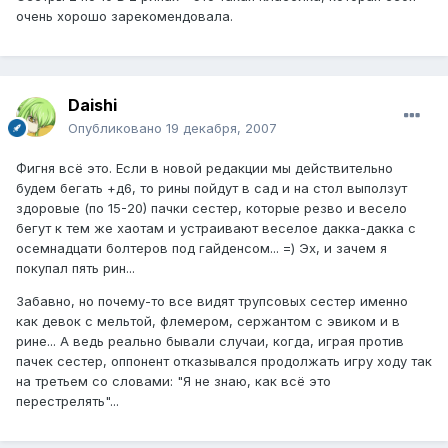
очень хорошо зарекомендовала.
Daishi
Опубликовано
19 декабря, 2007
Фигня всё это. Если в новой редакции мы действительно
будем бегать +д6, то рины пойдут в сад и на стол выползут
здоровые (по 15-20) пачки сестер, которые резво и весело
бегут к тем же хаотам и устраивают веселое дакка-дакка с
осемнадцати болтеров под гайденсом... =) Эх, и зачем я
покупал пять рин...
Забавно, но почему-то все видят трупсовых сестер именно
как девок с мельтой, флемером, сержантом с эвиком и в
рине... А ведь реально бывали случаи, когда, играя против
пачек сестер, оппонент отказывался продолжать игру ходу так
на третьем со словами: "Я не знаю, как всё это
перестрелять"...