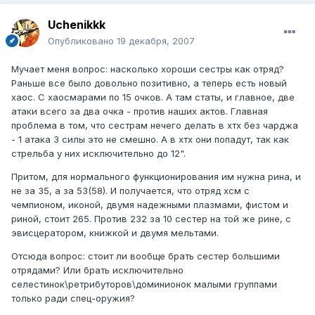
Uchenikkk
Опубликовано
19 декабря, 2007
Мучает меня вопрос: насколько хороши сестры как отряд?
Раньше все было довольно позитивно, а теперь есть новый
хаос. С хаосмарами по 15 очков. А там статы, и главное, две
атаки всего за два очка - против наших актов. Главная
проблема в том, что сестрам нечего делать в хтх без чарджа
- 1 атака 3 силы это не смешно. А в хтх они попадут, так как
стрельба у них исключительно до 12".
Притом, для нормального функционирования им нужна рина, и
не за 35, а за 53(58). И получается, что отряд хсм с
чемпионом, иконой, двумя надежными плазмами, фистом и
риной, стоит 265. Против 232 за 10 сестер на той же рине, с
эвисцератором, книжкой и двумя мельтами.
Отсюда вопрос: стоит ли вообще брать сестер большими
отрядами? Или брать исключительно
селестинок\ретрибуторов\доминионок малыми группами
только ради спец-оружия?