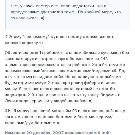
Нет, у пачек сестер есть свои недостатки - но и
определенные достонства тоже... По крайней мере, что-
то новенькое... =)
:? Этому "новенькому" футслоггерству столько же лет,
сколько кодексу =)
Объективно есть 1 проблема - эта немобильная куча мяса без
тяжелого оружия, стреляющего больше чем на 24",
элементарно перемалывается на рейндже. Хотя бы теми же
плазмакеннонами/автокеннонами/мислами/ведрами хб. Да,
от чего-то мы покидаем сейв. Но до радиуса стрельбы мы
будем идти минимум 2 хода, про рэпид файер я и вовсе
молчу. Я не знаю такого оппонента, который не смог бы
подождать 2-3 хода и просто погнать эту толпу. Видимо, в
Ленинграде нервишки у людей послабже =)
З.Ы. Я молчу про новый метагейм ГВ и поголовное ап3, как у
того же хаоса с инферно болтами и бластмастерами/
сиренами/дум болтами етц.
Изменено
20 декабря, 2007
пользователем tilindir