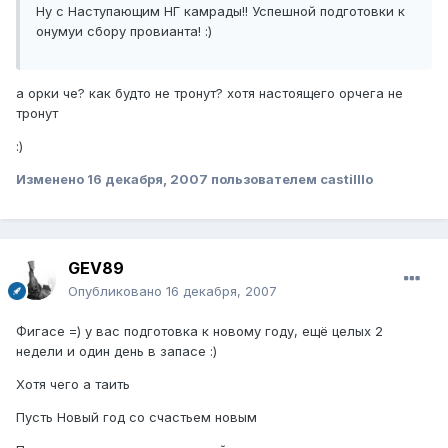
Ну с Наступающим НГ камрады!! Успешной подготовки к
онумуи сбору провианта! :)
а орки че? как будто не тронут? хотя настоящего орчега не
тронут
:)
Изменено
16 декабря, 2007
пользователем castilllo
GEV89
Опубликовано
16 декабря, 2007
Фигасе =) у вас подготовка к новому году, ещё целых 2
недели и один день в запасе :)
Хотя чего а таить
Пусть Новый год cо счастьем новым