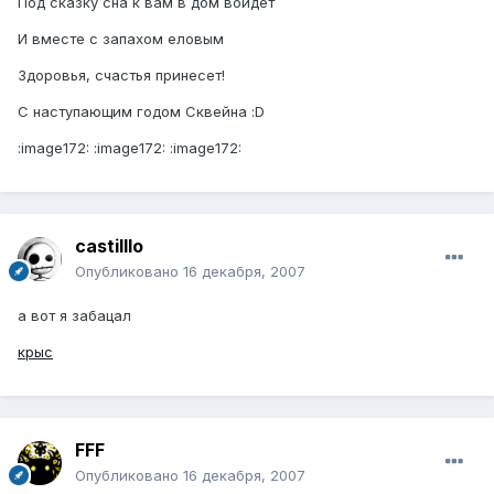
Под сказку сна к вам в дом войдет
И вместе с запахом еловым
Здоровья, счастья принесет!
С наступающим годом Сквейна :D
:image172: :image172: :image172:
castilllo
Опубликовано
16 декабря, 2007
а вот я забацал
крыс
FFF
Опубликовано
16 декабря, 2007