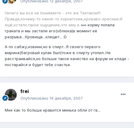
Опубликовано
13 декабря, 2007
Ничего вы все не понимаете - это же Тентакли!!!
Правда,почему-то какие-то хорнатские,кроваво-красные.И
ещё,кстати,такое ощущение,что ему в
жо
корму попала
граната и мы застали его(облюка)в момент её
разрыва....Кровища...хлещет... :D
А по сабжу,извини,но в спирт...Я своего первого
марина(багровый кулак был)тоже в спирту утопил..Не
расстраивайся,но больше такое качество на форум не клади -
постарайся и будет тебе счастье.
frei
Опубликовано
14 декабря, 2007
Мне как то больше нравится минька обли от гв...