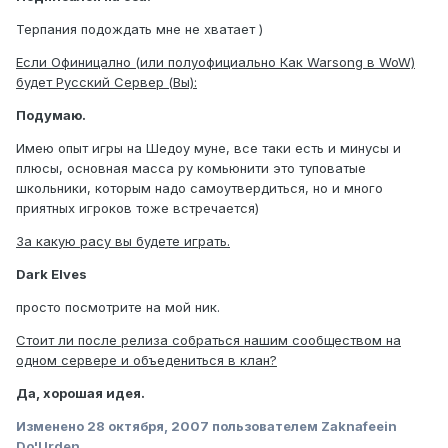
Терпания подождать мне не хватает )
Если Офиницално (или полуофициально Как Warsong в WoW)
будет Русский Сервер (Вы):
Подумаю.
Имею опыт игры на Шедоу муне, все таки есть и минусы и
плюсы, основная масса ру комьюнити это туповатые
школьники, которым надо самоутвердиться, но и много
приятных игроков тоже встречается)
За какую расу вы будете играть.
Dark Elves
просто посмотрите на мой ник.
Стоит ли после релиза собраться нашим сообществом на
одном сервере и объедениться в клан?
Да, хорошая идея.
Изменено
28 октября, 2007
пользователем Zaknafeein
Do'Urden