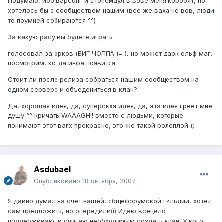
Подумаю, ибо варсонг и стонемаул в вове меня коробят, но
хотелось бы с сообществом нашим (все же ваха не вов, люди
то поумней собираются ^^)
За какую расу вы будете играть.
голосовал за орков (БИГ ЧОППА (= ), но может дарк ельф маг,
посмотрим, когда инфа появится
Стоит ли после релиза собраться нашим сообществом на
одном сервере и объедениться в клан?
Да, хорошая идея, да, суперская идея, да, эта идея греет мне
душу ^^ кричать WAAAGH!! вместе с людьми, которые
понимают этот вагх прекрасно, это же такой ролеплэй (:
Asdubael
Опубликовано
18 октября, 2007
Я давно думал на счёт нашей, общефорумской гильдии, хотел
сам предложить, но опередили))) Идею всецело
поддерживаю, и считаю необходимым создать клан. У кого