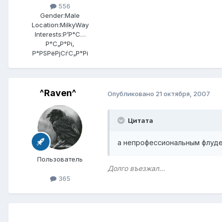
556
Gender:
Male
Location:
MilkyWay
Interests:
Р’Р°С…
Р°С„Р°Рі,
Р°РЅРёРјСѓС„Р°Рі
^Raven^
Опубликовано
21 октября, 2007
Цитата
а непрофессиональным флудер
Пользователь
Долго въезжал...
365