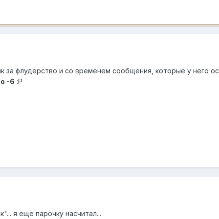
к за флудерство и со временем сообщения, которые у него о
о -6
:P
"... я ещё парочку насчитал...