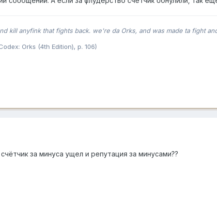
и сообщений. А если за флудерство счётчик обнулили, так ещё
d kill anyfink that fights back. we're da Orks, and was made ta fight an
(Codex: Orks (4th Edition), p. 106)
и счётчик за минуса ущел и репутация за минусами??