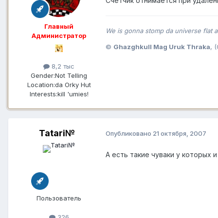
Счётчик отнимается при удалени
Главный
We is gonna stomp da universe flat an
Администратор
©
Ghazghkull Mag Uruk Thraka
, 
8,2 тыс
Gender:
Not Telling
Location:
da Orky Hut
Interests:
kill 'umies!
Tatari№
Опубликовано
21 октября, 2007
А есть такие чуваки у которых 
Пользователь
326