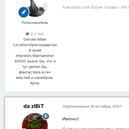
А мораль сей басни токава - Не
Пользователь
2,3 тыс
Gender:
Male
Location:
Краснодарски
й край
Interests:
Warhammer
40000 иначе бы, что я
тут делал бы,
фантастика всех
мастей и калибров.
Арты.
da zIBiT
Опубликовано
16 октября, 2007
Именно!