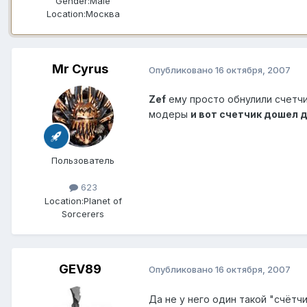
Gender:
Male
Location:
Москва
Mr Cyrus
Опубликовано
16 октября, 2007
Zef
ему просто обнулили счетчи
модеры
и вот счетчик дошел д
Пользователь
623
Location:
Planet of
Sorcerers
GEV89
Опубликовано
16 октября, 2007
Да не у него один такой "счётчик