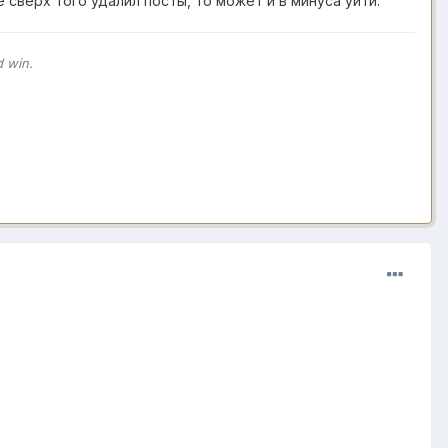
 сверх того удалил посты, то может и в минуса уйти.
d win.