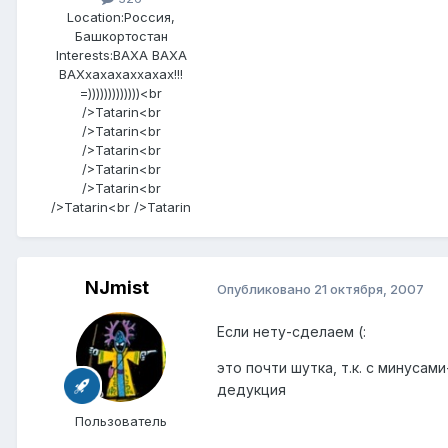
Location:
Россия,
Башкортостан
Interests:
ВАХА ВАХА
ВАХхахахаххахах!!!
=)))))))))))))<br
/>Tatarin<br
/>Tatarin<br
/>Tatarin<br
/>Tatarin<br
/>Tatarin<br
/>Tatarin<br />Tatarin
NJmist
Опубликовано
21 октября, 2007
Если нету-сделаем (:
это почти шутка, т.к. с минуса
дедукция
Пользователь