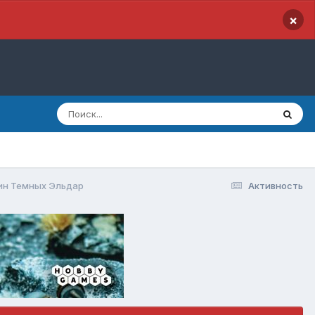
×
ин Темных Эльдар
Активность