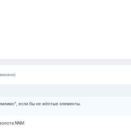
зменено)
емлимо", если бы не жёлтые элементы.
 золота NNM