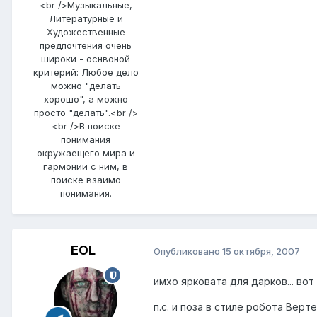
<br />Музыкальные,
Литературные и
Художественные
предпочтения очень
широки - оснвоной
критерий: Любое дело
можно "делать
хорошо", а можно
просто "делать".<br />
<br />В поиске
понимания
окружаещего мира и
гармонии с ним, в
поиске взаимо
понимания.
EOL
Опубликовано
15 октября, 2007
имхо ярковата для дарков... во
п.с. и поза в стиле робота Вер