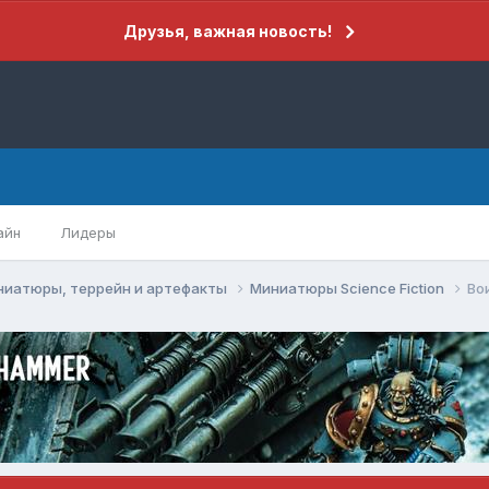
Друзья, важная новость!
айн
Лидеры
ниатюры, террейн и артефакты
Миниатюры Science Fiction
Во