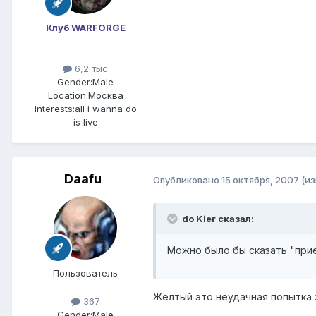
Клуб WARFORGE
6,2 тыс
Gender:
Male
Location:
Москва
Interests:
all i wanna do
is live
Daafu
Опубликовано
15 октября, 2007
(и
do Kier сказал:
Можно было бы сказать "при
Пользователь
Желтый это неудачная попытка
367
Gender:
Male