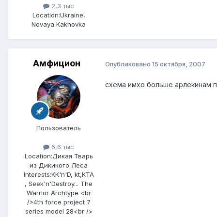
2,3 тыс
Location:
Ukraine,
Novaya Kakhovka
Амфицион
Опубликовано
15 октября, 2007
схема имхо больше арлекинам пой
Пользователь
6,6 тыс
Location:
Дикая Тварь
из Дикикого Леса
Interests:
KK'n'D, kt,KTA
, Seek'n'Destroy... The
Warrior Archtype <br
/>4th force project 7
series model 28<br />