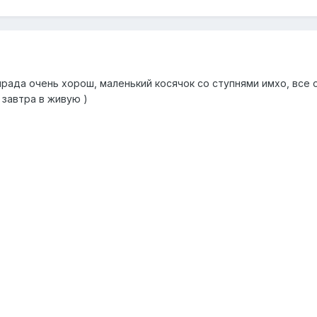
 прада очень хорош, маленький косячок со ступнями имхо, все
 завтра в живую )