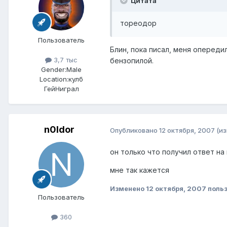
Цитата
тореодор
Пользователь
Блин, пока писал, меня опереди
3,7 тыс
бензопилой.
Gender:
Male
Location:
кулб
ГейНиграл
n0ldor
Опубликовано
12 октября, 2007
(и
он только что получил ответ на
мне так кажется
Изменено
12 октября, 2007
польз
Пользователь
360