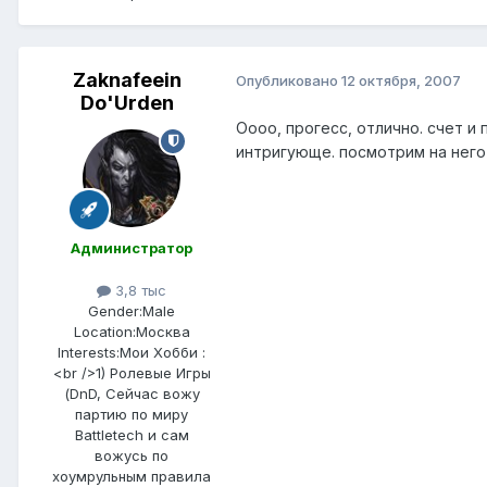
Zaknafeein
Опубликовано
12 октября, 2007
Do'Urden
Оооо, прогесс, отлично. счет и
интригующе. посмотрим на него
Администратор
3,8 тыс
Gender:
Male
Location:
Москва
Interests:
Мои Хобби :
<br />1) Ролевые Игры
(DnD, Сейчас вожу
партию по миру
Battletech и сам
вожусь по
хоумрульным правила