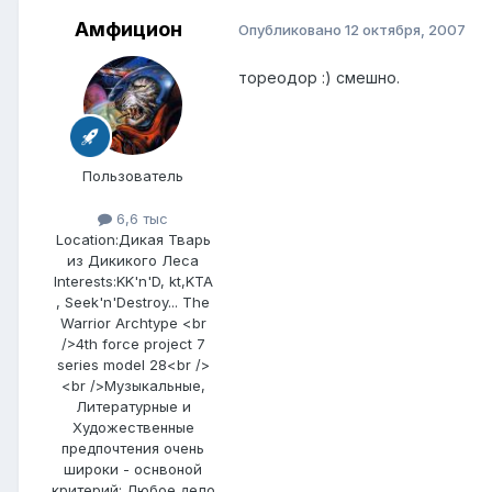
Амфицион
Опубликовано
12 октября, 2007
тореодор :) смешно.
Пользователь
6,6 тыс
Location:
Дикая Тварь
из Дикикого Леса
Interests:
KK'n'D, kt,KTA
, Seek'n'Destroy... The
Warrior Archtype <br
/>4th force project 7
series model 28<br />
<br />Музыкальные,
Литературные и
Художественные
предпочтения очень
широки - оснвоной
критерий: Любое дело