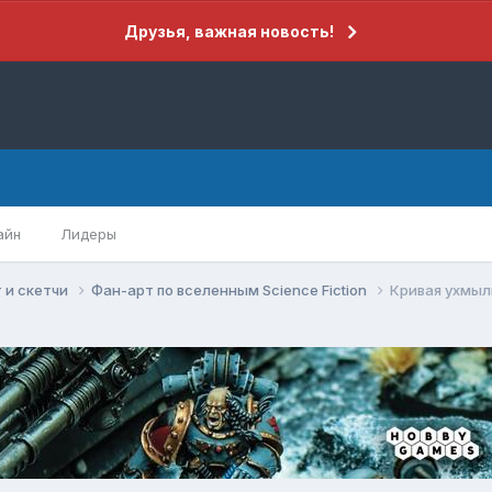
Друзья, важная новость!
айн
Лидеры
 и скетчи
Фан-арт по вселенным Science Fiction
Кривая ухмыл