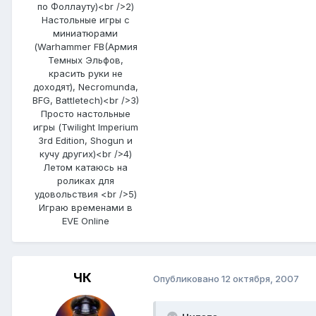
по Фоллауту)<br />2)
Настольные игры с
миниатюрами
(Warhammer FB(Армия
Темных Эльфов,
красить руки не
доходят), Necromunda,
BFG, Battletech)<br />3)
Просто настольные
игры (Twilight Imperium
3rd Edition, Shogun и
кучу других)<br />4)
Летом катаюсь на
роликах для
удовольствия <br />5)
Играю временами в
EVE Online
ЧК
Опубликовано
12 октября, 2007