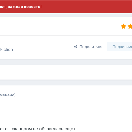
ья, важная новость!
Поделиться
Подписчи
iction
зменено)
фото - сканером не обзавелась еще)