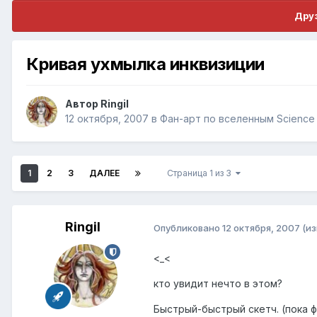
Друз
Кривая ухмылка инквизиции
Автор
Ringil
12 октября, 2007
в
Фан-арт по вселенным Science F
1
2
3
ДАЛЕЕ
Страница 1 из 3
Ringil
Опубликовано
12 октября, 2007
(и
<_<
кто увидит нечто в этом?
Быстрый-быстрый скетч. (пока 