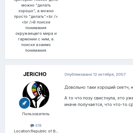
можно "делать
хорошо", а можно
просто "делать".<br />
<br />В поиске
понимания
окружаещего мира и
гармонии с ним, в
поиске взаимо
понимания.
JERiCHO
Опубликовано
12 октября, 2007
Довольно таки хороший скетч, н
А то что позу свистнула, это уж
иначе получается, что что-то с
Пользователь
618
Location:
Republic of B...