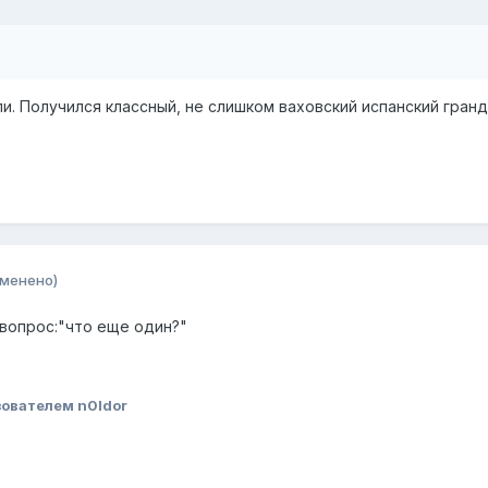
ли. Получился классный, не слишком ваховский испанский гранд
зменено)
 вопрос:"что еще один?"
ователем n0ldor