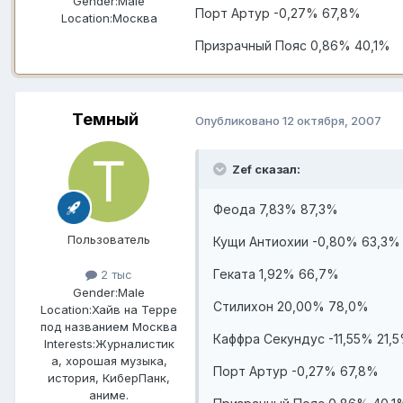
Gender:
Male
Порт Артур -0,27% 67,8%
Location:
Москва
Призрачный Пояс 0,86% 40,1%
Темный
Опубликовано
12 октября, 2007
Zef сказал:
Феода 7,83% 87,3%
Пользователь
Кущи Антиохии -0,80% 63,3%
Геката 1,92% 66,7%
2 тыс
Gender:
Male
Стилихон 20,00% 78,0%
Location:
Хайв на Терре
под названием Москва
Каффра Секундус -11,55% 21,
Interests:
Журналистик
а, хорошая музыка,
Порт Артур -0,27% 67,8%
история, КиберПанк,
аниме.