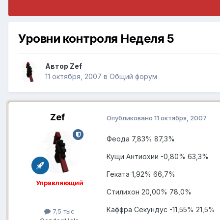
Уровни контроля Неделя 5
Автор
Zef
11 октября, 2007
в
Общий форум
Zef
Опубликовано
11 октября, 2007
Феода 7,83% 87,3%
Кущи Антиохии -0,80% 63,3%
Геката 1,92% 66,7%
Управляющий
Стилихон 20,00% 78,0%
Каффра Секундус -11,55% 21,5%
7,5 тыс