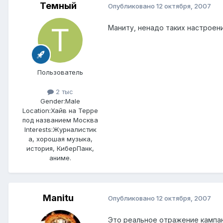
Темный
Опубликовано
12 октября, 2007
Маниту, ненадо таких настроени
Пользователь
2 тыс
Gender:
Male
Location:
Хайв на Терре
под названием Москва
Interests:
Журналистик
а, хорошая музыка,
история, КиберПанк,
аниме.
Manitu
Опубликовано
12 октября, 2007
Это реальное отражение кампан