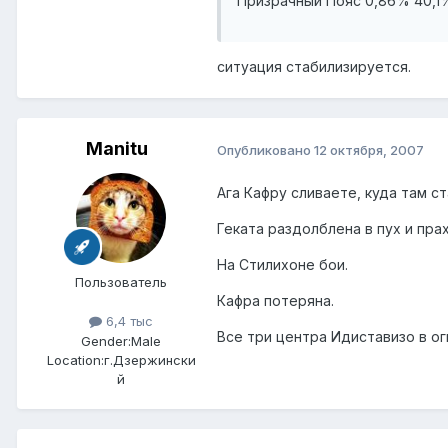
Призрачный Пояс 0,86% 40,1
ситуация стабилизируется.
Manitu
Опубликовано
12 октября, 2007
Ага Кафру сливаете, куда там с
Геката раздолблена в пух и прах
На Стилихоне бои.
Пользователь
Кафра потеряна.
6,4 тыс
Все три центра Идиставизо в ог
Gender:
Male
Location:
г.Дзержински
й