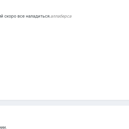
й скоро все наладиться.
аллаберса
ии.