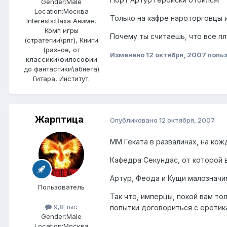
Gender:
Male
Location:
Москва
Только на кафре нароторговцы и
Interests:
Ваха Аниме,
Комп игры
Почему ты считаешь, что все п
(стратегии\рпг), Книги
(разное, от
Изменено
12 октября, 2007
польз
классики\философии
до фантастики\абнета)
Гитара, Институт.
Жарптица
Опубликовано
12 октября, 2007
ММ Геката в развалинах, на кож
Кафедра Секундас, от которой в
Артур, Феода и Кущи малозначим
Пользователь
Так что, имперцы, покой вам то
9,8 тыс
попытки договориться с еретика
Gender:
Male
Location:
Москва