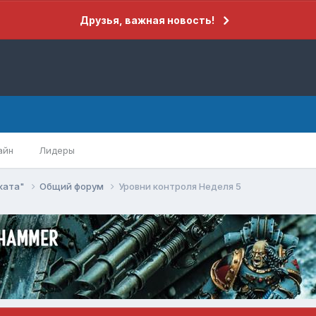
Друзья, важная новость!
айн
Лидеры
еката"
Общий форум
Уровни контроля Неделя 5