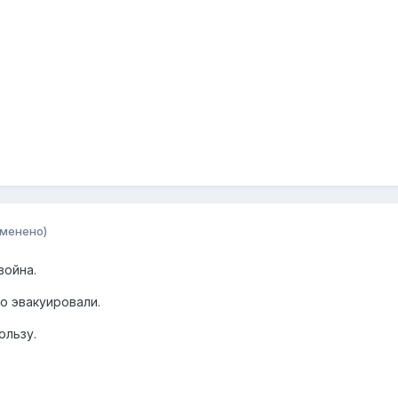
зменено)
война.
о эвакуировали.
ользу.
.