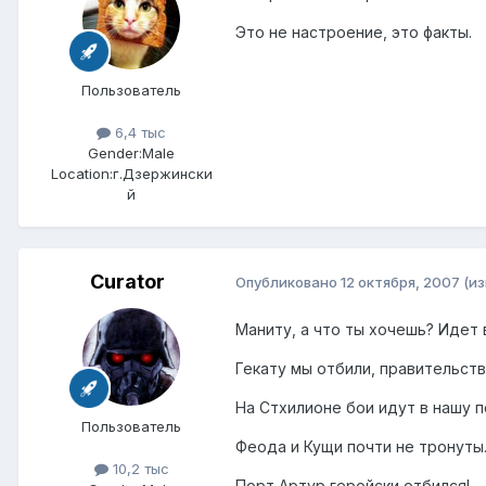
Это не настроение, это факты.
Пользователь
6,4 тыс
Gender:
Male
Location:
г.Дзержински
й
Curator
Опубликовано
12 октября, 2007
(и
Маниту, а что ты хочешь? Идет 
Гекату мы отбили, правительств
На Стхилионе бои идут в нашу п
Пользователь
Феода и Кущи почти не тронуты
10,2 тыс
Порт Артур геройски отбился!