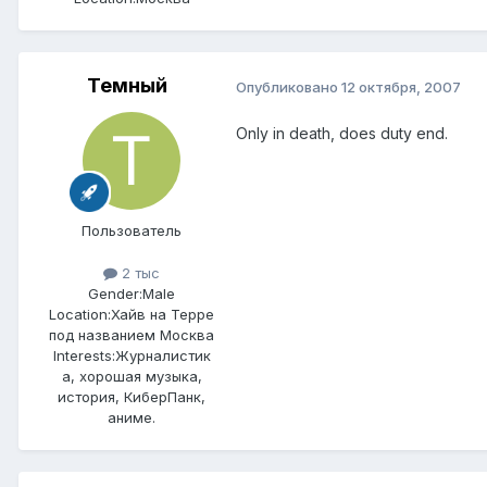
Темный
Опубликовано
12 октября, 2007
Only in death, does duty end.
Пользователь
2 тыс
Gender:
Male
Location:
Хайв на Терре
под названием Москва
Interests:
Журналистик
а, хорошая музыка,
история, КиберПанк,
аниме.